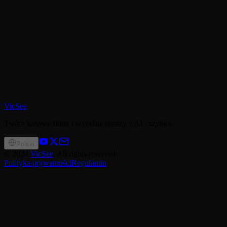
VicSee
Twórz kinowe filmy i wyraźne obrazy z AI - szybko.
Polski
©
2024
VicSee
, All rights reserved
Polityka prywatności
Regulamin