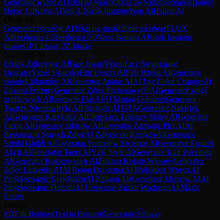
Generator wideo AI
Tekst na wideo
Obraz na wideo
Seedance
Happy
Horse 1.0
Kling AI
Veo 3.1
Grok Imagine
Wan AI
Hailuo AI
Obraz AI
Generator obrazów AI
Tekst na obraz
Obraz na obraz
FLUX
AI
Seedream 4.5
Seedream 5.0
Nano Banana AI
Grok Imagine
Image
GPT Image 2
Z-Image
Narzędzia AI
Efekty Zdjęciowe AI
Face Swap
Video Face Swap
Image
Upscaler
Video Upscaler
Filtr Łysiny AI
Filtr Wieku AI
Generator
okładek albumów AI
Generator Anime AI
AI Eye Color Changer
AI
Zmiana Fryzury
Generator Zdjęć Portretowych AI
Generator zdjęć
profilowych AI
Ilustracje Flat AI
AI Manga Colorizer
Generator
Twarzy Niemowlęcia AI
Filtr stylu AI GTA
Generator Naklejek
AI
Generator Karykatur AI
Ulepszacz Tekstury Skóry AI
Generator
Emoji AI
Generator szkiców AI
Generator Zamiany Plci AI
AI
Restauracja Starych Zdjęć
AI Zdjęcie do Kreskówki
Generator
Sztuki Ghibli AI
Generator Portretów Zwierząt AI
Generator Figurek
Akcji AI
Generator Tapet AI
Y2K Style AI
Generator Kart Pokémon
AI
Generator Kolorowanek AI
Zmiana Koloru Włosów
Generator
Zdjęć LinkedIn AI
AI Room Decorator
AI Projektant Wnętrz
AI
Projektowanie Krajobrazu
AI Zmiana Tła
Generator Memów AI
AI
Projektowanie Ogrodu
AI Usuwanie Znaku Wodnego
AI Magic
Eraser
Odkryj
PDF to Brainrot
Text to Brainrot
Generator Subway