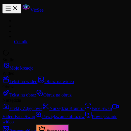
VicSee
Cennik
Studio
Moje kreacje
Wideo
Tekst na wideo
Obraz na wideo
Obraz
Tekst na obraz
Obraz na obraz
Narzędzia
Efekty Zdjęciowe
Narzędzia Brainrot
Face Swap
Video Face Swap
Powiększanie obrazów
Powiększanie
wideo
Partnerzy
New