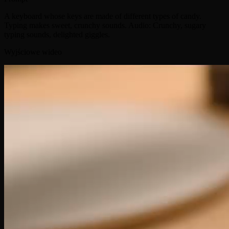
A keyboard whose keys are made of different types of candy.
Typing makes sweet, crunchy sounds. Audio: Crunchy, sugary
typing sounds, delighted giggles.
Wyjściowe wideo