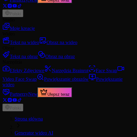
Ulepsz teraz
Polski
Studio
Moje kreacje
Wideo
Tekst na wideo
Obraz na wideo
Obraz
Tekst na obraz
Obraz na obraz
Narzędzia
Efekty Zdjęciowe
Narzędzia Brainrot
Face Swap
Video Face Swap
Powiększanie obrazów
Powiększanie
wideo
Partnerzy
New
Ulepsz teraz
Polski
Strona główna
Generator wideo AI