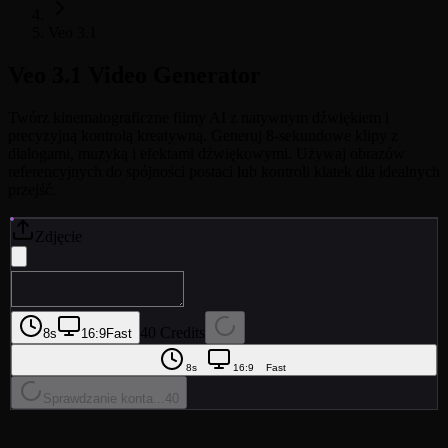
Veo 3.1
Veo 3.1
Video Generator
Twórz kinematograficzne filmy AI z natywnym dźwiękiem i
precyzyjną kontrolą kreatywną. Generuj 8-sekundowe klipy z
dialogami, muzyką i efektami dźwiękowymi. Używaj obrazów
referencyjnych do spójności postaci lub kontroli klatek dla idealnych
przejść.
Zdjęcie
40 Credits
8s
16:9
Fast
8s
16:9
Fast
Sprawdzanie konta...
40