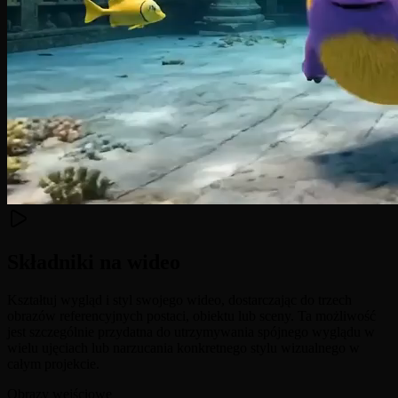
Składniki na wideo
Kształtuj wygląd i styl swojego wideo, dostarczając do trzech
obrazów referencyjnych postaci, obiektu lub sceny. Ta możliwość
jest szczególnie przydatna do utrzymywania spójnego wyglądu w
wielu ujęciach lub narzucania konkretnego stylu wizualnego w
całym projekcie.
Obrazy wejściowe