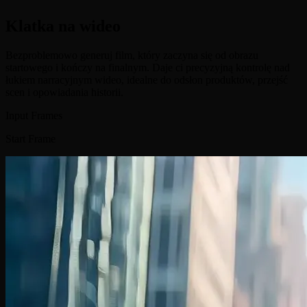
Klatka na wideo
Bezproblemowo generuj film, który zaczyna się od obrazu
startowego i kończy na finalnym. Daje ci precyzyjną kontrolę nad
łukiem narracyjnym wideo, idealne do odsłon produktów, przejść
scen i opowiadania historii.
Input Frames
Start Frame