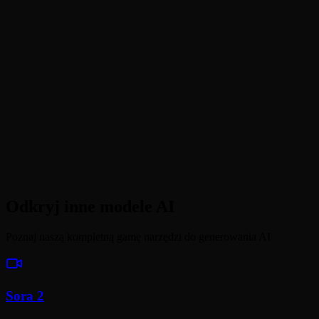
Czym jest funkcja Klatka na wideo w Veo 3.1?
Czym jest Referencja na wideo?
Jak długie są filmy Veo 3.1?
Jakie proporcje obrazu obsługuje Veo 3.1?
Odkryj inne modele AI
Poznaj naszą kompletną gamę narzędzi do generowania AI
Sora 2