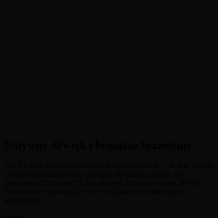
•
Natywne generowanie dźwięku
:
Tworzy zsynchronizowane
dialogi, dźwięki otoczenia i muzykę, które naturalnie
uzupełniają wideo
•
Spójność postaci
:
Utrzymuje wygląd i cechy postaci w wielu
scenach i ujęciach
•
Referencja na wideo
:
Kieruj generowaniem za pomocą do 3
obrazów referencyjnych dla spójnego stylu i postaci
•
Klatka na wideo
:
Kontroluj łuk narracyjny za pomocą
obrazów klatki startowej i końcowej dla płynnych przejść
Natywny dźwięk i bogatsze brzmienie
Veo 3.1 dodaje natywny dźwięk do twoich kreacji — w tym dialogi,
dźwięki otoczenia i efekty pasujące do każdego ruchu. Gdy
generujesz filmy przez VicSee, dźwięk i obraz pozostają idealnie
dopasowane, sprawiając, że sceny są bardziej immersyjne i
wiarygodne.
Prompt