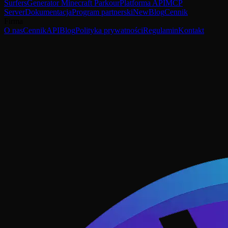
Surfers
Generator Minecraft Parkour
Platforma API
MCP
Server
Dokumentacja
Program partnerski
New
Blog
Cennik
Firma
O nas
Cennik
API
Blog
Polityka prywatności
Regulamin
Kontakt