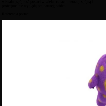
wizualną spójność postaci w wielu scenach, tworząc spójną i
profesjonalnie wyglądającą narrację wideo.
Referencja postaci