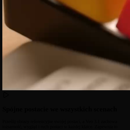
Spójne postacie we wszystkich scenach
Prześlij obrazy referencyjne swojej postaci, a Veo 3.1 zachowa
tożsamość, wygląd i ruch postaci w każdej klatce. Zapewnia to