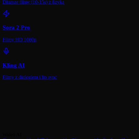
Dłuższe filmy (10-15s) z fizyką
Sora 2 Pro
Filmy HD 1080p
Kling AI
Filmy z dialogiem i lip sync
Wypróbuj Google Veo 3.1 na VicSee już
dziś!
Zacznij generować filmy AI z natywnym dźwiękiem — bez karty
kredytowej.
Wideo AI
Wypróbuj Veo 3.1 na VicSee
Porównaj z Kling AI