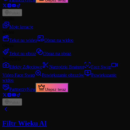
Ulepsz teraz
Polski
Studio
Moje kreacje
Wideo
Tekst na wideo
Obraz na wideo
Obraz
Tekst na obraz
Obraz na obraz
Narzędzia
Efekty Zdjęciowe
Narzędzia Brainrot
Face Swap
Video Face Swap
Powiększanie obrazów
Powiększanie
wideo
Partnerzy
New
Ulepsz teraz
Polski
Filtr Wieku AI