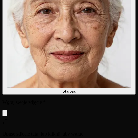
Starość
Wgraj swoje zdjęcie
*
Upuść zdjęcie tutaj lub kliknij, aby wgrać