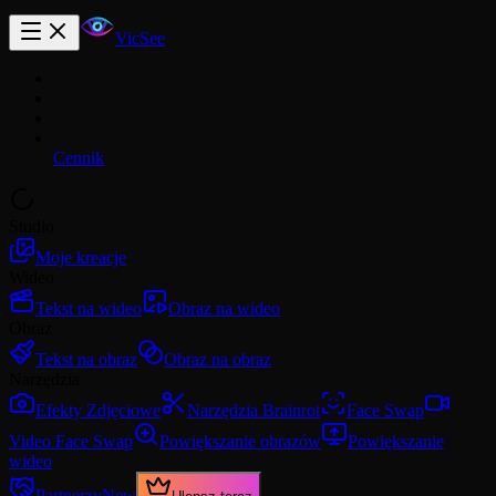
VicSee
Cennik
Studio
Moje kreacje
Wideo
Tekst na wideo
Obraz na wideo
Obraz
Tekst na obraz
Obraz na obraz
Narzędzia
Efekty Zdjęciowe
Narzędzia Brainrot
Face Swap
Video Face Swap
Powiększanie obrazów
Powiększanie
wideo
Partnerzy
New