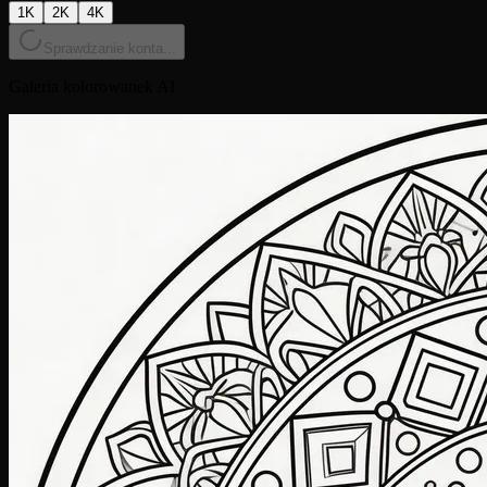
1K
2K
4K
Sprawdzanie konta...
Galeria kolorowanek AI