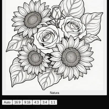
Natura
Proporcje obrazu
Auto
16:9
9:16
4:3
3:4
1:1
Rozdzielczość obrazu