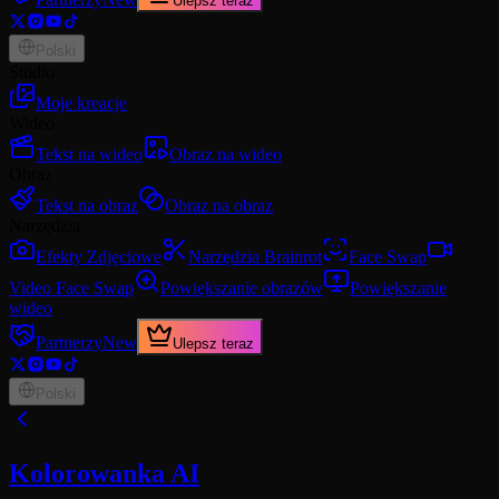
Ulepsz teraz
Polski
Studio
Moje kreacje
Wideo
Tekst na wideo
Obraz na wideo
Obraz
Tekst na obraz
Obraz na obraz
Narzędzia
Efekty Zdjęciowe
Narzędzia Brainrot
Face Swap
Video Face Swap
Powiększanie obrazów
Powiększanie
wideo
Partnerzy
New
Ulepsz teraz
Polski
Kolorowanka AI