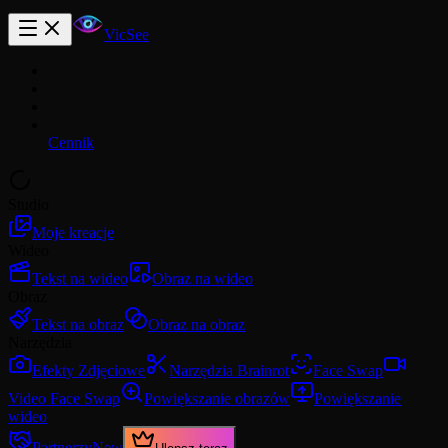
VicSee
Cennik
Studio
Moje kreacje
Wideo
Tekst na wideo
Obraz na wideo
Obraz
Tekst na obraz
Obraz na obraz
Narzędzia
Efekty Zdjęciowe
Narzędzia Brainrot
Face Swap
Video Face Swap
Powiększanie obrazów
Powiększanie
wideo
Partnerzy
New