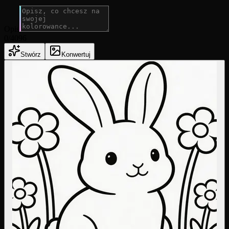
Opis
0
/4096
Stwórz
Konwertuj