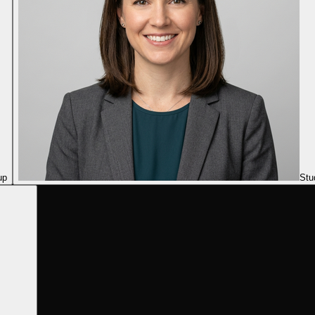
up
Stu