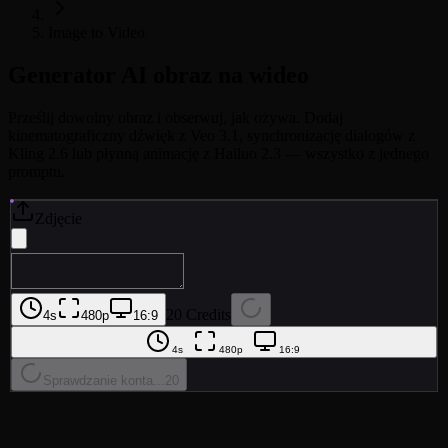
Image to Video
Generator AI obraz na wideo
Prześlij dowolny obraz i obserwuj, jak ożywa. Dodaj
kinematograficzny dźwięk z Veo 3.1, synchronizację dialogów z
Kling 2.6 lub płynną animację z Hailuo 2.3 — wszystko z jednego
promptu.
Zdjęcie
20 Credits
4s
480p
16:9
4s
480p
16:9
Sprawdzanie konta...
20