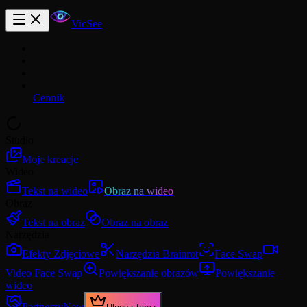
VicSee
Cennik
Studio
Moje kreacje
Wideo
Tekst na wideo
Obraz na wideo
Obraz
Tekst na obraz
Obraz na obraz
Narzędzia
Efekty Zdjęciowe
Narzędzia Brainrot
Face Swap
Video Face Swap
Powiększanie obrazów
Powiększanie
wideo
Partnerzy
New