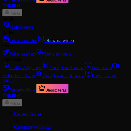
Ulepsz teraz
Polski
Studio
Moje kreacje
Wideo
Tekst na wideo
Obraz na wideo
Obraz
Tekst na obraz
Obraz na obraz
Narzędzia
Efekty Zdjęciowe
Narzędzia Brainrot
Face Swap
Video Face Swap
Powiększanie obrazów
Powiększanie
wideo
Partnerzy
New
Ulepsz teraz
Polski
Strona główna
Generator wideo AI