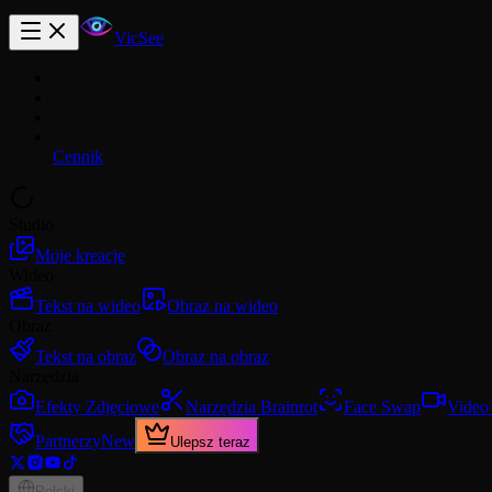
VicSee
Cennik
Studio
Moje kreacje
Wideo
Tekst na wideo
Obraz na wideo
Obraz
Tekst na obraz
Obraz na obraz
Narzędzia
Efekty Zdjęciowe
Narzędzia Brainrot
Face Swap
Video
Partnerzy
New
Ulepsz teraz
Polski