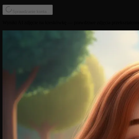
Sprawdzanie konta...
Wyniki AI zdjęcie na kreskówkę — prawdziwe zdjęcia przekształcon