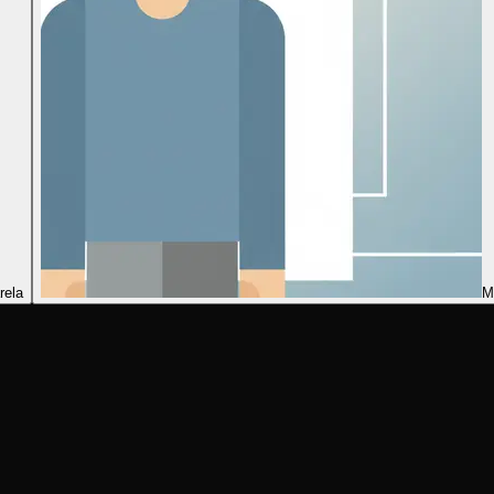
rela
M