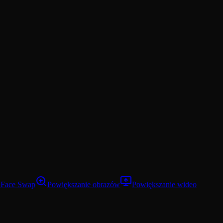
 Face Swap
Powiększanie obrazów
Powiększanie wideo