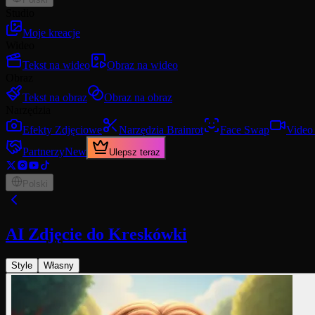
Studio
Moje kreacje
Wideo
Tekst na wideo
Obraz na wideo
Obraz
Tekst na obraz
Obraz na obraz
Narzędzia
Efekty Zdjęciowe
Narzędzia Brainrot
Face Swap
Video
Partnerzy
New
Ulepsz teraz
Polski
AI Zdjęcie do Kreskówki
Style
Własny