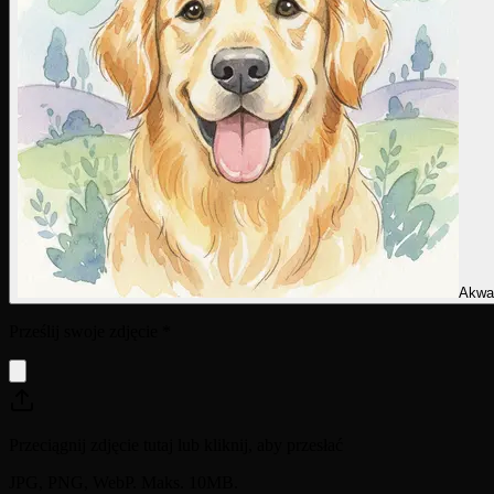
Akwa
Prześlij swoje zdjęcie
*
Przeciągnij zdjęcie tutaj lub kliknij, aby przesłać
JPG, PNG, WebP. Maks. 10MB.