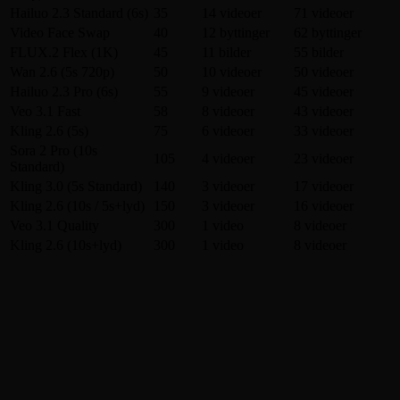
Hailuo 2.3 Standard (6s)
35
14 videoer
71 videoer
Video Face Swap
40
12 byttinger
62 byttinger
FLUX.2 Flex (1K)
45
11 bilder
55 bilder
Wan 2.6 (5s 720p)
50
10 videoer
50 videoer
Hailuo 2.3 Pro (6s)
55
9 videoer
45 videoer
Veo 3.1 Fast
58
8 videoer
43 videoer
Kling 2.6 (5s)
75
6 videoer
33 videoer
Sora 2 Pro (10s
105
4 videoer
23 videoer
Standard)
Kling 3.0 (5s Standard)
140
3 videoer
17 videoer
Kling 2.6 (10s / 5s+lyd)
150
3 videoer
16 videoer
Veo 3.1 Quality
300
1 video
8 videoer
Kling 2.6 (10s+lyd)
300
1 video
8 videoer