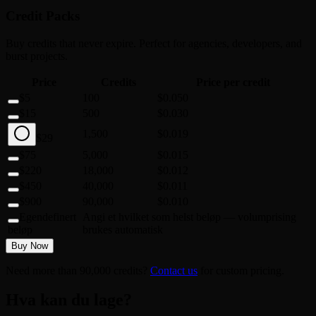
Credit Packs
Buy credits that never expire. Perfect for agencies, developers, and
burst projects.
Price
Credits
Price per credit
$5
100
$0.050
$15
500
$0.030
1,500
$0.019
$29
$75
5,000
$0.015
$220
18,000
$0.012
$450
40,000
$0.011
$900
90,000
$0.010
Egendefinert
Angi et hvilket som helst beløp — volumprising
beløp
brukes automatisk
Buy Now
Need more than 90,000 credits?
Contact us
for custom pricing.
Hva kan du lage?