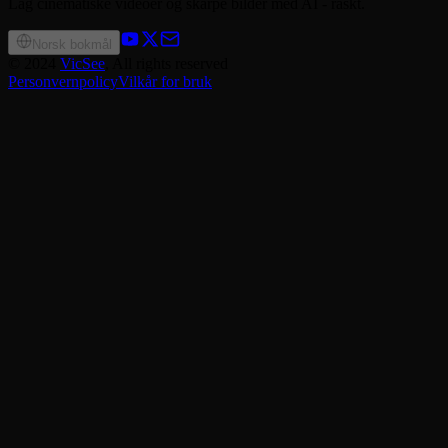
Lag cinematiske videoer og skarpe bilder med AI - raskt.
Norsk bokmål
©
2024
VicSee
, All rights reserved
Personvernpolicy
Vilkår for bruk