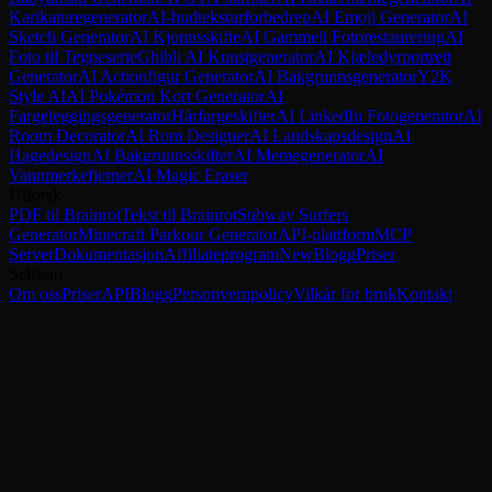
Karikaturegenerator
AI-hudteksturforbedrер
AI Emoji Generator
AI
Sketch Generator
AI Kjonnsskifte
AI Gammelt Fotorestaurering
AI
Foto til Tegneserie
Ghibli AI Kunstgenerator
AI Kjæledyrportrett
Generator
AI Actionfigur Generator
AI Bakgrunnsgenerator
Y2K
Style AI
AI Pokémon Kort Generator
AI
Fargeleggingsgenerator
Hårfargeskifter
AI LinkedIn Fotogenerator
AI
Room Decorator
AI Rom Designer
AI Landskapsdesign
AI
Hagedesign
AI Bakgrunnsskifter
AI Memegenerator
AI
Vannmerkefjerner
AI Magic Eraser
Utforsk
PDF til Brainrot
Tekst til Brainrot
Subway Surfers
Generator
Minecraft Parkour Generator
API-plattform
MCP
Server
Dokumentasjon
Affiliateprogram
New
Blogg
Priser
Selskap
Om oss
Priser
API
Blogg
Personvernpolicy
Vilkår for bruk
Kontakt