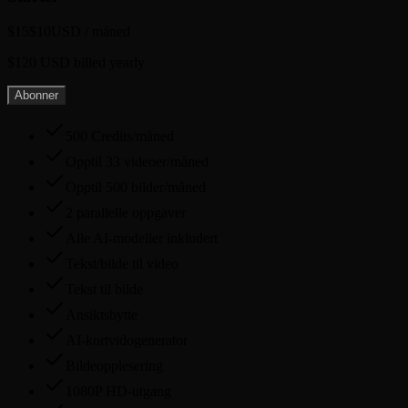
$15
$10
USD
/ måned
$120 USD billed yearly
Abonner
500 Credits/måned
Opptil 33 videoer/måned
Opptil 500 bilder/måned
2 parallelle oppgaver
Alle AI-modeller inkludert
Tekst/bilde til video
Tekst til bilde
Ansiktsbytte
AI-kortvidogenerator
Bildeopplesering
1080P HD-utgang