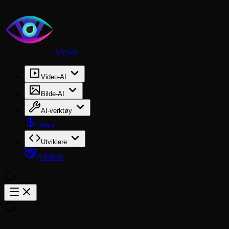
VicSee
Video-AI
Bilde-AI
AI-verktøy
Priser
Utviklere
Affiliate