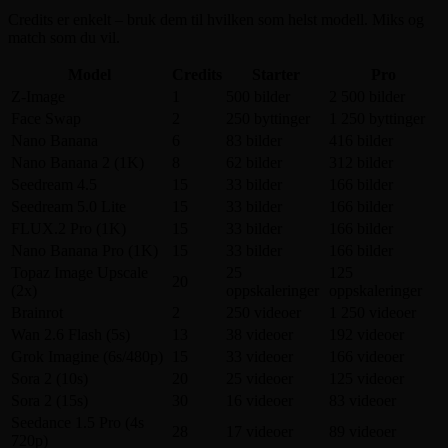
Credits er enkelt – bruk dem til hvilken som helst modell. Miks og
match som du vil.
Model
Credits
Starter
Pro
Z-Image
1
500 bilder
2 500 bilder
Face Swap
2
250 byttinger
1 250 byttinger
Nano Banana
6
83 bilder
416 bilder
Nano Banana 2 (1K)
8
62 bilder
312 bilder
Seedream 4.5
15
33 bilder
166 bilder
Seedream 5.0 Lite
15
33 bilder
166 bilder
FLUX.2 Pro (1K)
15
33 bilder
166 bilder
Nano Banana Pro (1K)
15
33 bilder
166 bilder
Topaz Image Upscale
25
125
20
(2x)
oppskaleringer
oppskaleringer
Brainrot
2
250 videoer
1 250 videoer
Wan 2.6 Flash (5s)
13
38 videoer
192 videoer
Grok Imagine (6s/480p)
15
33 videoer
166 videoer
Sora 2 (10s)
20
25 videoer
125 videoer
Sora 2 (15s)
30
16 videoer
83 videoer
Seedance 1.5 Pro (4s
28
17 videoer
89 videoer
720p)