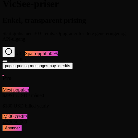
VicSee-priser
Enkel, transparent prising
Start gratis med 30 Credits. Oppgrader for flere genereringer og
API-tilgang.
Årlig
Spar opptil 50 %
Månedlig
pages.pricing.messages.buy_credits
Pro
Mest populær
$29
$15
USD
/ måned
$180 USD billed yearly
2,500
credits
2,500
50,000
Abonner