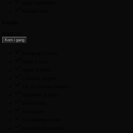
Ingen vannmerker
Prioritert støtte
Gratis
$0
$0
USD
Kom i gang
30 engangs-Credits
Opptil 1 video
Opptil 30 bilder
1 parallell oppgave
Alle AI-modeller inkludert
Tekst/bilde til video
Tekst til bilde
Ansiktsbytte
AI-kortvidogenerator
Vannmerkede resultater