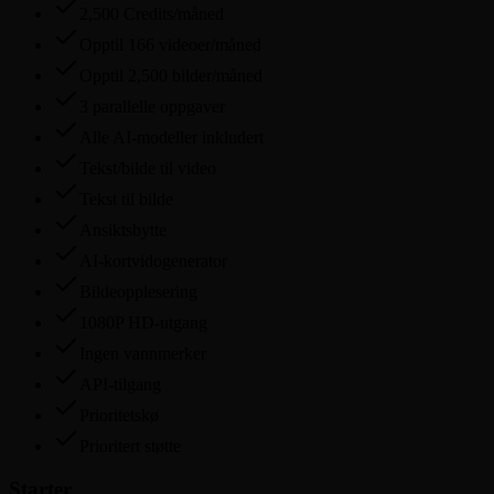
2,500
Credits/måned
Opptil 166 videoer/måned
Opptil 2,500 bilder/måned
3
parallelle oppgaver
Alle AI-modeller inkludert
Tekst/bilde til video
Tekst til bilde
Ansiktsbytte
AI-kortvidogenerator
Bildeopplesering
1080P HD-utgang
Ingen vannmerker
API-tilgang
Prioritetskø
Prioritert støtte
Starter