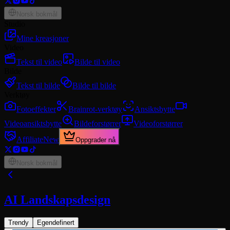
Norsk bokmål
Studio
Mine kreasjoner
Video
Tekst til video
Bilde til video
Bilde
Tekst til bilde
Bilde til bilde
Verktøy
Fotoeffekter
Brainrot-verktøy
Ansiktsbytte
Videoansiktsbytte
Bildeforstørrer
Videoforstørrer
Affiliate
New
Oppgrader nå
Norsk bokmål
AI Landskapsdesign
Trendy
Egendefinert