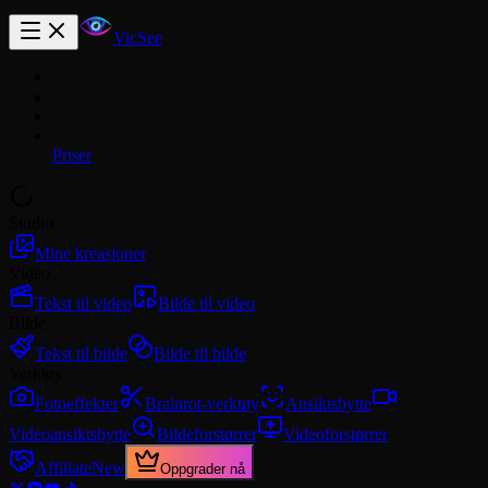
VicSee
Priser
Studio
Mine kreasjoner
Video
Tekst til video
Bilde til video
Bilde
Tekst til bilde
Bilde til bilde
Verktøy
Fotoeffekter
Brainrot-verktøy
Ansiktsbytte
Videoansiktsbytte
Bildeforstørrer
Videoforstørrer
Affiliate
New
Oppgrader nå