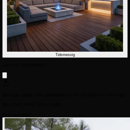
Tidsmessig
Last opp Utendørsbilde
*
Dra hage-, gårds- eller patiobildeet ditt hit eller klikk for å laste opp
JPG, PNG, WebP. Maks 10MB.
Prøv eksempler: