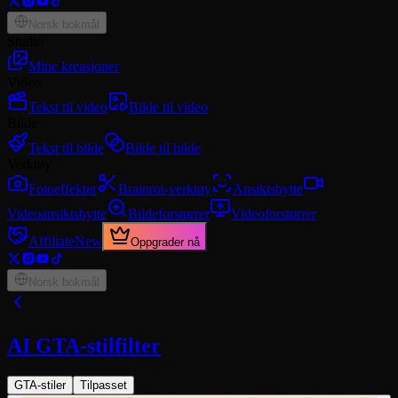
Norsk bokmål
Studio
Mine kreasjoner
Video
Tekst til video
Bilde til video
Bilde
Tekst til bilde
Bilde til bilde
Verktøy
Fotoeffekter
Brainrot-verktøy
Ansiktsbytte
Videoansiktsbytte
Bildeforstørrer
Videoforstørrer
Affiliate
New
Oppgrader nå
Norsk bokmål
AI GTA-stilfilter
GTA-stiler
Tilpasset