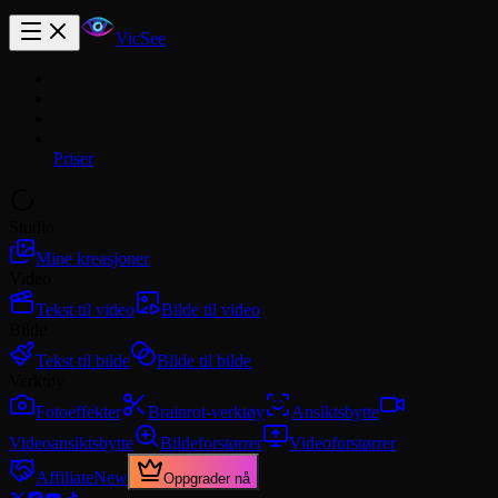
VicSee
Priser
Studio
Mine kreasjoner
Video
Tekst til video
Bilde til video
Bilde
Tekst til bilde
Bilde til bilde
Verktøy
Fotoeffekter
Brainrot-verktøy
Ansiktsbytte
Videoansiktsbytte
Bildeforstørrer
Videoforstørrer
Affiliate
New
Oppgrader nå