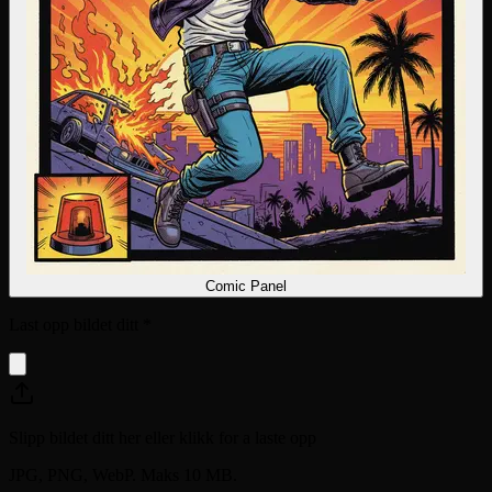
Comic Panel
Last opp bildet ditt
*
Slipp bildet ditt her eller klikk for a laste opp
JPG, PNG, WebP. Maks 10 MB.