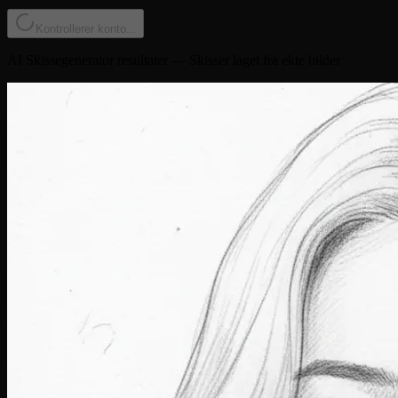
Kontrollerer konto...
AI Skissegenerator resultater — Skisser laget fra ekte bilder