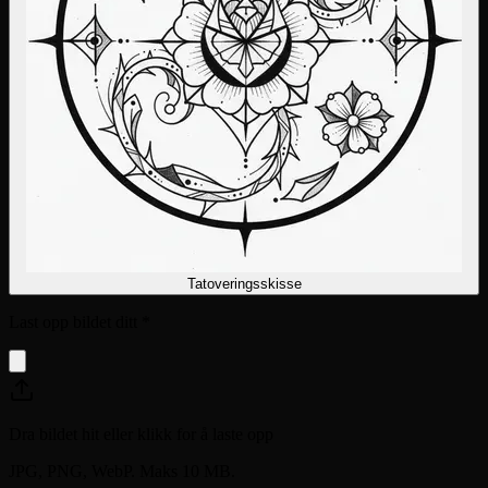
Tatoveringsskisse
Last opp bildet ditt
*
Dra bildet hit eller klikk for å laste opp
JPG, PNG, WebP. Maks 10 MB.