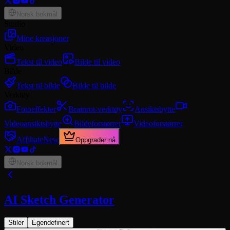
Norsk bokmål
Studio
Mine kreasjoner
Video
Tekst til video
Bilde til video
Bilde
Tekst til bilde
Bilde til bilde
Verktøy
Fotoeffekter
Brainrot-verktøy
Ansiktsbytte
Videoansiktsbytte
Bildeforstørrer
Videoforstørrer
Affiliate
New
Oppgrader nå
Norsk bokmål
AI Sketch Generator
Stiler
Egendefinert