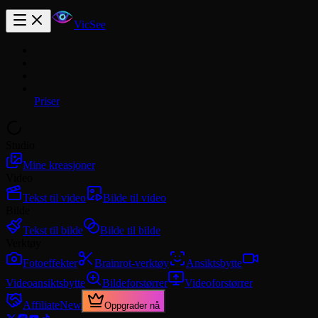
VicSee
Priser
Studio
Mine kreasjoner
Video
Tekst til video
Bilde til video
Bilde
Tekst til bilde
Bilde til bilde
Verktøy
Fotoeffekter
Brainrot-verktøy
Ansiktsbytte
Videoansiktsbytte
Bildeforstørrer
Videoforstørrer
Affiliate
New
Oppgrader nå