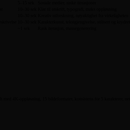
5–15 sek
Sosiale medier, raske iterasjoner
st
10–30 sek
Klar til utskrift, typografi, maks oppløsning
10–30 sek
Kreativ utforskning, nøyaktighet fra virkeligheten
eskrivelse
10–30 sek
Karakterkunst, tekstgjengivelse, stilisert og krydret
~1 sek
Rask iterasjon, massegenerering
 med 4K-oppløsning, 15 bildeformater, konsistens for 5 karakterer, nett