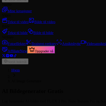
Studio
Mine kreasjoner
Video
Tekst til video
Bilde til video
Bilde
Tekst til bilde
Bilde til bilde
Verktøy
Fotoeffekter
Brainrot-verktøy
Ansiktsbytte
Videoansikts
Affiliate
New
Oppgrader nå
Norsk bokmål
Hjem
AI Image Generator
AI Bildegenerator Gratis
Lag fantastiske AI-bilder med FLUX 2 Pro, Nano Banana Pro og Nano Ban