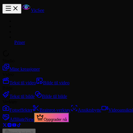
VicSee
Priser
Studio
Mine kreasjoner
Video
Tekst til video
Bilde til video
Bilde
Tekst til bilde
Bilde til bilde
Verktøy
Fotoeffekter
Brainrot-verktøy
Ansiktsbytte
Videoansikts
Affiliate
New
Oppgrader nå
Norsk bokmål