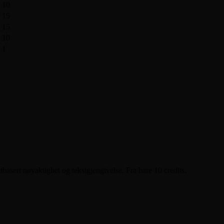
10
15
15
10
1
basert nøyaktighet og tekstgjengivelse. Fra bare 10 credits.