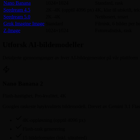
Nano Banana
1024×1024
Standard, rask
Seedream 4.5
2K–4K (opptil 4096 px)
4K, klar til utskrift, tek
Seedream 5.0
2K–4K
Nettbasert, smart
Grok Imagine Image
Standard
Filmisk, 6 bilder per b
Z-Image
1024×1024
Fotorealistisk, rask
Utforsk AI-bildemodeller
Detaljerte gjennomganger av hver AI-bildegenerator på vår plattform
Nano Banana 2
Flash-hastighet, Pro-kvalitet, 4K
Googles raskeste høykvalitets bildemodell. Drevet av Gemini 3.1 Flash
4K-oppløsning (opptil 4096 px)
Flash-rask generering
15 bildeformater (inkl. ultrabred)