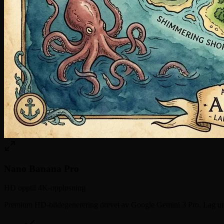
Nano Banana Pro
HD opptil 4K-oppløsning
Premium HD-bildegenerering drevet av Google Gemini 3 Pro. Lag utskrif