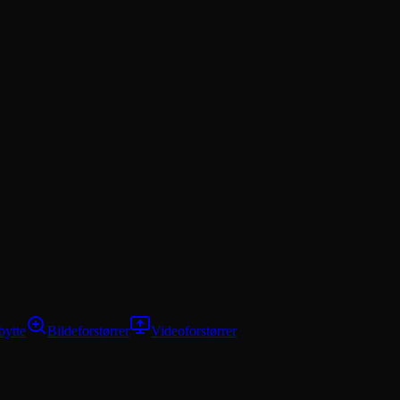
bytte
Bildeforstørrer
Videoforstørrer