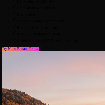
HD-kvalitet (1K/2K/4K)
Opptil 4096×4096 piksler
Klar til utskrift
Drevet av Google Gemini 3 Pro
Bevaring av intrikate detaljer
Perfekt for storformat-utskrift
Generer 1 bilde (1K/2K) med gratis nivå
Try
Nano Banana Pro
→