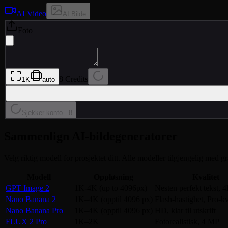
AI Video
AI Bilde
Foto
8 Credits
1K
auto
Sjekker konto...
8
Sammenlign AI-bildegeneratorer
Velg riktig modell for prosjektet ditt. Alle modeller tilgjengelig med gr
Modell
Oppløsning
Kvalitet
GPT Image 2
1K-4K (up to 4096px)
Nesten perfekt tekst, 
Nano Banana 2
1K–4K (opptil 4096 px)
Flash-hastighet, Pro-kv
Nano Banana Pro
1K–4K (opptil 4096 px)
HD, klar til utskrift
FLUX 2 Pro
1K–2K
Fotorealistisk, 4 MP