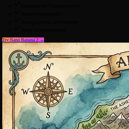
Konsistens for 5 karaktermotiver
Nettbasert nøyaktighet
Tekstgjengivelse og oversettelse
Opptil 14 referansebilder
Try
Nano Banana 2
→