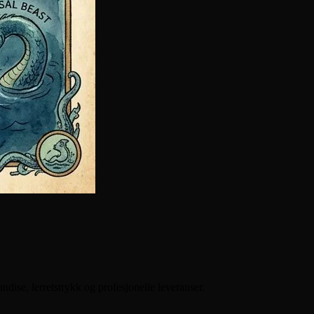
dise, lerretstrykk og profesjonelle leveranser.