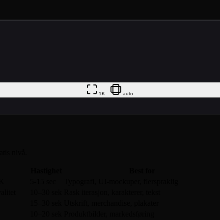
1K
auto
atis nivå.
Hastighet
Best for
4K
5-15 sec
Typografi, UI-mockuper, flerspraklig
alitet
10–30 sek
Rask iterasjon, karakterer, tekst
15–30 sek
Utskrift, merchandise, plakater
10–20 sek
Produktbilder, markedsføring