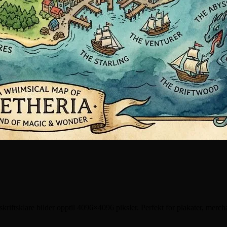
tsklare bilder opptil 4096×4096 piksler. Perfekt for plakater, merchan