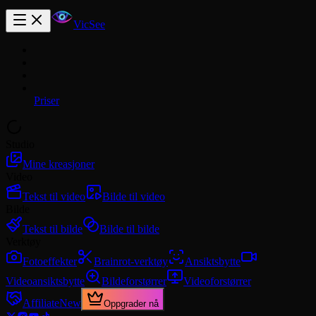
VicSee
Priser
Studio
Mine kreasjoner
Video
Tekst til video
Bilde til video
Bilde
Tekst til bilde
Bilde til bilde
Verktøy
Fotoeffekter
Brainrot-verktøy
Ansiktsbytte
Videoansiktsbytte
Bildeforstørrer
Videoforstørrer
Affiliate
New
Oppgrader nå