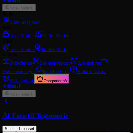
Norsk bokmål
Studio
Mine kreasjoner
Video
Tekst til video
Bilde til video
Bilde
Tekst til bilde
Bilde til bilde
Verktøy
Fotoeffekter
Brainrot-verktøy
Ansiktsbytte
Videoansiktsbytte
Bildeforstørrer
Videoforstørrer
Affiliate
New
Oppgrader nå
Norsk bokmål
AI Foto til Tegneserie
Stiler
Tilpasset