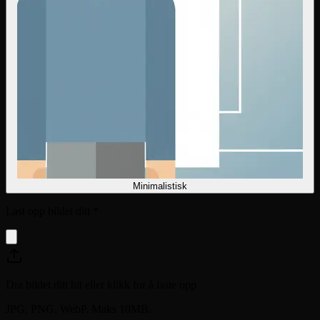
Minimalistisk
Last opp bildet ditt
*
Dra bildet ditt hit eller klikk for å laste opp
JPG, PNG, WebP. Maks 10MB.