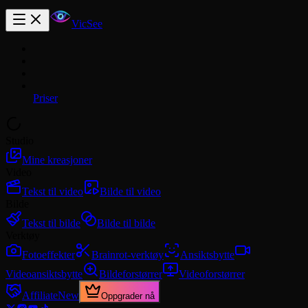
VicSee
Priser
Studio
Mine kreasjoner
Video
Tekst til video
Bilde til video
Bilde
Tekst til bilde
Bilde til bilde
Verktøy
Fotoeffekter
Brainrot-verktøy
Ansiktsbytte
Videoansiktsbytte
Bildeforstørrer
Videoforstørrer
Affiliate
New
Oppgrader nå