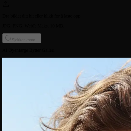
Dra bildet ditt hit eller klikk for å laste opp
JPG, PNG, WebP. Maks. 10 MB.
Sjekker konto...
AI Øyenfarge Bytter Galleri