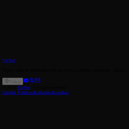
VicSee
Yapay zeka ile sinematik videolar ve net gorseller olusturun - hizlica.
Türkçe
©
2024
VicSee
, All rights reserved
Gizlilik Politikasi
Kullanim Kosullari