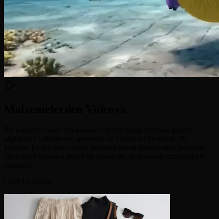
Malzemelerden Videoya
Bir karakter, nesne veya sahne icin uce kadar referans gorseli
saglayarak videonuzun gorunum ve hissini sekillendirin. Bu
yetenek, birden fazla cekim boyunca tutarli gorunumleri korumak
veya proje boyunca belirli bir gorsel stili uygulamak icin ozellikle
yararlidir.
Girdi Gorselleri