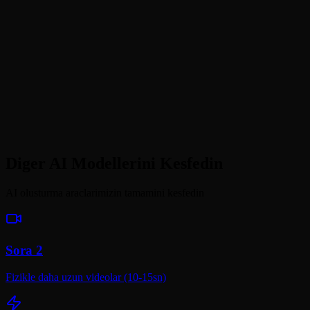
Referanstan Videoya nedir?
Veo 3.1 videolari ne kadar uzun?
Veo 3.1 hangi en-boy oranlarini destekliyor?
Diger AI Modellerini Kesfedin
AI olusturma araclarimizin tamamini kesfedin
Sora 2
Fizikle daha uzun videolar (10-15sn)