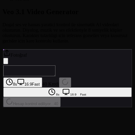
Veo 3.1
Video Generator
Dogal ses ve hassas yaratici kontrol ile sinematik AI videolari
olusturun. Diyalog, muzik ve ses efektleriyle 8 saniyelik klipler
olusturun. Karakter tutarliligi icin referans gorseller veya kusursuz
gecisler icin kare kontrolu kullanin.
Fotoğraf
40 Kredi
8s
16:9
Fast
8s
16:9
Fast
Hesap kontrol ediliyor...
40