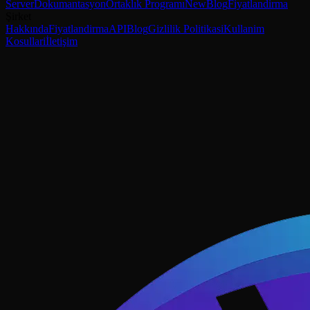
Server
Dokumantasyon
Ortaklık Programı
New
Blog
Fiyatlandirma
Şirket
Hakkında
Fiyatlandirma
API
Blog
Gizlilik Politikasi
Kullanim
Kosullari
İletişim