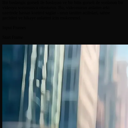
Bir baslangic gorseli ile baslayan ve bir bitis gorseli ile sonlanan bir
videoyu sorunsuzca olusturun. Bu, videonuzun anlatim arki
uzerinde hassas kontrol saglar - urun tanitim acilislari, sahne
gecisleri ve hikaye anlatimi icin mukemmel.
Input Frames
Start Frame