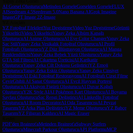
Yapay Zeka Görsel
AI Gorsel Olusturucu
Metinden Gorsele
Gorselden Gorsele
FLUX
AI
Seedream 4.5
Seedream 5.0
Nano Banana AI
Grok Imagine
Image
GPT Image 2
Z-Image
YZ Araçları
YZ Fotoğraf Efektleri
Yuz Degistirme
Video Yuz Degistirme
Görüntü
Yükseltici
Video Yükseltici
Yapay Zeka Albüm Kapağı
Oluşturucu
AI Anime Oluşturucu
AI Eye Color Changer
Yapay Zeka
Saç Stili
Yapay Zeka Vesikalık Fotoğraf Oluşturucu
AI Profil
Fotoğrafı Oluşturucu
YZ Düz İllüstrasyon Oluşturucu
AI Manga
Renklendiricisi
Yapay Zeka Bebek Yüzü Oluşturucu
Yapay Zeka
GTA Stil Filtresi
AI Çıkartma Üreticisi
AI Karikatür
Oluşturucu
Yapay Zeka Cilt Dokusu Geliştirici
YZ Emoji
Oluşturucu
Yapay Zeka Eskiz Oluşturucu
Yapay Zeka Cinsiyet
Degistirme
AI Eski Fotoğraf Restorasyonu
AI Fotoğrafı Çizgi Filme
Çevir
Ghibli AI Sanat Oluşturucu
AI Evcil Hayvan Portresi
Oluşturucu
AI Aksiyon Figürü Oluşturucu
AI Duvar Kağıdı
Oluşturucu
Y2K Style AI
AI Pokémon Kart Oluşturucu
AI Boyama
Sayfası Oluşturucu
Saç Rengi Değiştirici
AI LinkedIn Fotoğraf
Oluşturucu
AI Room Decorator
AI Oda Tasarımcısı
AI Peyzaj
Tasarımı
YZ Arka Plan Değiştirici
YZ Meme Oluşturucu
YZ Bahçe
Tasarımı
YZ Filigran Kaldırıcı
AI Magic Eraser
Keşfet
PDF'den Brainrot'a
Metinden Brainrot'a
Subway Surfers
Olusturucu
Minecraft Parkour Olusturucu
API Platformu
MCP