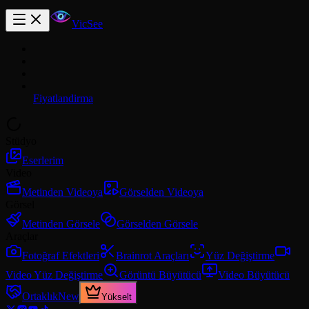
VicSee
Fiyatlandirma
Stüdyo
Eserlerim
Video
Metinden Videoya
Görselden Videoya
Görsel
Metinden Görsele
Görselden Görsele
Araçlar
Fotoğraf Efektleri
Brainrot Araçları
Yüz Değiştirme
Video Yüz Değiştirme
Görüntü Büyütücü
Video Büyütücü
Ortaklık
New
Yükselt