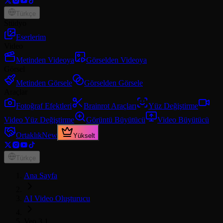
Türkçe
Stüdyo
Eserlerim
Video
Metinden Videoya
Görselden Videoya
Görsel
Metinden Görsele
Görselden Görsele
Araçlar
Fotoğraf Efektleri
Brainrot Araçları
Yüz Değiştirme
Video Yüz Değiştirme
Görüntü Büyütücü
Video Büyütücü
Ortaklık
New
Yükselt
Türkçe
Ana Sayfa
AI Video Oluşturucu
Veo 3.1