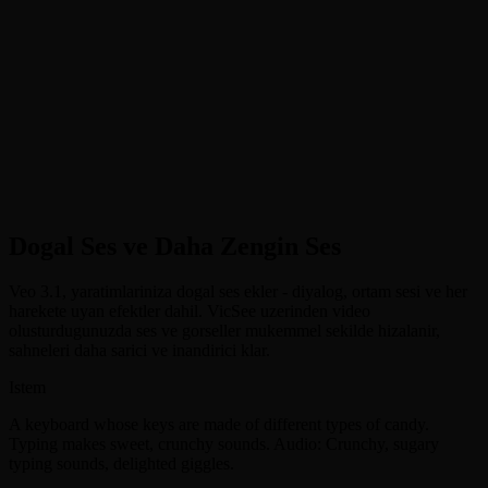
•
Dogal Ses Olusturma
:
Videoyu dogal olarak tamamlayan
senkronize diyalog, ortam sesleri ve muzik olusturur
•
Karakter Tutarliligi
:
Birden fazla sahne ve cekim boyunca
karakter gorunumu ve ozelliklerini korur
•
Referanstan Videoya
:
Tutarli stil ve karakterler icin 3'e kadar
referans gorsel ile olusturmaya rehberlik edin
•
Kareden Videoya
:
Kusursuz gecisler icin baslangic ve bitis
kare gorselleriyle anlatim arkinizi kontrol edin
Dogal Ses ve Daha Zengin Ses
Veo 3.1, yaratimlariniza dogal ses ekler - diyalog, ortam sesi ve her
harekete uyan efektler dahil. VicSee uzerinden video
olusturdugunuzda ses ve gorseller mukemmel sekilde hizalanir,
sahneleri daha sarici ve inandirici klar.
Istem
A keyboard whose keys are made of different types of candy.
Typing makes sweet, crunchy sounds. Audio: Crunchy, sugary
typing sounds, delighted giggles.