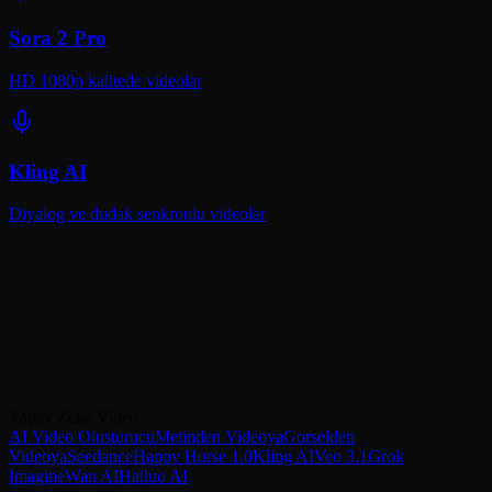
Sora 2 Pro
HD 1080p kalitede videolar
Kling AI
Diyalog ve dudak senkronlu videolar
VicSee'de Google Veo 3.1'i Bugun
Deneyin!
Dogal sesli AI videolari olusturmaya baslayin — kredi karti
gerekmez.
Yapay Zeka Video
VicSee'de Veo 3.1'i Deneyin
Kling AI ile Karsilastirin
AI Video Olusturucu
Metinden Videoya
Gorselden
Videoya
Seedance
Happy Horse 1.0
Kling AI
Veo 3.1
Grok
Imagine
Wan AI
Hailuo AI