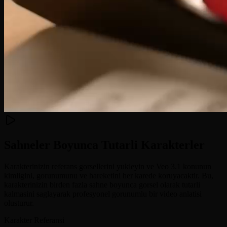
Sahneler Boyunca Tutarli Karakterler
Karakterinizin referans gorsellerini yukleyin ve Veo 3.1 konunun
kimligini, gorunumunu ve hareketini her karede koruyacaktir. Bu,
karakterinizin birden fazla sahne boyunca gorsel olarak tutarli
kalmasini saglayarak profesyonel gorunumlu bir video anlatisi
olusturur.
Karakter Referansi