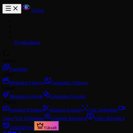
VicSee
Fiyatlandirma
Stüdyo
Eserlerim
Video
Metinden Videoya
Görselden Videoya
Görsel
Metinden Görsele
Görselden Görsele
Araçlar
Fotoğraf Efektleri
Brainrot Araçları
Yüz Değiştirme
Video Yüz Değiştirme
Görüntü Büyütücü
Video Büyütücü
Ortaklık
New
Yükselt