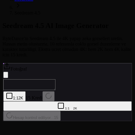
Seedream 4.5
Seedream 4.5
AI Image Generator
ByteDance'in Seedream 4.5 ile 4K yapay zeka gorselleri uretin.
Hassas metin olusturma, 10 referansla coklu gorsel duzenleme ve
karakter tutarliligi. Ekstra ucret olmadan 4K: hem 2K hem 4K kalite
icin 15 kredi.
Fotoğraf
15 Kredi
1:1
2K
1:1
2K
Hesap kontrol ediliyor...
15