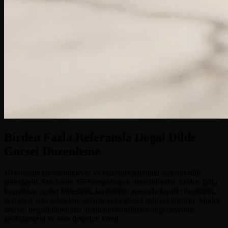
Birden Fazla Referansla Dogal Dilde
Gorsel Duzenleme
10 referans gorsel yukleyin ve duzenlemelerinizi sade bir dille
tanimlayin. Seedream 4.5 kompozisyon amacini anlar: birden fazla
kaynaktan ogeler birlestirin, karakterler arasinda kiyafet degistirin,
nesneleri yeni sahnelere aktarin veya gorsel stilleri karistirin. Model,
istenen degisikliklerinizi uygularken orijinal kompozisyonu,
aydinlatmayi ve ince detaylari korur.