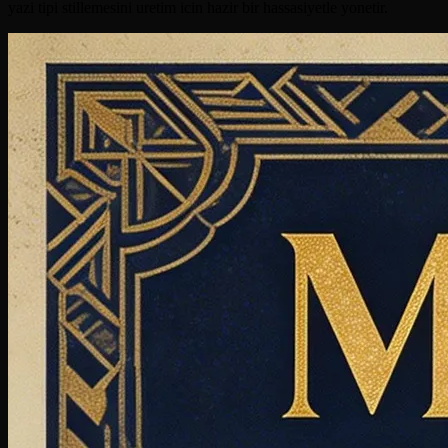
yazi tipi stillemesini uretim icin hazir bir hassasiyetle yonetir.