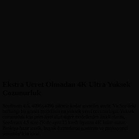
•
4K Ultra Yuksek Cozunurluk
:
4096px'e kadar gorseller uretin.
Temel (2K) ve Yuksek (4K) kalite ayni fiyatta.
•
Hassas Metin Olusturma
:
Afis, ambalaj, tabela ve kucuk yazi
tipli tasarimlarda net, okunabilir metin.
•
Coklu Gorsel Duzenleme
:
10 referans gorsel yukleyin ve
dogal dil talimatlariyla duzenleyin.
•
Karakter Tutarliligi
:
Birden fazla uretim ve stilde kimlik ile
gorsel detaylari koruyun.
Ekstra Ucret Olmadan 4K Ultra Yuksek
Cozunurluk
Seedream 4.5, 4096x4096 piksele kadar gorseller uretir. VicSee'deki
herhangi bir gorsel modelinin en yuksek yerel cozunurlugu. Yuksek
cozunurluk icin prim fiyat alan diger modellerden farkli olarak,
Seedream 4.5 size 2K ile ayni 15 kredi fiyatina 4K kalite sunar.
Baskiya hazir icerik, buyuk formatlarda gosterim ve profesyonel
sunumlar icin ideal.