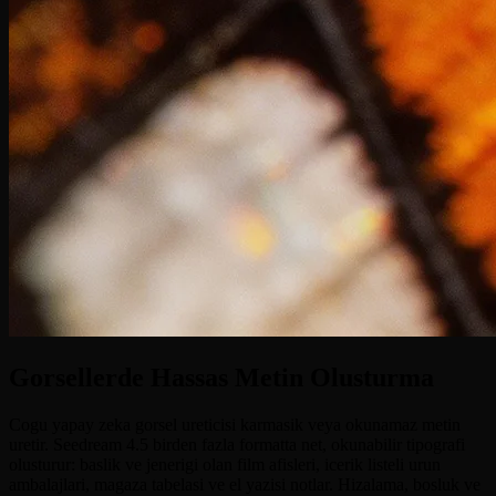
Gorsellerde Hassas Metin Olusturma
Cogu yapay zeka gorsel ureticisi karmasik veya okunamaz metin
uretir. Seedream 4.5 birden fazla formatta net, okunabilir tipografi
olusturur: baslik ve jenerigi olan film afisleri, icerik listeli urun
ambalajlari, magaza tabelasi ve el yazisi notlar. Hizalama, bosluk ve