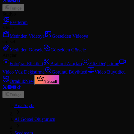
Türkçe
Stüdyo
Eserlerim
Video
Metinden Videoya
Görselden Videoya
Görsel
Metinden Görsele
Görselden Görsele
Araçlar
Fotoğraf Efektleri
Brainrot Araçları
Yüz Değiştirme
Video Yüz Değiştirme
Görüntü Büyütücü
Video Büyütücü
Ortaklık
New
Yükselt
Türkçe
Ana Sayfa
AI Görsel Oluşturucu
Seedream