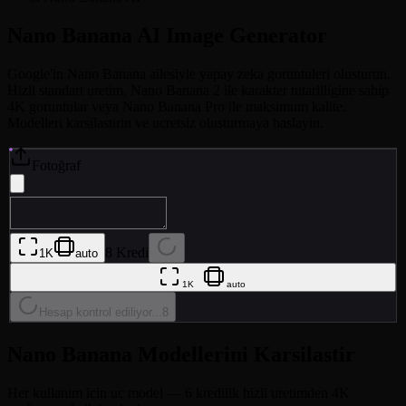
Nano Banana AI
Image Generator
Google'in Nano Banana ailesiyle yapay zeka goruntuleri olusturun.
Hizli standart uretim, Nano Banana 2 ile karakter tutarliligine sahip
4K goruntular veya Nano Banana Pro ile maksimum kalite.
Modelleri karsilastirin ve ucretsiz olusturmaya baslayin.
Fotoğraf
8 Kredi
1K
auto
1K
auto
Hesap kontrol ediliyor...
8
Nano Banana Modellerini Karsilastir
Her kullanim icin uc model — 6 kredilik hizli uretimden 4K