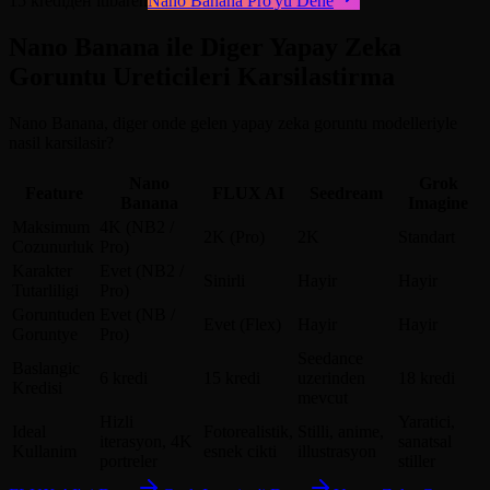
15 krediден itibaren
Nano Banana Pro'yu Dene
Nano Banana ile Diger Yapay Zeka
Goruntu Ureticileri Karsilastirma
Nano Banana, diger onde gelen yapay zeka goruntu modelleriyle
nasil karsilasir?
Nano
Grok
Feature
FLUX AI
Seedream
Banana
Imagine
Maksimum
4K (NB2 /
2K (Pro)
2K
Standart
Cozunurluk
Pro)
Karakter
Evet (NB2 /
Sinirli
Hayir
Hayir
Tutarliligi
Pro)
Goruntuden
Evet (NB /
Evet (Flex)
Hayir
Hayir
Goruntye
Pro)
Seedance
Baslangic
6 kredi
15 kredi
uzerinden
18 kredi
Kredisi
mevcut
Hizli
Yaratici,
Ideal
Fotorealistik,
Stilli, anime,
iterasyon, 4K
sanatsal
Kullanim
esnek cikti
illustrasyon
portreler
stiller