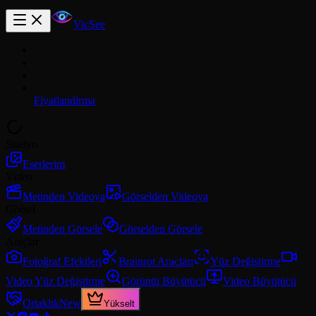
VicSee
Fiyatlandirma
Stüdyo
Eserlerim
Video
Metinden Videoya
Görselden Videoya
Görsel
Metinden Görsele
Görselden Görsele
Araçlar
Fotoğraf Efektleri
Brainrot Araçları
Yüz Değiştirme
Video Yüz Değiştirme
Görüntü Büyütücü
Video Büyütücü
Ortaklık
New
Yükselt