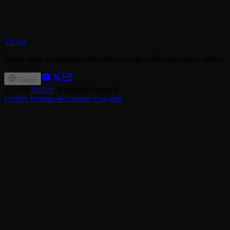
VicSee
Yapay zeka ile sinematik videolar ve net gorseller olusturun - hizlica.
Türkçe
©
2024
VicSee
, All rights reserved
Gizlilik Politikasi
Kullanim Kosullari