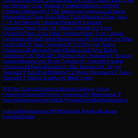
Oluşturucu
AI Anime Oluşturucu
AI Eye Color Changer
Yapay Zeka
Saç Stili
Yapay Zeka Vesikalık Fotoğraf Oluşturucu
AI Profil
Fotoğrafı Oluşturucu
YZ Düz İllüstrasyon Oluşturucu
AI Manga
Renklendiricisi
Yapay Zeka Bebek Yüzü Oluşturucu
Yapay Zeka
GTA Stil Filtresi
AI Çıkartma Üreticisi
AI Karikatür
Oluşturucu
Yapay Zeka Cilt Dokusu Geliştirici
YZ Emoji
Oluşturucu
Yapay Zeka Eskiz Oluşturucu
Yapay Zeka Cinsiyet
Degistirme
AI Eski Fotoğraf Restorasyonu
AI Fotoğrafı Çizgi Filme
Çevir
Ghibli AI Sanat Oluşturucu
AI Evcil Hayvan Portresi
Oluşturucu
AI Aksiyon Figürü Oluşturucu
AI Duvar Kağıdı
Oluşturucu
Y2K Style AI
AI Pokémon Kart Oluşturucu
AI Boyama
Sayfası Oluşturucu
Saç Rengi Değiştirici
AI LinkedIn Fotoğraf
Oluşturucu
AI Room Decorator
AI Oda Tasarımcısı
AI Peyzaj
Tasarımı
YZ Arka Plan Değiştirici
YZ Meme Oluşturucu
YZ Bahçe
Tasarımı
YZ Filigran Kaldırıcı
AI Magic Eraser
Keşfet
PDF'den Brainrot'a
Metinden Brainrot'a
Subway Surfers
Olusturucu
Minecraft Parkour Olusturucu
API Platformu
MCP
Server
Dokumantasyon
Ortaklık Programı
New
Blog
Fiyatlandirma
Şirket
Hakkında
Fiyatlandirma
API
Blog
Gizlilik Politikasi
Kullanim
Kosullari
İletişim