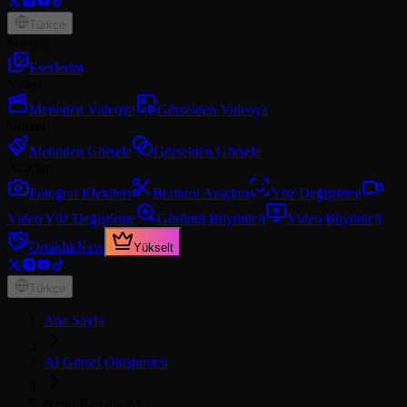
Türkçe
Stüdyo
Eserlerim
Video
Metinden Videoya
Görselden Videoya
Görsel
Metinden Görsele
Görselden Görsele
Araçlar
Fotoğraf Efektleri
Brainrot Araçları
Yüz Değiştirme
Video Yüz Değiştirme
Görüntü Büyütücü
Video Büyütücü
Ortaklık
New
Yükselt
Türkçe
Ana Sayfa
AI Görsel Oluşturucu
Nano Banana AI