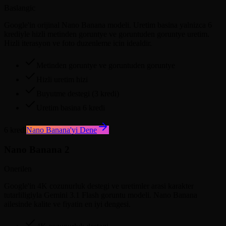
Baslangic
Google'in orijinal Nano Banana modeli. Uretim basina yalnizca 6
krediyle hizli metinden goruntye ve goruntuden goruntye uretim.
Hizli iterasyon ve foto duzenleme icin idealdir.
Metinden goruntye ve goruntuden goruntye
Hizli uretim hizi
Buyutme destegi (3 kredi)
Uretim basina 6 kredi
6 kredi
Nano Banana'yi Dene
Nano Banana 2
Onerilen
Google'in 4K cozunurluk destegi ve uretimler arasi karakter
tutarliligiyla Gemini 3.1 Flash goruntu modeli. Nano Banana
ailesinde kalite ve fiyatin en iyi dengesi.