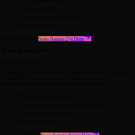
4K cozunurluk destegi
Karakter tutarliligi
Metinden goruntye (1K/2K/4K)
8 krediден itibaren
8 krediден itibaren
Nano Banana 2'yi Dene
Nano Banana Pro
Maksimum Kalite
Google'in 1K, 2K ve 4K cozunurlugunde profesyonel kalite cikti
icin premium Nano Banana modeli. Maksimum detay ve
hassasiyetle metinden goruntye ve goruntuden goruntye.
Maksimum goruntu kalitesi
Metinden goruntye ve goruntuden goruntye
1K, 2K ve 4K cozunurluk
15 krediден itibaren