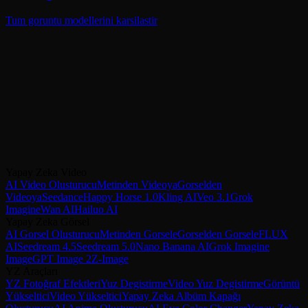
Tum goruntu modellerini karsilastir
Nano Banana AI ile Olusturmaya
Baslayin
Google'in Nano Banana ailesiyle yapay zeka goruntuleri olusturun.
6 kredilik hizli standart, Nano Banana 2 ile 4K karakter tutarliligi
veya maksimum kalite Pro. Ucretsiz baslayin — kredi karti
gerekmez.
Yapay Zeka Video
Nano Banana 2'yi Dene
Nano Banana Pro'yu Dene
AI Video Olusturucu
Metinden Videoya
Gorselden
Videoya
Seedance
Happy Horse 1.0
Kling AI
Veo 3.1
Grok
Imagine
Wan AI
Hailuo AI
Yapay Zeka Görsel
AI Gorsel Olusturucu
Metinden Gorsele
Gorselden Gorsele
FLUX
AI
Seedream 4.5
Seedream 5.0
Nano Banana AI
Grok Imagine
Image
GPT Image 2
Z-Image
YZ Araçları
YZ Fotoğraf Efektleri
Yuz Degistirme
Video Yuz Degistirme
Görüntü
Yükseltici
Video Yükseltici
Yapay Zeka Albüm Kapağı