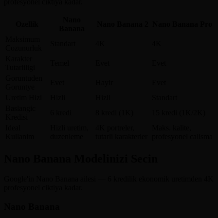
profesyonel ciktiya kadar.
Nano
Ozellik
Nano Banana 2
Nano Banana Pro
Banana
Maksimum
Standart
4K
4K
Cozunurluk
Karakter
Temel
Evet
Evet
Tutarliligi
Goruntuden
Evet
Hayir
Evet
Goruntye
Uretim Hizi
Hizli
Hizli
Standart
Baslangic
6 kredi
8 kredi (1K)
15 kredi (1K/2K)
Kredisi
Ideal
Hizli uretim,
4K portreler,
Maks. kalite,
Kullanim
duzenleme
tutarli karakterler
profesyonel calisma
Nano Banana Modelinizi Secin
Google'in Nano Banana ailesi — 6 kredilik ekonomik uretimden 4K
profesyonel ciktiya kadar.
Nano Banana