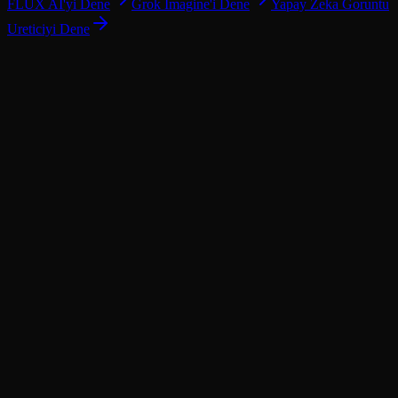
FLUX AI'yi Dene
Grok Imagine'i Dene
Yapay Zeka Goruntu
Ureticiyi Dene
01
02