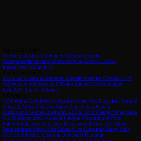
Happy Horse 1.0 ile Oluşturun
Dört modda AI videoları oluşturun — metinden videoya, görselden
videoya, referanstan videoya ve video düzenleme — senkronize
doğal sesle. VicSee'de Happy Horse 1.0 ile oluşturmaya başlayın.
Yapay Zeka Video
Happy Horse 1.0'ı Deneyin
Tüm Video Modellerini Karşılaştırın
AI Video Olusturucu
Metinden Videoya
Gorselden
Videoya
Seedance
Happy Horse 1.0
Kling AI
Veo 3.1
Grok
Imagine
Wan AI
Hailuo AI
Yapay Zeka Görsel
AI Gorsel Olusturucu
Metinden Gorsele
Gorselden Gorsele
FLUX
AI
Seedream 4.5
Seedream 5.0
Nano Banana AI
Grok Imagine
Image
GPT Image 2
Z-Image
YZ Araçları
YZ Fotoğraf Efektleri
Yuz Degistirme
Video Yuz Degistirme
Görüntü
Yükseltici
Video Yükseltici
Yapay Zeka Albüm Kapağı
Oluşturucu
AI Anime Oluşturucu
AI Eye Color Changer
Yapay Zeka
Saç Stili
Yapay Zeka Vesikalık Fotoğraf Oluşturucu
AI Profil
Fotoğrafı Oluşturucu
YZ Düz İllüstrasyon Oluşturucu
AI Manga
Renklendiricisi
Yapay Zeka Bebek Yüzü Oluşturucu
Yapay Zeka
GTA Stil Filtresi
AI Çıkartma Üreticisi
AI Karikatür
Oluşturucu
Yapay Zeka Cilt Dokusu Geliştirici
YZ Emoji