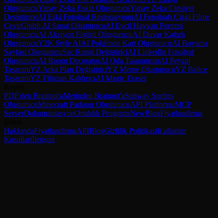
Oluşturucu
Yapay Zeka Eskiz Oluşturucu
Yapay Zeka Cinsiyet
Degistirme
AI Eski Fotoğraf Restorasyonu
AI Fotoğrafı Çizgi Filme
Çevir
Ghibli AI Sanat Oluşturucu
AI Evcil Hayvan Portresi
Oluşturucu
AI Aksiyon Figürü Oluşturucu
AI Duvar Kağıdı
Oluşturucu
Y2K Style AI
AI Pokémon Kart Oluşturucu
AI Boyama
Sayfası Oluşturucu
Saç Rengi Değiştirici
AI LinkedIn Fotoğraf
Oluşturucu
AI Room Decorator
AI Oda Tasarımcısı
AI Peyzaj
Tasarımı
YZ Arka Plan Değiştirici
YZ Meme Oluşturucu
YZ Bahçe
Tasarımı
YZ Filigran Kaldırıcı
AI Magic Eraser
Keşfet
PDF'den Brainrot'a
Metinden Brainrot'a
Subway Surfers
Olusturucu
Minecraft Parkour Olusturucu
API Platformu
MCP
Server
Dokumantasyon
Ortaklık Programı
New
Blog
Fiyatlandirma
Şirket
Hakkında
Fiyatlandirma
API
Blog
Gizlilik Politikasi
Kullanim
Kosullari
İletişim