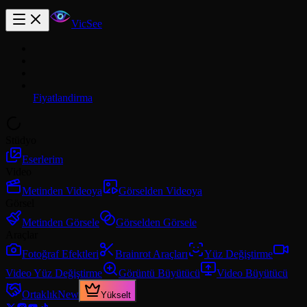
VicSee
Fiyatlandirma
Stüdyo
Eserlerim
Video
Metinden Videoya
Görselden Videoya
Görsel
Metinden Görsele
Görselden Görsele
Araçlar
Fotoğraf Efektleri
Brainrot Araçları
Yüz Değiştirme
Video Yüz Değiştirme
Görüntü Büyütücü
Video Büyütücü
Ortaklık
New
Yükselt