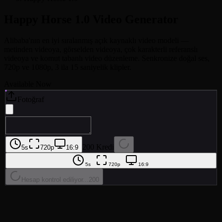
Happy Horse 1.0
Video Generator
Alibaba'nın en iyi sıralanmış açık kaynaklı video modeli —
metinden videoya, görselden videoya, çok karakterli referanslı
videoya ve komut tabanlı video düzenleme. Senkronize doğal ses,
720p ve 1080p, 3 ila 15 saniyelik klipler.
Available Now
Fotoğraf
200 Kredi
5s
720p
16:9
5s
720p
16:9
Hesap kontrol ediliyor...
200