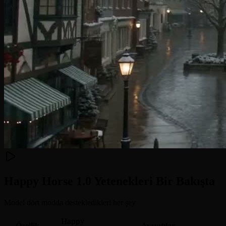
Happy Horse 1.0 Yetenekleri Bir Bakışta
Model dört modda destekledikleri her şey
Happy
Özellik
Ayrıntılar