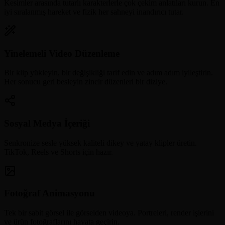
Kesimler arasında tutarlı karakterlerle çok çekim anlatıları kurun. En
iyi sıralanmış hareket ve fizik her sahneyi inandırıcı tutar.
Yinelemeli Video Düzenleme
Bir klip yükleyin, bir değişikliği tarif edin ve adım adım iyileştirin.
Her sonucu geri besleyin zincir düzenleri bir diziye.
Sosyal Medya İçeriği
Senkronize sesle yüksek kaliteli dikey ve yatay klipler üretin.
TikTok, Reels ve Shorts için hazır.
Fotoğraf Animasyonu
Tek bir sabit görsel ile görselden videoya. Portreleri, render işlerini
ve ürün fotoğraflarını hayata geçirin.