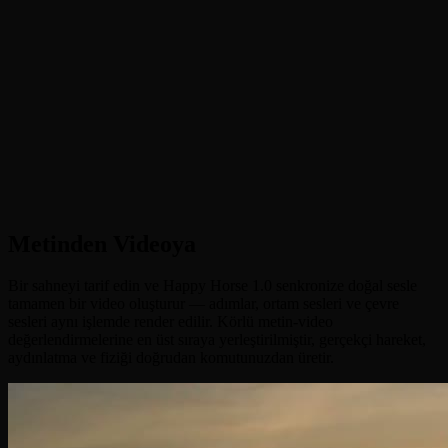
•
Metinden Videoya
:
Tek bir metin komutundan senkronize
doğal sesle tam klipler oluşturun
•
Görselden Videoya
:
Durgun bir görsel canlandırın ve sahnei
hayata geçirin
•
Referanstan Videoya
:
9 referans görselle karakterleri tutarlı
tutun ve sahneler arası uyumlu kalın
•
Video Düzenle
:
3-15 saniyelik bir klip yükleyin ve komutla
düzenleyin — stil, nesneler veya hareketi değiştirin
Metinden Videoya
Bir sahneyi tarif edin ve Happy Horse 1.0 senkronize doğal sesle
tamamen bir video oluşturur — adımlar, ortam sesleri ve çevre
sesleri aynı işlemde render edilir. Körlü metin-video
değerlendirmelerine en üst sıraya yerleştirilmiştir, gerçekçi hareket,
aydınlatma ve fiziği doğrudan komutunuzdan üretir.