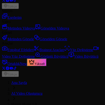
Türkçe
Stüdyo
Eserlerim
Video
Metinden Videoya
Görselden Videoya
Görsel
Metinden Görsele
Görselden Görsele
Araçlar
Fotoğraf Efektleri
Brainrot Araçları
Yüz Değiştirme
Video Yüz Değiştirme
Görüntü Büyütücü
Video Büyütücü
Ortaklık
New
Yükselt
Türkçe
Ana Sayfa
AI Video Oluşturucu
Happy Horse 1.0