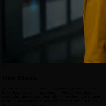
Video Düzenle
3-15 saniyelik bir klip yükleyin, istediğiniz değişikliği tarif edin ve
Happy Horse 1.0 doğrudan düzenler — bir stilini değiştirin, bir
nesneyi değiştirin veya hareketi değiştirirken sahnein geri kalanını
koruyun. Bir önceki üretimi geri besleyin zincir düzenleri ve bir
diziye adım adım yineleme yapın.