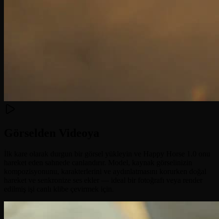
Görselden Videoya
İlk kare olarak durgun bir görsel yükleyin ve Happy Horse 1.0 onu
hareket eden sahnede canlandırır. Model, kaynak görselinizin
kompozisyonunu, karakterlerini ve aydınlatmasını korurken doğal
hareket ve senkronize ses ekler — ideal bir fotoğrafı veya render
edilmiş işi canlı klibe çevirmek için.