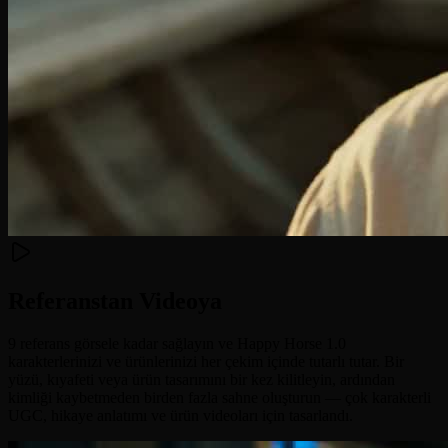
Referanstan Videoya
9 referans görsele kadar sağlayın ve Happy Horse 1.0
karakterlerinizi ve ürünlerinizi her çekim içinde tutarlı tutar. Bir
yüzü, kıyafeti veya ürün tasarımını bir kez kilitleyin, ardından
kimliği kaybetmeden birden fazla sahne oluşturun — çok karakterli
UGC, hikaye anlatımı ve ürün videoları için tasarlandı.