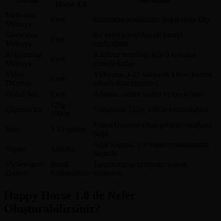
Horse 1.0
Metinden
Evet
Komuttan senkronize doğal sesle klip
Videoya
Görselden
Bir sabit görselden ilk kareyi
Evet
Videoya
canlandırın
Referanstan
Karakter tutarlılığı için 9 referans
Evet
Videoya
görsele kadar
Video
Yüklenen 3-15 saniyelik klibin komut
Evet
Düzenle
tabanlı düzenlenmesi
Doğal Ses
Evet
Adımlar, ortam sesleri ve çevre sesi
720p /
Çözünürlük
Varsayılan 720p, 1080p kullanılabilir
1080p
Video Düzenle çıkışı giriş uzunluğuna
Süre
3-15 saniye
bağlı
Açık kaynak, kör video sıralamasının
Yapan
Alibaba
başında
VicSee'deki
Şimdi
Tarayıcınızda çevrimiçi olarak
Durum
Kullanılabilir
oluşturun
Happy Horse 1.0 ile Neler
Oluşturabilirsiniz?