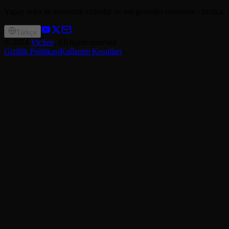
Yapay zeka ile sinematik videolar ve net gorseller olusturun - hizlica.
Türkçe
©
2024
VicSee
, All rights reserved
Gizlilik Politikasi
Kullanim Kosullari