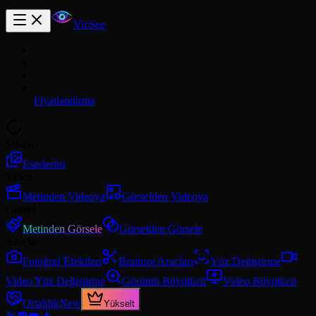
VicSee
Fiyatlandirma
Stüdyo
Eserlerim
Video
Metinden Videoya
Görselden Videoya
Görsel
Metinden Görsele
Görselden Görsele
Araçlar
Fotoğraf Efektleri
Brainrot Araçları
Yüz Değiştirme
Video Yüz Değiştirme
Görüntü Büyütücü
Video Büyütücü
Ortaklık
New
Yükselt