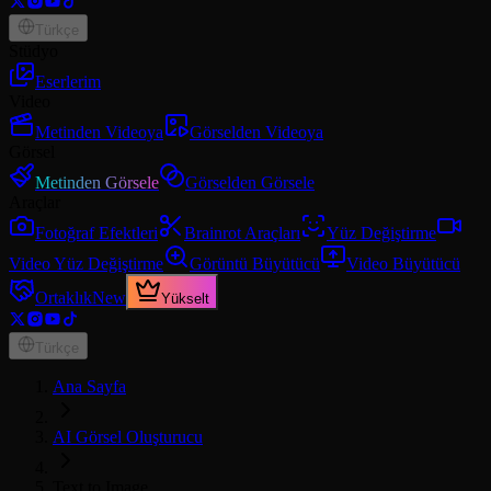
Türkçe
Stüdyo
Eserlerim
Video
Metinden Videoya
Görselden Videoya
Görsel
Metinden Görsele
Görselden Görsele
Araçlar
Fotoğraf Efektleri
Brainrot Araçları
Yüz Değiştirme
Video Yüz Değiştirme
Görüntü Büyütücü
Video Büyütücü
Ortaklık
New
Yükselt
Türkçe
Ana Sayfa
AI Görsel Oluşturucu
Text to Image