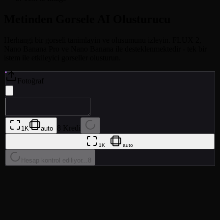
Metinden Gorsele AI Olusturucu
Herhangi bir gorseli tanimlayin ve olusumunu izleyin. FLUX 2,
Nano Banana Pro ve Nano Banana ile desteklenmektedir - tek bir
istem ile etkileyici gorseller olusturun.
Fotoğraf
8 Kredi
1K
auto
1K
auto
Hesap kontrol ediliyor...
8