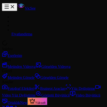
VicSee
Fiyatlandirma
Stüdyo
Eserlerim
Video
Metinden Videoya
Görselden Videoya
Görsel
Metinden Görsele
Görselden Görsele
Araçlar
Fotoğraf Efektleri
Brainrot Araçları
Yüz Değiştirme
Video Yüz Değiştirme
Görüntü Büyütücü
Video Büyütücü
Ortaklık
New
Yükselt