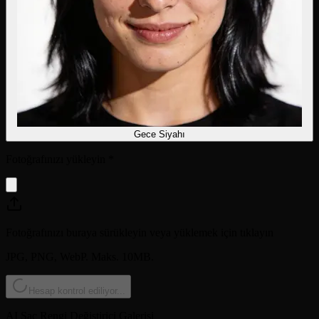
Gece Siyahı
Fotoğrafınızı yükleyin
*
Fotoğrafınızı buraya sürükleyin veya yüklemek için tıklayın
JPG, PNG, WebP. Maks. 10MB.
Hesap kontrol ediliyor...
AI Saç Rengi Değiştirici Galerisi