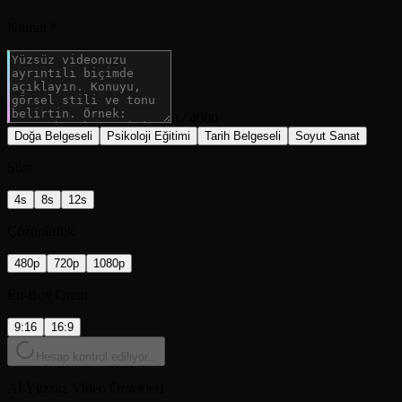
Komut
*
0
/
4000
Doğa Belgeseli
Psikoloji Eğitimi
Tarih Belgeseli
Soyut Sanat
Süre
4
s
8
s
12
s
Çözünürlük
480p
720p
1080p
En-Boy Oranı
9:16
16:9
Hesap kontrol ediliyor...
AI Yüzsüz Video Örnekleri