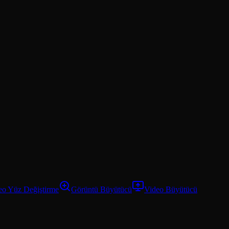
eo Yüz Değiştirme
Görüntü Büyütücü
Video Büyütücü