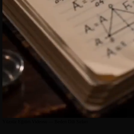
Yüzsüz Eğitim Videosu — Beden Dili Sırları