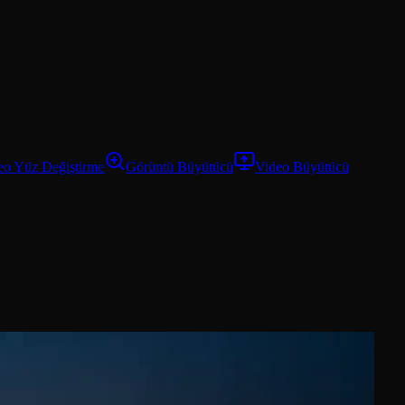
eo Yüz Değiştirme
Görüntü Büyütücü
Video Büyütücü