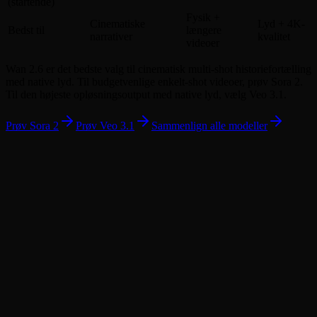
(startende)
Fysik +
Cinematiske
Lyd + 4K-
Bedst til
længere
narrativer
kvalitet
videoer
Wan 2.6 er det bedste valg til cinematisk multi-shot historiefortælling
med native lyd. Til budgetvenlige enkelt-shot videoer, prøv Sora 2.
Til den højeste opløsningsoutput med native lyd, vælg Veo 3.1.
Prøv Sora 2
Prøv Veo 3.1
Sammenlign alle modeller
Hvad er Wan 2.6, og hvordan genererer det videoer?
Hvilke videovarigheder og opløsninger understøttes?