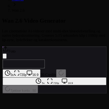
Wan 2.6
Wan 2.6
Video Generator
Lav cinematiske AI-videoer med multi-shot historiefortælling og
native lydsynkronisering. Generer 5-15 sekunders klip i 1080p med
lip-sync, lydeffekter og karakterkonsistens.
Foto
50 Credits
5s
720p
16:9
5s
720p
16:9
Tjekker konto...
50