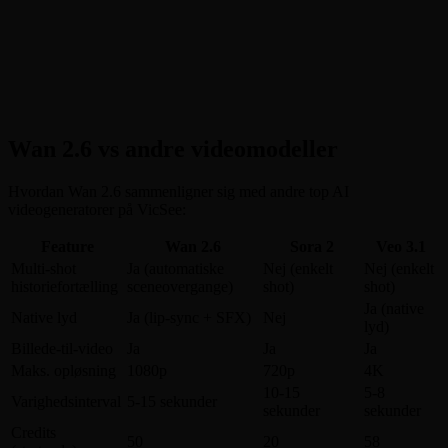
Wan 2.6 vs andre videomodeller
Hvordan Wan 2.6 sammenligner sig med andre top AI
videogeneratorer på VicSee:
Feature
Wan 2.6
Sora 2
Veo 3.1
Multi-shot
Ja (automatiske
Nej (enkelt
Nej (enkelt
historiefortælling
sceneovergange)
shot)
shot)
Ja (native
Native lyd
Ja (lip-sync + SFX)
Nej
lyd)
Billede-til-video
Ja
Ja
Ja
Maks. opløsning
1080p
720p
4K
10-15
5-8
Varighedsinterval
5-15 sekunder
sekunder
sekunder
Credits
50
20
58