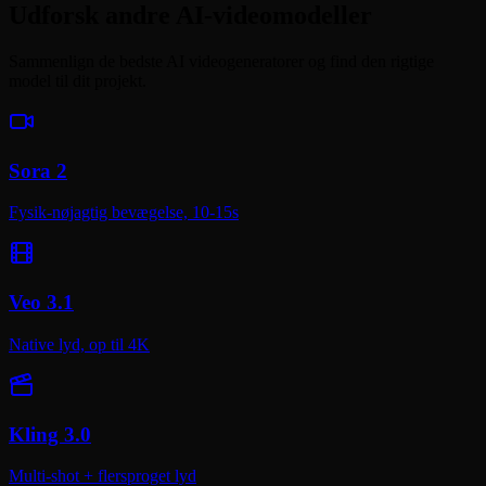
Udforsk andre AI-videomodeller
Sammenlign de bedste AI videogeneratorer og find den rigtige
model til dit projekt.
Sora 2
Fysik-nøjagtig bevægelse, 10-15s
Veo 3.1
Native lyd, op til 4K
Kling 3.0
Multi-shot + flersproget lyd