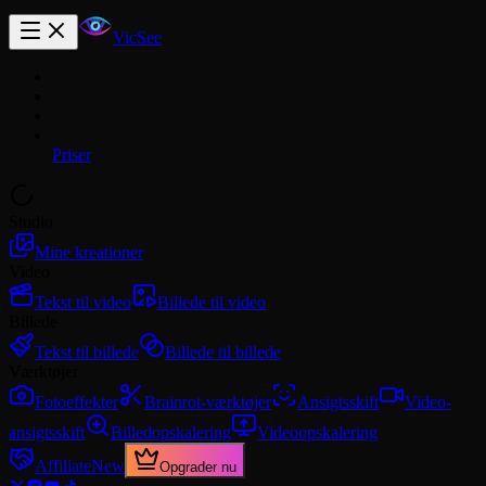
VicSee
Priser
Studio
Mine kreationer
Video
Tekst til video
Billede til video
Billede
Tekst til billede
Billede til billede
Værktøjer
Fotoeffekter
Brainrot-værktøjer
Ansigtsskift
Video-
ansigtsskift
Billedopskalering
Videoopskalering
Affiliate
New
Opgrader nu