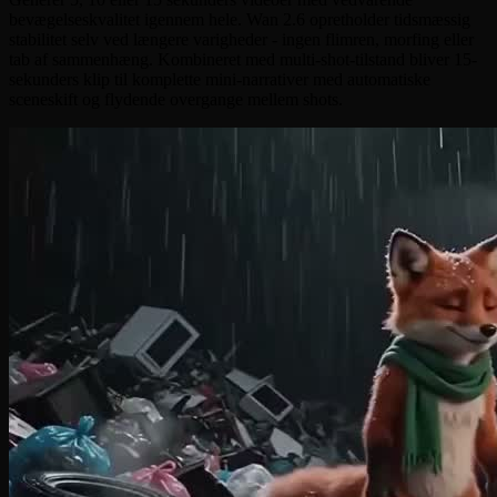
bevægelseskvalitet igennem hele. Wan 2.6 opretholder tidsmæssig
stabilitet selv ved længere varigheder - ingen flimren, morfing eller
tab af sammenhæng. Kombineret med multi-shot-tilstand bliver 15-
sekunders klip til komplette mini-narrativer med automatiske
sceneskift og flydende overgange mellem shots.