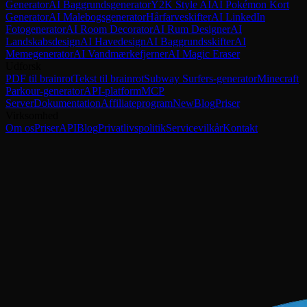
Generator
AI Baggrundsgenerator
Y2K Style AI
AI Pokémon Kort
Generator
AI Malebogsgenerator
Hårfarveskifter
AI LinkedIn
Fotogenerator
AI Room Decorator
AI Rum Designer
AI
Landskabsdesign
AI Havedesign
AI Baggrundsskifter
AI
Memegenerator
AI Vandmærkefjerner
AI Magic Eraser
Udforsk
PDF til brainrot
Tekst til brainrot
Subway Surfers-generator
Minecraft
Parkour-generator
API-platform
MCP
Server
Dokumentation
Affiliateprogram
New
Blog
Priser
Virksomhed
Om os
Priser
API
Blog
Privatlivspolitik
Servicevilkår
Kontakt