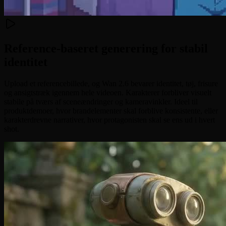
Reference-baseret generering for stabil
identitet
Upload et referencebillede, og Wan 2.6 bevarer identitet, tøj, frisure
og ansigtstræk igennem hele videoen. Karakterer forbliver visuelt
stabile på tværs af sceneændringer og kameravinkler. Ideel til
produktdemoer, hvor brandelementer skal forblive konsistente, eller
karakterdrevne narrativer, hvor protagonisten skal se ens ud i hvert
shot.