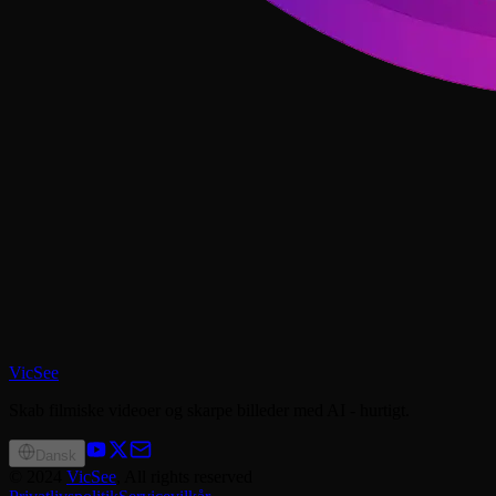
VicSee
Skab filmiske videoer og skarpe billeder med AI - hurtigt.
Dansk
©
2024
VicSee
, All rights reserved