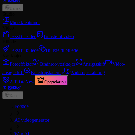
Dansk
Studio
Mine kreationer
Video
Tekst til video
Billede til video
Billede
Tekst til billede
Billede til billede
Værktøjer
Fotoeffekter
Brainrot-værktøjer
Ansigtsskift
Video-
ansigtsskift
Billedopskalering
Videoopskalering
Affiliate
New
Opgrader nu
Dansk
Forside
AI-videogenerator
Wan AI