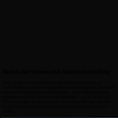
•
Multi-shot historiefortælling
:
Lav sammenhængende multi-
scene videoer med automatiske shotovergange og cinematisk
rytme
•
Reference-baseret generering
:
Animér billeder til video og
bevar identitet, stemme og visuel konsistens
•
Udvidet varighed (5-15s)
:
Generer længere klip med
vedvarende tidsmæssig stabilitet og flydende bevægelse
•
Integreret lyd og lip-sync
:
Native lydeffekter, musik og dialog
med fonem-niveau lip-synkronisering
Multi-shot cinematisk historiefortælling
Wan 2.6 går ud over enkelt-shot klip. Beskriv en sekvens af
begivenheder, og modellen genererer sammenhængende multi-scene
videoer med automatiske shotovergange - brede etableringsshots,
mellemstore dialogshots og nærbilledsdetaljer - alt i én generering.
AI'en planlægger shotkomposition, rytme og følelsesmæssigt flow
for at producere mini-film med konsistente karakterer fra enhver
vinkel.