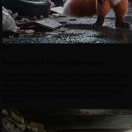
Integreret lyd til realistisk output
Lydeffekter, omgivelseslyd, musik og dialog genereres som en del af
videoarbejdsgangen - ikke tilføjet i efterproduktion. Wan 2.6 har
fonem-niveau lip-synkronisering, der eliminerer behovet for manuel
dubbing. Hver video renderes op til 1080p og 24fps med nøjagtig
fysiksimulering og leverer udsendelsesklar kvalitet direkte fra
generatoren.