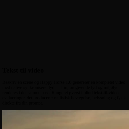
•
Tekst til video
:
Generer komplette klip med native
synkroniseret lyd fra en enkelt tekstprompt
•
Billede til video
:
Animer et stilbillede som din første frame og
bring scenen til live
•
Reference til video
:
Bevar karakterkonsistens på tværs af shots
med op til 9 referencebilleder
•
Video Edit
:
Upload et 3-15s klip og rediger det med en prompt
— ændrer stil, objekter eller handling
Tekst til video
Beskriv en scene og Happy Horse 1.0 genererer en kompletet video
med native synkroniseret lyd — trin, omgivende lyd og miljølyd
renderes i det samme pass. Rangeret øverst i blind tekst-til-video
evalueringer, det producerer realistisk bevægelse, belysning og fysik
direkte fra din prompt.