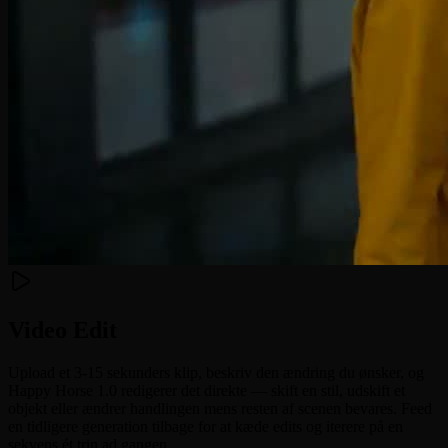
Video Edit
Upload et 3-15 sekunders klip, beskriv den ændring du ønsker, og
Happy Horse 1.0 redigerer det direkte — skift en stil, udskift et
objekt eller ændrer handlingen mens resten af scenen bevares. Feed
en tidligere generation tilbage for at kæde edits og iterere på en
sekvens ét trin ad gangen.