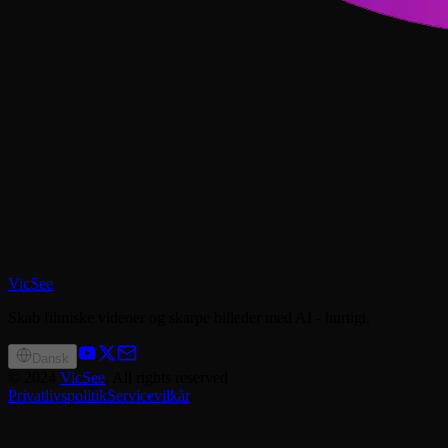
VicSee
Skab filmiske videoer og skarpe billeder med AI - hurtigt.
Dansk
©
2024
VicSee
, All rights reserved
Privatlivspolitik
Servicevilkår