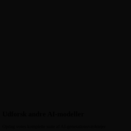
Hvilke opløsninger og varigheder understøtter det?
Hvordan holder reference til video karakterer konsistent?
Hvordan virker video edit?
Har jeg brug for en konto og koster det credits?
Happy Horse 1.0 vs andre videomodeller: hvilken er bedst?
Udforsk andre AI-modeller
Opdag vores komplette suite af AI-generationsværktøjer