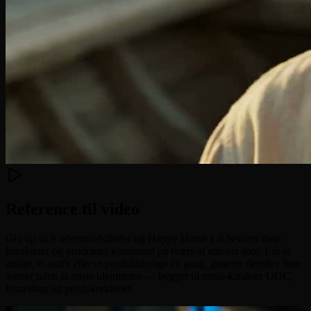
Reference til video
Giv op til 9 referencebilleder og Happy Horse 1.0 bevarer dine
karakterer og produkter konsistent på tværs af ethvert shot. Lås et
ansigt, et outfit eller et produktdesign én gang, generer derefter flere
scener uden at miste identiteten — bygget til multi-karakter UGC,
fortælling og produktvideoer.