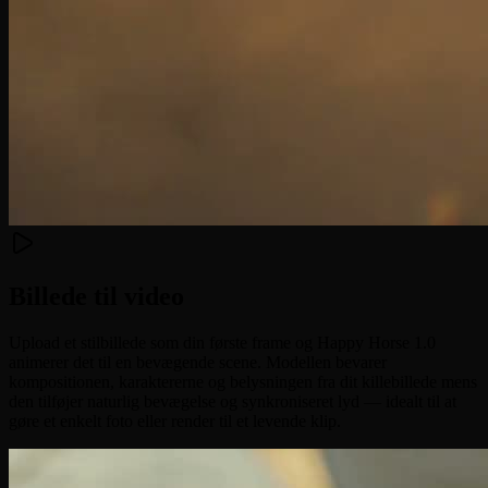
Billede til video
Upload et stilbillede som din første frame og Happy Horse 1.0
animerer det til en bevægende scene. Modellen bevarer
kompositionen, karaktererne og belysningen fra dit killebillede mens
den tilføjer naturlig bevægelse og synkroniseret lyd — idealt til at
gøre et enkelt foto eller render til et levende klip.