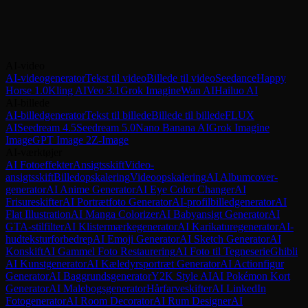
Generer AI-videoer på tværs af fire tilstande — tekst til video,
billede til video, reference til video og videoediting — med native
synkroniseret lyd. Begynd at skabe med Happy Horse 1.0 på
VicSee.
AI-video
Prøv Happy Horse 1.0
Sammenlign alle videomodeller
AI-videogenerator
Tekst til video
Billede til video
Seedance
Happy
Horse 1.0
Kling AI
Veo 3.1
Grok Imagine
Wan AI
Hailuo AI
AI-billede
AI-billedgenerator
Tekst til billede
Billede til billede
FLUX
AI
Seedream 4.5
Seedream 5.0
Nano Banana AI
Grok Imagine
Image
GPT Image 2
Z-Image
AI-værktøjer
AI Fotoeffekter
Ansigtsskift
Video-
ansigtsskift
Billedopskalering
Videoopskalering
AI Albumcover-
generator
AI Anime Generator
AI Eye Color Changer
AI
Frisureskifter
AI Portrætfoto Generator
AI-profilbilledgenerator
AI
Flat Illustration
AI Manga Colorizer
AI Babyansigt Generator
AI
GTA-stilfilter
AI Klistermærkegenerator
AI Karikaturegenerator
AI-
hudteksturforbedrер
AI Emoji Generator
AI Sketch Generator
AI
Konskift
AI Gammel Foto Restaurering
AI Foto til Tegneserie
Ghibli
AI Kunstgenerator
AI Kæledyrsportræt Generator
AI Actionfigur
Generator
AI Baggrundsgenerator
Y2K Style AI
AI Pokémon Kort
Generator
AI Malebogsgenerator
Hårfarveskifter
AI LinkedIn
Fotogenerator
AI Room Decorator
AI Rum Designer
AI