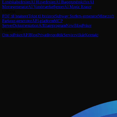
Landskabsdesign
AI Havedesign
AI Baggrundsskifter
AI
Memegenerator
AI Vandmærkefjerner
AI Magic Eraser
Udforsk
PDF til brainrot
Tekst til brainrot
Subway Surfers-generator
Minecraft
Parkour-generator
API-platform
MCP
Server
Dokumentation
Affiliateprogram
New
Blog
Priser
Virksomhed
Om os
Priser
API
Blog
Privatlivspolitik
Servicevilkår
Kontakt