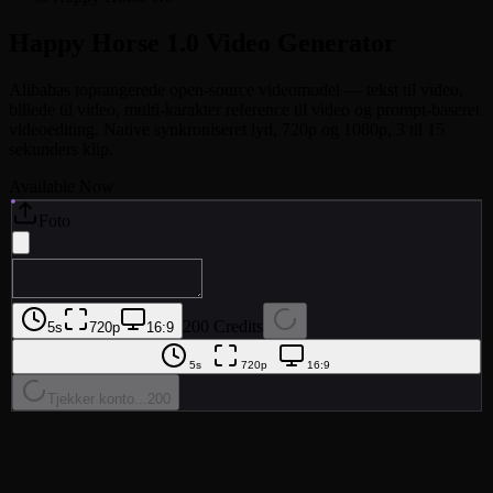
Happy Horse 1.0
Video Generator
Alibabas toprangerede open-source videomodel — tekst til video,
billede til video, multi-karakter reference til video og prompt-baseret
videoediting. Native synkroniseret lyd, 720p og 1080p, 3 til 15
sekunders klip.
Available Now
Foto
200 Credits
5s
720p
16:9
5s
720p
16:9
Tjekker konto...
200