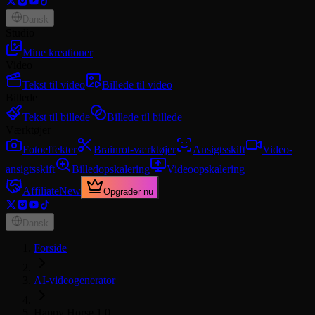
Dansk
Studio
Mine kreationer
Video
Tekst til video
Billede til video
Billede
Tekst til billede
Billede til billede
Værktøjer
Fotoeffekter
Brainrot-værktøjer
Ansigtsskift
Video-
ansigtsskift
Billedopskalering
Videoopskalering
Affiliate
New
Opgrader nu
Dansk
Forside
AI-videogenerator
Happy Horse 1.0