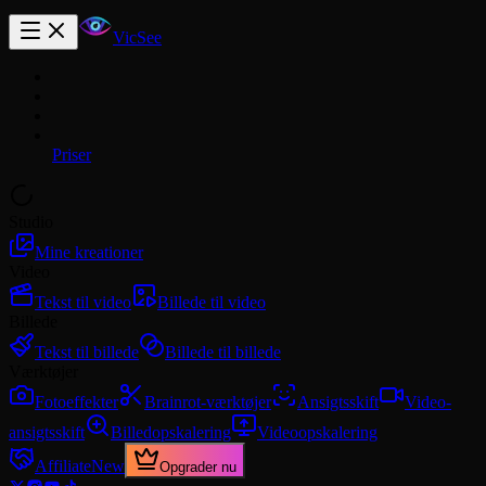
VicSee
Priser
Studio
Mine kreationer
Video
Tekst til video
Billede til video
Billede
Tekst til billede
Billede til billede
Værktøjer
Fotoeffekter
Brainrot-værktøjer
Ansigtsskift
Video-
ansigtsskift
Billedopskalering
Videoopskalering
Affiliate
New
Opgrader nu