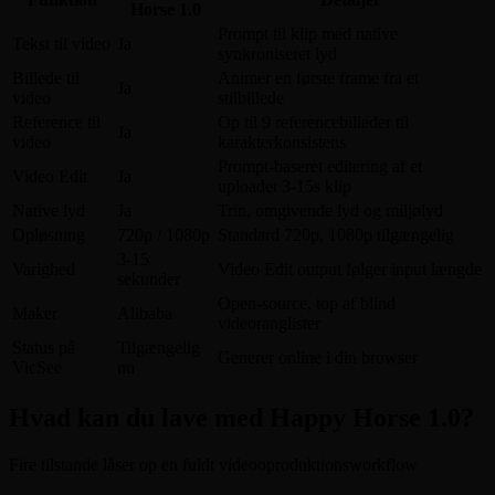
Horse 1.0
Prompt til klip med native
Tekst til video
Ja
synkroniseret lyd
Billede til
Animer en første frame fra et
Ja
video
stilbillede
Reference til
Op til 9 referencebilleder til
Ja
video
karakterkonsistens
Prompt-baseret editering af et
Video Edit
Ja
uploadet 3-15s klip
Native lyd
Ja
Trin, omgivende lyd og miljølyd
Opløsning
720p / 1080p
Standard 720p, 1080p tilgængelig
3-15
Varighed
Video Edit output følger input længde
sekunder
Open-source, top af blind
Maker
Alibaba
videoranglister
Status på
Tilgængelig
Generer online i din browser
VicSee
nu
Hvad kan du lave med Happy Horse 1.0?
Fire tilstande låser op en fuldt videooproduktionsworkflow