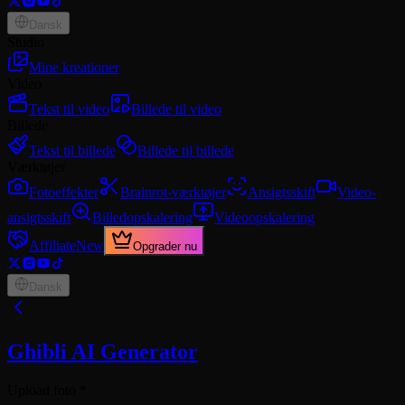
Dansk
Studio
Mine kreationer
Video
Tekst til video
Billede til video
Billede
Tekst til billede
Billede til billede
Værktøjer
Fotoeffekter
Brainrot-værktøjer
Ansigtsskift
Video-
ansigtsskift
Billedopskalering
Videoopskalering
Affiliate
New
Opgrader nu
Dansk
Ghibli AI Generator
Upload foto
*