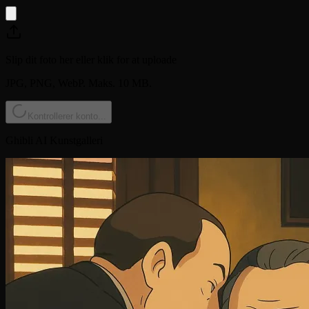
Slip dit foto her eller klik for at uploade
JPG, PNG, WebP. Maks. 10 MB.
Kontrollerer konto...
Ghibli AI Kunstgalleri