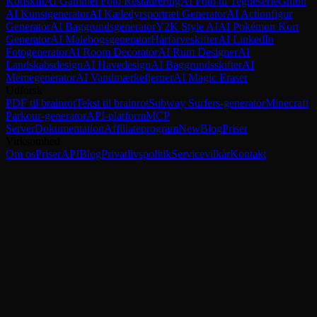
Konskift
AI Gammel Foto Restaurering
AI Foto til Tegneserie
Ghibli
AI Kunstgenerator
AI Kæledyrsportræt Generator
AI Actionfigur
Generator
AI Baggrundsgenerator
Y2K Style AI
AI Pokémon Kort
Generator
AI Malebogsgenerator
Hårfarveskifter
AI LinkedIn
Fotogenerator
AI Room Decorator
AI Rum Designer
AI
Landskabsdesign
AI Havedesign
AI Baggrundsskifter
AI
Memegenerator
AI Vandmærkefjerner
AI Magic Eraser
Udforsk
PDF til brainrot
Tekst til brainrot
Subway Surfers-generator
Minecraft
Parkour-generator
API-platform
MCP
Server
Dokumentation
Affiliateprogram
New
Blog
Priser
Virksomhed
Om os
Priser
API
Blog
Privatlivspolitik
Servicevilkår
Kontakt