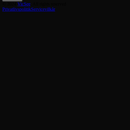
©
2024
VicSee
, All rights reserved
Privatlivspolitik
Servicevilkår