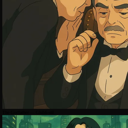
The Godfather — Ghibli-stil