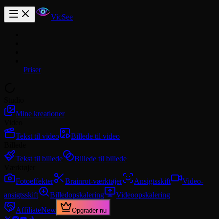
VicSee
Priser
Studio
Mine kreationer
Video
Tekst til video
Billede til video
Billede
Tekst til billede
Billede til billede
Værktøjer
Fotoeffekter
Brainrot-værktøjer
Ansigtsskift
Video-
ansigtsskift
Billedopskalering
Videoopskalering
Affiliate
New
Opgrader nu