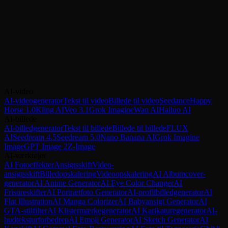
AI-video
AI-videogenerator
Tekst til video
Billede til video
Seedance
Happy
Horse 1.0
Kling AI
Veo 3.1
Grok Imagine
Wan AI
Hailuo AI
AI-billede
AI-billedgenerator
Tekst til billede
Billede til billede
FLUX
AI
Seedream 4.5
Seedream 5.0
Nano Banana AI
Grok Imagine
Image
GPT Image 2
Z-Image
AI-værktøjer
AI Fotoeffekter
Ansigtsskift
Video-
ansigtsskift
Billedopskalering
Videoopskalering
AI Albumcover-
generator
AI Anime Generator
AI Eye Color Changer
AI
Frisureskifter
AI Portrætfoto Generator
AI-profilbilledgenerator
AI
Flat Illustration
AI Manga Colorizer
AI Babyansigt Generator
AI
GTA-stilfilter
AI Klistermærkegenerator
AI Karikaturegenerator
AI-
hudteksturforbedrер
AI Emoji Generator
AI Sketch Generator
AI