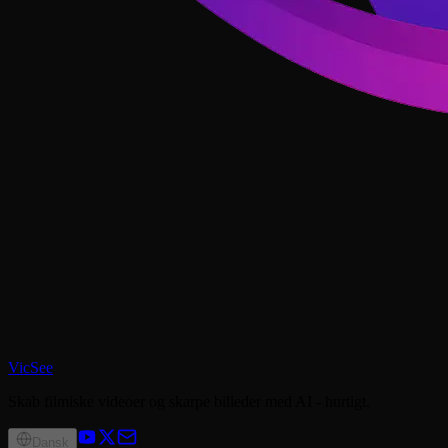
VicSee
Skab filmiske videoer og skarpe billeder med AI - hurtigt.
Dansk