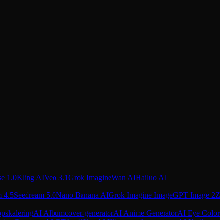
e provision på hver henvisning.
e 1.0
Kling AI
Veo 3.1
Grok Imagine
Wan AI
Hailuo AI
 4.5
Seedream 5.0
Nano Banana AI
Grok Imagine Image
GPT Image 2
Z
pskalering
AI Albumcover-generator
AI Anime Generator
AI Eye Color