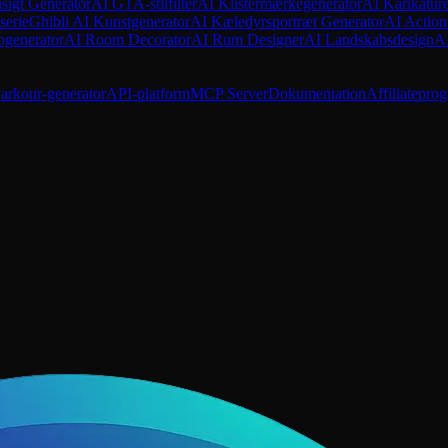
sigt Generator
AI GTA-stilfilter
AI Klistermærkegenerator
AI Karikatur
serie
Ghibli AI Kunstgenerator
AI Kæledyrsportræt Generator
AI Action
ogenerator
AI Room Decorator
AI Rum Designer
AI Landskabsdesign
A
arkour-generator
API-platform
MCP Server
Dokumentation
Affiliatepro