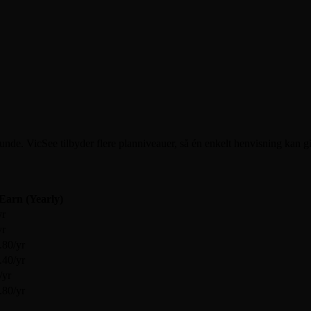
kunde. VicSee tilbyder flere planniveauer, så én enkelt henvisning ka
Earn (Yearly)
yr
yr
.80/yr
.40/yr
/yr
.80/yr