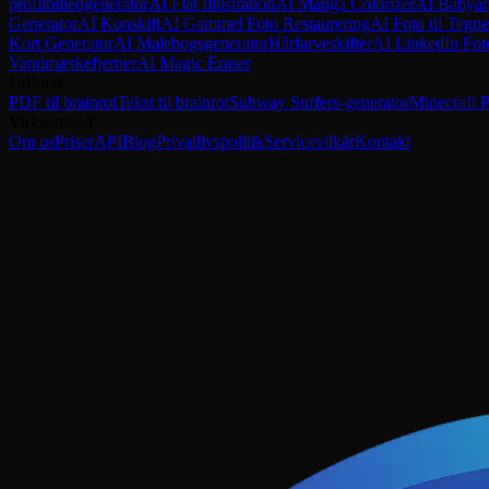
profilbilledgenerator
AI Flat Illustration
AI Manga Colorizer
AI Babyan
Generator
AI Konskift
AI Gammel Foto Restaurering
AI Foto til Tegne
Kort Generator
AI Malebogsgenerator
Hårfarveskifter
AI LinkedIn Fot
Vandmærkefjerner
AI Magic Eraser
Udforsk
PDF til brainrot
Tekst til brainrot
Subway Surfers-generator
Minecraft P
Virksomhed
Om os
Priser
API
Blog
Privatlivspolitik
Servicevilkår
Kontakt