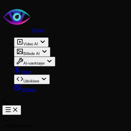
VicSee
Video AI
Billede AI
AI-værktøjer
Priser
Udviklere
Affiliate
Affiliateprogram