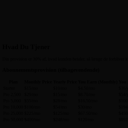
3
Hvad Du Tjener
Din provision er 30% af, hvad kunden betaler, så længe de forbliver 
Abonnementsprovision (tilbagevendende)
Plan
Monthly Price
Yearly Price
You Earn (Monthly)
You 
Starter
$15/mo
$10/mo
$4.50/mo
$36/
Pro 2,500
$29/mo
$15/mo
$8.70/mo
$54/
Pro 5,000
$55/mo
$28/mo
$16.50/mo
$100
Pro 10,000
$100/mo
$54/mo
$30/mo
$194
Pro 25,000
$225/mo
$125/mo
$67.50/mo
$450
Pro 50,000
$400/mo
$248/mo
$120/mo
$892