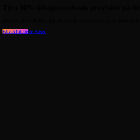
Tjen 30% tilbagevendende provision på liv
Bliv en del af VicSees affiliateprogram og begynd at tjene passiv indk
Bliv Affiliate
Se Priser
1
2