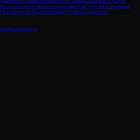
egenerator
AI-hudteksturforbedrер
AI Emoji Generator
AI Sketch
figur Generator
AI Baggrundsgenerator
Y2K Style AI
AI Pokémon
I Havedesign
AI Baggrundsskifter
AI Memegenerator
AI
gram
New
Blog
Priser