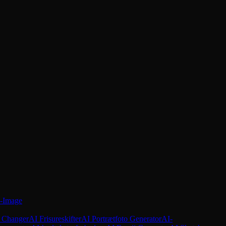
-Image
 Changer
AI Frisureskifter
AI Portrætfoto Generator
AI-