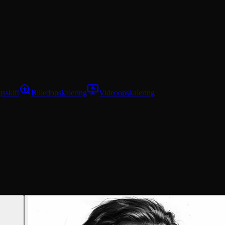
tsskift
Billedopskalering
Videoopskalering