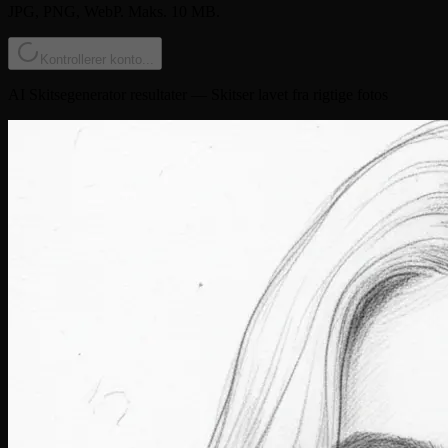
JPG, PNG, WebP. Maks. 10 MB.
Kontrollerer konto...
AI Skitsegenerator resultater — Skitser lavet fra rigtige fotos