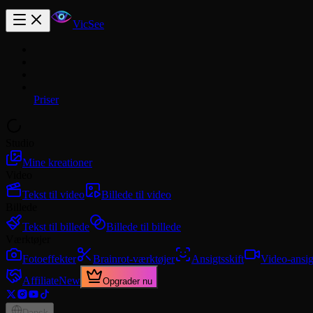
VicSee
Priser
Studio
Mine kreationer
Video
Tekst til video
Billede til video
Billede
Tekst til billede
Billede til billede
Værktøjer
Fotoeffekter
Brainrot-værktøjer
Ansigtsskift
Video-ansig
Affiliate
New
Opgrader nu
Dansk