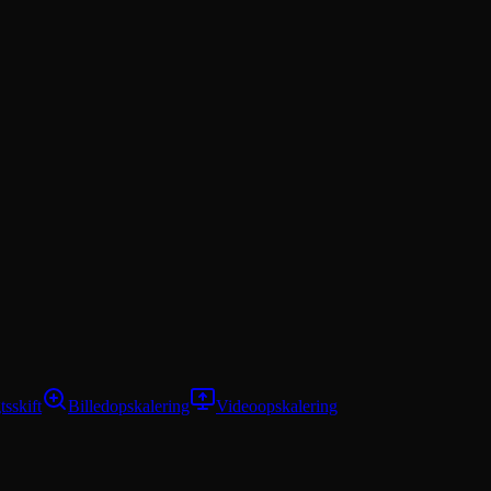
tsskift
Billedopskalering
Videoopskalering