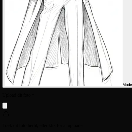
Mode
Upload dit foto
*
Træk dit foto hertil, eller klik for at uploade