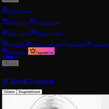
Studio
Mine kreationer
Video
Tekst til video
Billede til video
Billede
Tekst til billede
Billede til billede
Værktøjer
Fotoeffekter
Brainrot-værktøjer
Ansigtsskift
Video-ansig
Affiliate
New
Opgrader nu
Dansk
AI Sketch Generator
Stilarter
Brugerdefineret