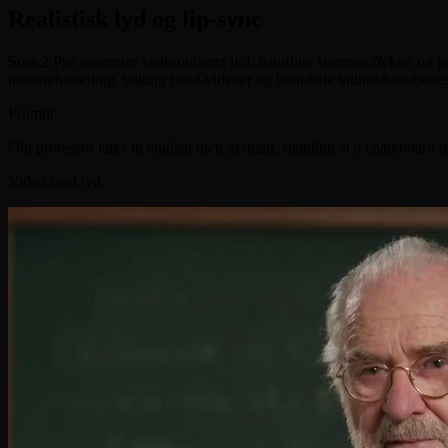
Realistisk lyd og lip-sync
Sora 2 Pro genererer synkroniseret lyd, naturlige stemmeeffekter og pr
historiefortælling, talking head-videoer og brandede indholdsskabelse
Prompt
Old professor talks in english then german, standing at a chalkboard in 
Video med lyd