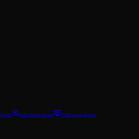
tsskift
Billedopskalering
Videoopskalering