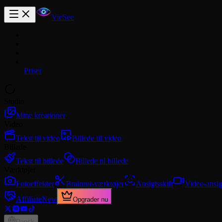
VicSee
Priser
Studio
Mine kreationer
Video
Tekst til video
Billede til video
Billede
Tekst til billede
Billede til billede
Værktøjer
Fotoeffekter
Brainrot-værktøjer
Ansigtsskift
Video-ansig
Affiliate
New
Opgrader nu
Dansk