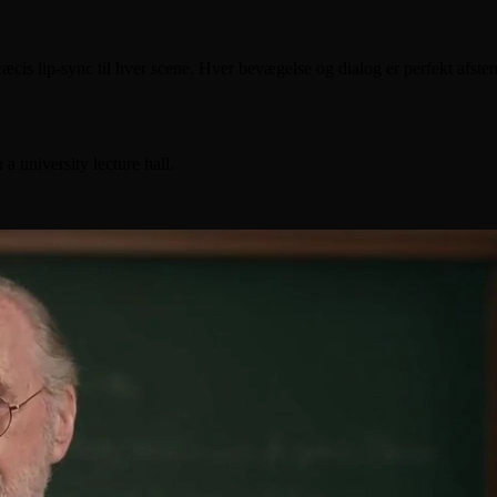
æcis lip-sync til hver scene. Hver bevægelse og dialog er perfekt afstemt
.
a university lecture hall.