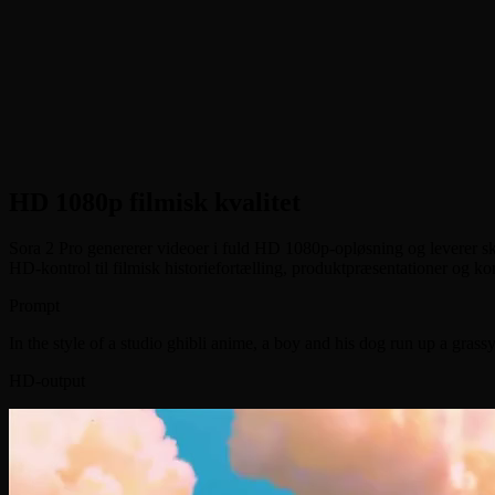
•
HD 1080p-kvalitet
:
Generer videoer i imponerende 1080p-opløsni
•
Realistisk lyd og lip-sync
:
Synkroniseret lyd, naturlige stemmeeff
•
Dynamisk bevægelse
:
Fysikpræcise actionsekvenser med realist
HD 1080p filmisk kvalitet
Sora 2 Pro genererer videoer i fuld HD 1080p-opløsning og leverer skarp
HD-kontrol til filmisk historiefortælling, produktpræsentationer og ko
Prompt
In the style of a studio ghibli anime, a boy and his dog run up a gras
HD-output