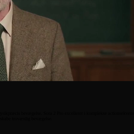
sikpræcis bevægelse. Sora 2 Pro excellerer i komplekse actionsekvenser,
 skabe troværdig bevægelse.