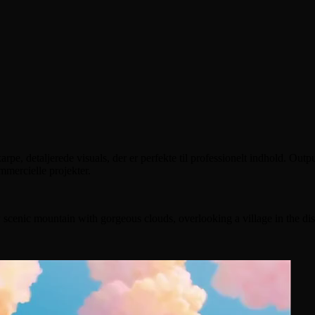
ng til filmisk, kommercielt klart output
ekter og præcis lip-sync til dialogscener
isk karakterbevægelse
e, detaljerede visuals, der er perfekte til professionelt indhold. Outpu
mmercielle projekter.
sy scenic mountain with gorgeous clouds, overlooking a village in the di