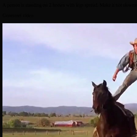
A person is standing on 2 horses with legs spread. Make it not slowmo a
Genereret video