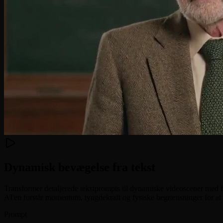
Dynamisk bevægelse fra tekst
Transformer detaljerede tekstprompts til dynamiske videoscener med fy
AI'en forstår momentum, tyngdekraft og fysiske begrænsninger for at
Prompt