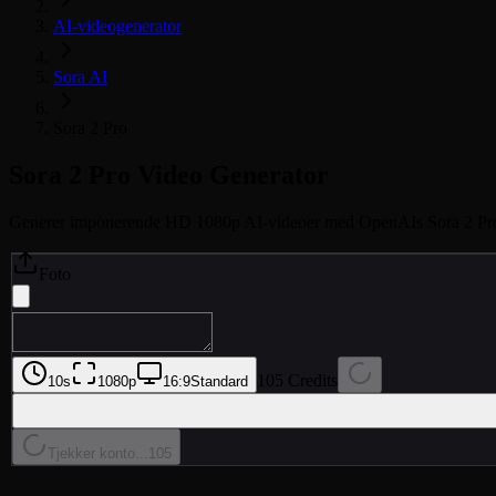
AI-videogenerator
Sora AI
Sora 2 Pro
Sora 2 Pro
Video Generator
Generer imponerende HD 1080p AI-videoer med OpenAIs Sora 2 Pro. Ove
Foto
105 Credits
10s
1080p
16:9
Standard
Tjekker konto...
105