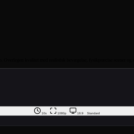
rlegen kvalitet med realistisk bevægelse, fysikpræcise scener og synk
10s
1080p
16:9
Standard