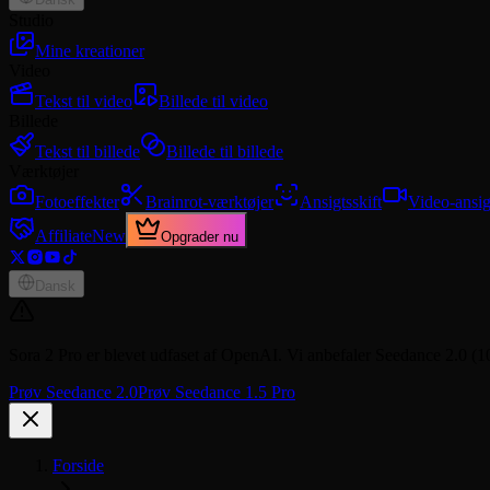
Studio
Mine kreationer
Video
Tekst til video
Billede til video
Billede
Tekst til billede
Billede til billede
Værktøjer
Fotoeffekter
Brainrot-værktøjer
Ansigtsskift
Video-ansig
Affiliate
New
Opgrader nu
Dansk
Sora 2 Pro er blevet udfaset af OpenAI. Vi anbefaler Seedance 2.0 (1
Prøv Seedance 2.0
Prøv Seedance 1.5 Pro
Forside