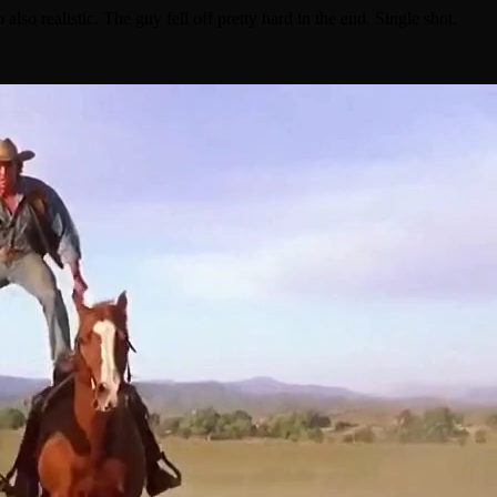
lso realistic. The guy fell off pretty hard in the end. Single shot.