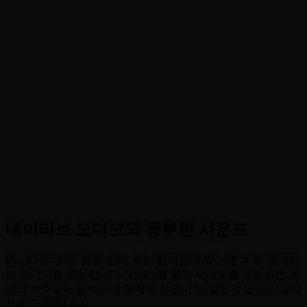
•
네이티브 오디오 생성
:
비디오와 자연스럽게 어울리는 동
기화된 대화, 환경 소리, 음악 생성
•
캐릭터 일관성
:
여러 장면과 샷에서 캐릭터의 외모와 특
징 유지
•
참조를 비디오로
:
일관된 스타일과 캐릭터를 위해 최대 3
장의 참조 이미지로 생성 가이드
•
프레임을 비디오로
:
매끄러운 전환을 위해 시작과 끝 프
레임 이미지로 내러티브 아크 제어
네이티브 오디오와 풍부한 사운드
Veo 3.1은 대화, 환경 소리, 모든 움직임에 맞는 효과 등 네이티
브 오디오를 생성합니다. VicSee를 통해 비디오를 생성하면 소
리와 비주얼이 완벽하게 맞춰져 장면이 더 몰입감 있고 사실적
으로 느껴집니다.