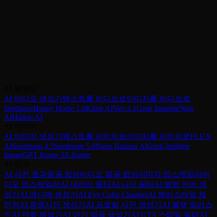
오늘 VicSee에서 Google Veo 3.1을 체험하
세요!
네이티브 오디오로 AI 비디오 생성을 시작하세요 — 신용카드
불필요.
AI 동영상
VicSee에서 Veo 3.1 체험하기
Kling AI와 비교하기
AI 비디오 생성기
텍스트를 비디오로
이미지를 비디오로
Seedance
Happy Horse 1.0
Kling AI
Veo 3.1
Grok Imagine
Wan
AI
Hailuo AI
AI 이미지
AI 이미지 생성기
텍스트를 이미지로
이미지를 이미지로
FLUX
AI
Seedream 4.5
Seedream 5.0
Nano Banana AI
Grok Imagine
Image
GPT Image 2
Z-Image
AI 도구
AI 사진 효과
얼굴 합성
비디오 얼굴 합성
이미지 업스케일러
비
디오 업스케일러
AI 대머리 필터
AI 나이 필터
AI 앨범 커버 생
성기
AI 애니메 생성기
AI Eye Color Changer
AI 헤어스타일 체
인저
AI 증명사진 생성기
AI 프로필 사진 생성기
AI 플랫 일러스
트
AI 만화 채색기
AI 아기 얼굴 생성기
AI GTA 스타일 필터
AI