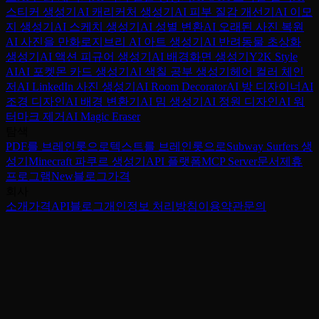
스티커 생성기
AI 캐리커처 생성기
AI 피부 질감 개선기
AI 이모
지 생성기
AI 스케치 생성기
AI 성별 변환
AI 오래된 사진 복원
AI 사진을 만화로
지브리 AI 아트 생성기
AI 반려동물 초상화
생성기
AI 액션 피규어 생성기
AI 배경화면 생성기
Y2K Style
AI
AI 포켓몬 카드 생성기
AI 색칠 공부 생성기
헤어 컬러 체인
저
AI LinkedIn 사진 생성기
AI Room Decorator
AI 방 디자이너
AI
조경 디자인
AI 배경 변환기
AI 밈 생성기
AI 정원 디자인
AI 워
터마크 제거
AI Magic Eraser
탐색
PDF를 브레인롯으로
텍스트를 브레인롯으로
Subway Surfers 생
성기
Minecraft 파쿠르 생성기
API 플랫폼
MCP Server
문서
제휴
프로그램
New
블로그
가격
회사
소개
가격
API
블로그
개인정보 처리방침
이용약관
문의