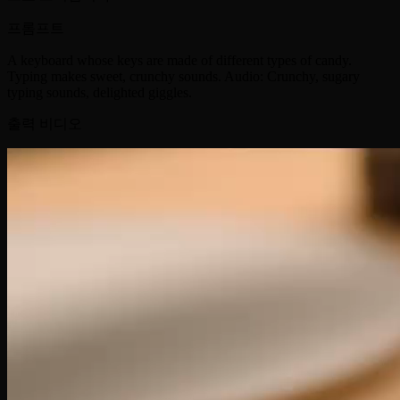
프롬프트
A keyboard whose keys are made of different types of candy.
Typing makes sweet, crunchy sounds. Audio: Crunchy, sugary
typing sounds, delighted giggles.
출력 비디오