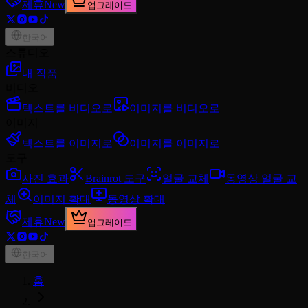
제휴
New
업그레이드
한국어
스튜디오
내 작품
비디오
텍스트를 비디오로
이미지를 비디오로
이미지
텍스트를 이미지로
이미지를 이미지로
도구
사진 효과
Brainrot 도구
얼굴 교체
동영상 얼굴 교
체
이미지 확대
동영상 확대
제휴
New
업그레이드
한국어
홈