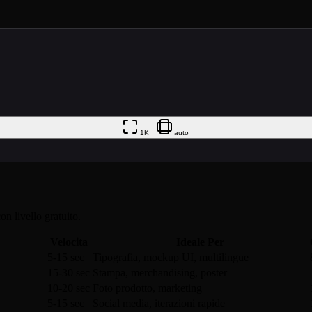
1K
auto
on livello gratuito.
Velocita
Ideale Per
5-15 sec
Tipografia, mockup UI, multilingue
15-30 sec
Stampa, merchandising, poster
10-20 sec
Foto prodotto, marketing
5-15 sec
Social media, iterazioni rapide