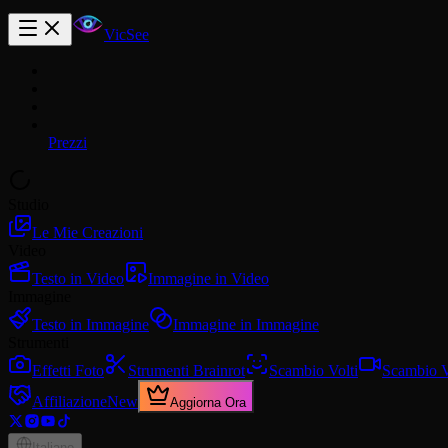
VicSee
Prezzi
Studio
Le Mie Creazioni
Video
Testo in Video
Immagine in Video
Immagine
Testo in Immagine
Immagine in Immagine
Strumenti
Effetti Foto
Strumenti Brainrot
Scambio Volti
Scambio V
Affiliazione
New
Aggiorna Ora
Italiano