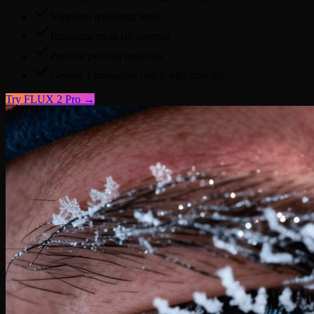
Supporto rendering testo
Immagini multi-riferimento
Perfetto per foto prodotto
Genera 1 immagine con livello gratuito
Try
FLUX 2 Pro
→