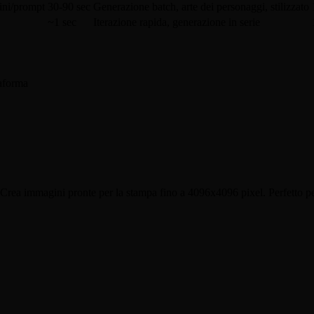
ini/prompt
30-90 sec
Generazione batch, arte dei personaggi, stilizzato
~1 sec
Iterazione rapida, generazione in serie
taforma
 immagini pronte per la stampa fino a 4096x4096 pixel. Perfetto per p