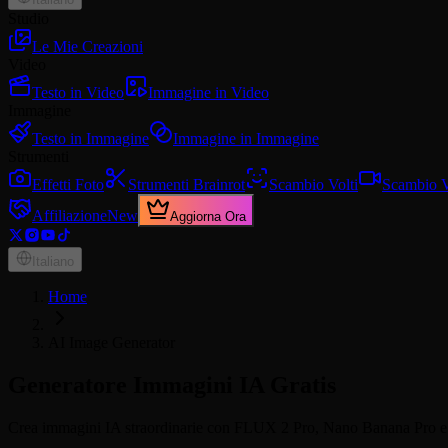
Studio
Le Mie Creazioni
Video
Testo in Video
Immagine in Video
Immagine
Testo in Immagine
Immagine in Immagine
Strumenti
Effetti Foto
Strumenti Brainrot
Scambio Volti
Scambio V
Affiliazione
New
Aggiorna Ora
Italiano
Home
AI Image Generator
Generatore Immagini IA Gratis
Crea immagini IA straordinarie con FLUX 2 Pro, Nano Banana Pro e Nano 