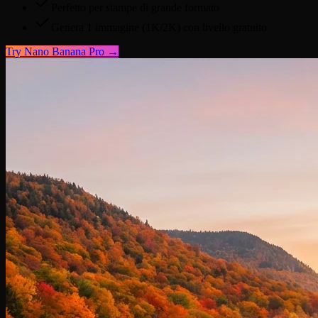
Perfetto per stampe di grande formato
Genera 1 immagine (1K/2K) con livello gratuito
Try
Nano Banana Pro
→