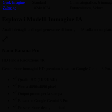
Grok Imagine
Standard
Cinematografico, 6 immag
Z-Image
1024×1024
Fotorealistica, Veloce
Esplora i Modelli Immagine IA
Analisi dettagliata di ogni generatore di immagini IA sulla nostra piat
Nano Banana Pro
HD Fino a Risoluzione 4K
Generazione immagini HD premium basata su Google Gemini 3 Pro. Crea
Qualita HD (1K/2K/4K)
Fino a 4096x4096 pixel
Output pronto per la stampa
Basato su Google Gemini 3 Pro
Preservazione dettagli intricati