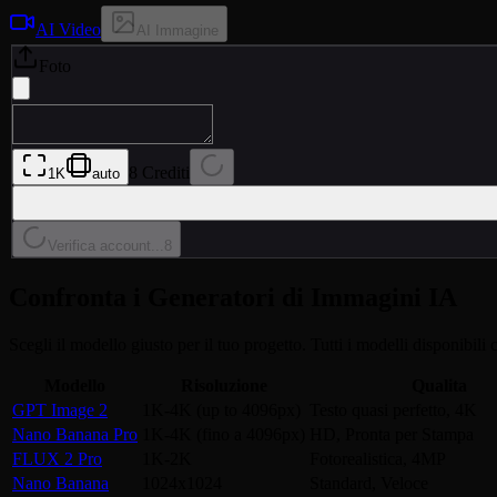
AI Video
AI Immagine
Foto
8 Crediti
1K
auto
Verifica account...
8
Confronta i Generatori di Immagini IA
Scegli il modello giusto per il tuo progetto. Tutti i modelli disponibili c
Modello
Risoluzione
Qualita
GPT Image 2
1K-4K (up to 4096px)
Testo quasi perfetto, 4K
Nano Banana Pro
1K-4K (fino a 4096px)
HD, Pronta per Stampa
FLUX 2 Pro
1K-2K
Fotorealistica, 4MP
Nano Banana
1024x1024
Standard, Veloce