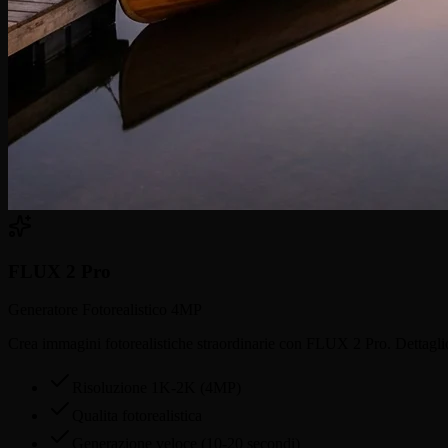
FLUX 2 Pro
Generatore Fotorealistico 4MP
Crea immagini fotorealistiche straordinarie con FLUX 2 Pro. Dettaglio 
Risoluzione 1K-2K (4MP)
Qualita fotorealistica
Generazione veloce (10-20 secondi)