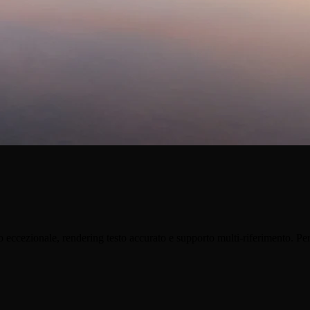
eccezionale, rendering testo accurato e supporto multi-riferimento. Perf