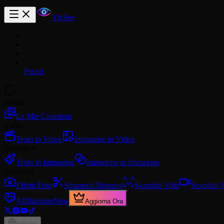
VicSee
Prezzi
Studio
Le Mie Creazioni
Video
Testo in Video
Immagine in Video
Immagine
Testo in Immagine
Immagine in Immagine
Strumenti
Effetti Foto
Strumenti Brainrot
Scambio Volti
Scambio V
Affiliazione
New
Aggiorna Ora
Italiano