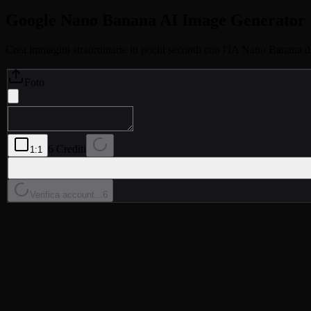
Google
Nano Banana
AI Image Generator
Crea immagini straordinarie in pochi secondi con l'IA Nano Banana di 
Foto
6 Crediti
1:1
Verifica account...
6