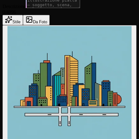
Descrizione
0
/4096
Stile
Da Foto