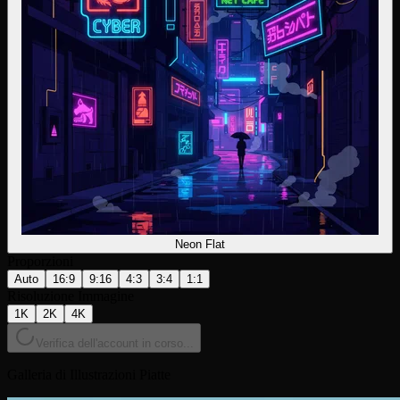
Neon Flat
Proporzioni
Auto
16:9
9:16
4:3
3:4
1:1
Risoluzione Immagine
1K
2K
4K
Verifica dell'account in corso...
Galleria di Illustrazioni Piatte