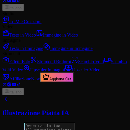
Italiano
Studio
Le Mie Creazioni
Video
Testo in Video
Immagine in Video
Immagine
Testo in Immagine
Immagine in Immagine
Strumenti
Effetti Foto
Strumenti Brainrot
Scambio Volti
Scambio
Volti Video
Upscaler Immagini
Upscaler Video
Affiliazione
New
Aggiorna Ora
Italiano
Illustrazione Piatta IA