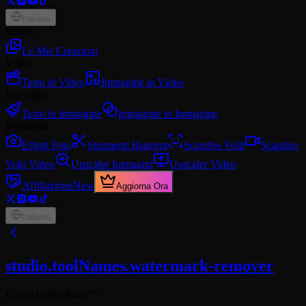
Italiano
Studio
Le Mie Creazioni
Video
Testo in Video
Immagine in Video
Immagine
Testo in Immagine
Immagine in Immagine
Strumenti
Effetti Foto
Strumenti Brainrot
Scambio Volti
Scambio
Volti Video
Upscaler Immagini
Upscaler Video
Affiliazione
New
Aggiorna Ora
Italiano
studio.toolNames.watermark-remover
Carica la Tua Foto
*