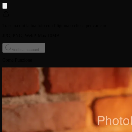
Trascina qui la tua foto con filigrana o clicca per caricare
JPG, PNG, WebP. Max 10MB.
Verifica account...
Come Funziona