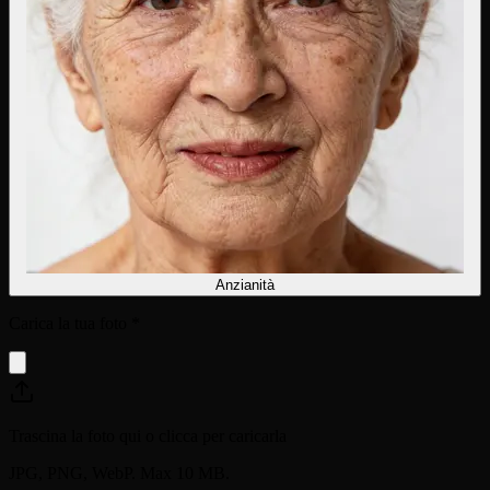
Anzianità
Carica la tua foto
*
Trascina la foto qui o clicca per caricarla
JPG, PNG, WebP. Max 10 MB.