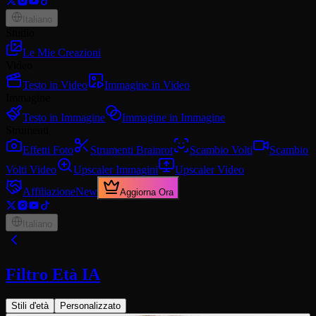
Italiano
Studio
Le Mie Creazioni
Video
Testo in Video
Immagine in Video
Immagine
Testo in Immagine
Immagine in Immagine
Strumenti
Effetti Foto
Strumenti Brainrot
Scambio Volti
Scambio
Volti Video
Upscaler Immagini
Upscaler Video
Affiliazione
New
Aggiorna Ora
Italiano
Filtro Età IA
Stili d'età
Personalizzato