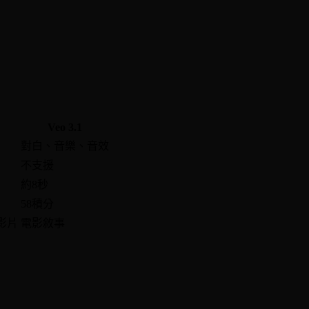
Veo 3.1
對白、音樂、音效
不支援
約8秒
58積分
影片
電影敘事