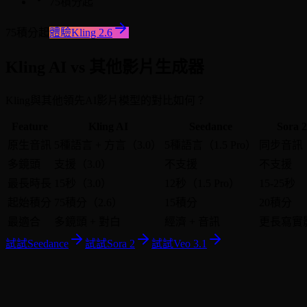
75積分起
75積分起
體驗Kling 2.6
Kling AI vs 其他影片生成器
Kling與其他領先AI影片模型的對比如何？
Feature
Kling AI
Seedance
Sora 2
原生音訊
5種語言 + 方言（3.0）
5種語言（1.5 Pro）
同步音訊
多鏡頭
支援（3.0）
不支援
不支援
最長時長
15秒（3.0）
12秒（1.5 Pro）
15-25秒
起始積分
75積分（2.6）
15積分
20積分
最適合
多鏡頭 + 對白
經濟 + 音訊
更長寫實
試試Seedance
試試Sora 2
試試Veo 3.1