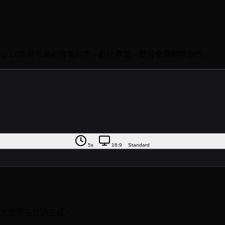
，Kling 2.6提供可靠的音畫同步。對比模型，積分免費開始創作。
5s
16:9
Standard
兩者都支援原生音訊生成。