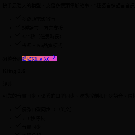
快手最強大的模型，支援多鏡頭電影敘事、5種語言多語言音訊和方
多鏡頭電影敘事
5種語言 + 方言支援
3-15秒（任意時長）
標準 + Pro品質模式
84積分起
體驗Kling 3.0
Kling 2.6
經典
可靠的音畫同步，優秀的口型同步、運動控制和同步語音。價格
優秀口型同步（中英文）
5-10秒時長
音畫同步