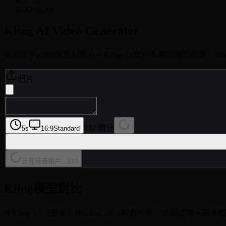
Kling AI
Kling AI
Video Generator
使用快手Kling建立AI影片。Kling 3.0提供多鏡頭電影敘事
照片
210 積分
5s
16:9
Standard
正在檢查帳戶...
210
Kling模型對比
在Kling 3.0（最新）和Kling 2.6（經典可靠）之間選擇。