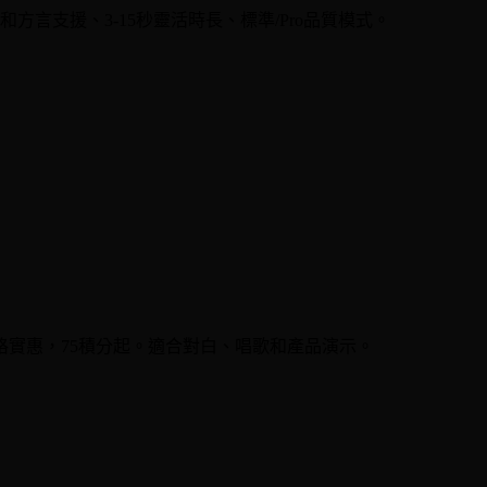
言支援、3-15秒靈活時長、標準/Pro品質模式。
實惠，75積分起。適合對白、唱歌和產品演示。