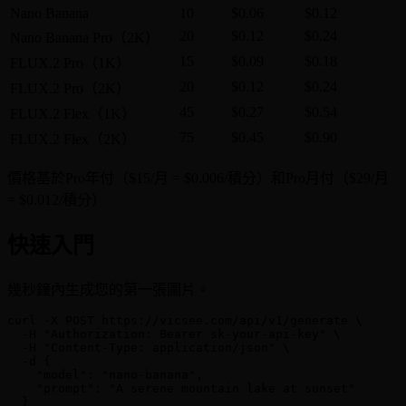
Nano Banana
10
$0.06
$0.12
20
$0.12
$0.24
Nano Banana Pro（2K）
15
$0.09
$0.18
FLUX.2 Pro（1K）
20
$0.12
$0.24
FLUX.2 Pro（2K）
45
$0.27
$0.54
FLUX.2 Flex（1K）
75
$0.45
$0.90
FLUX.2 Flex（2K）
價格基於Pro年付（$15/月 = $0.006/積分）和Pro月付（$29/月
= $0.012/積分）
快速入門
幾秒鐘內生成您的第一張圖片。
curl -X POST https://vicsee.com/api/v1/generate \

  -H "Authorization: Bearer sk-your-api-key" \

  -H "Content-Type: application/json" \

  -d {

    "model": "nano-banana",

    "prompt": "A serene mountain lake at sunset"

  }