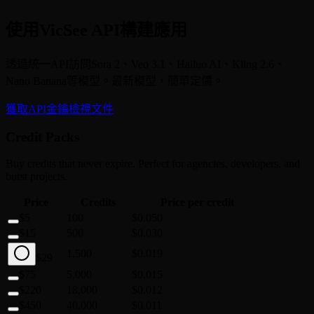
使用VicSee API構建應用
透過統一API訪問Sora 2、Veo 3.1、Hailuo AI、Kling 2.6、
Nano Banana等模型。最新模型，簡單定價。
獲取API金鑰
檢視文件
Credit Packs
Buy credits that never expire. Perfect for agencies, developers, and
burst projects.
Price
Credits
Price per credit
$5
100
$0.050
$15
500
$0.030
1,500
$0.019
$29
$75
5,000
$0.015
$220
18,000
$0.012
$450
40,000
$0.011