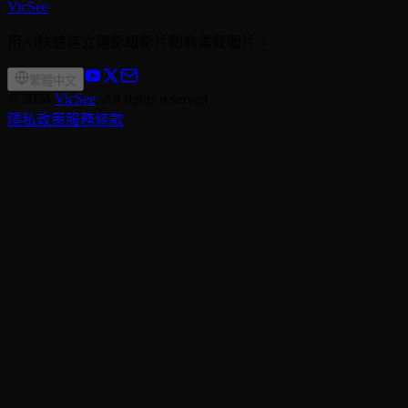
VicSee
用AI快速建立電影級影片和高畫質圖片。
繁體中文
©
2024
VicSee
, All rights reserved
隱私政策
服務條款