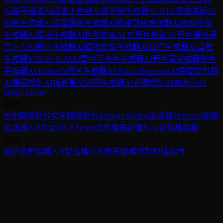
AI扁平插畫
AI漫畫上色器
AI嬰兒臉生成器
AI GTA風格濾鏡
AI
貼紙生成器
AI漫畫頭像生成器
AI肌膚質感增強器
AI表情符號
生成器
AI素描生成器
AI性別變換
AI 老照片修復
AI 照片轉卡通
吉卜力AI藝術生成器
AI寵物肖像生成器
AI公仔生成器
AI桌布
生成器
Y2K Style AI
AI寶可夢卡片生成器
AI著色頁生成器
髮色
更換器
AI LinkedIn照片生成器
AI Room Decorator
AI房間設計師
AI景觀設計
AI換背景
AI迷因生成器
AI花園設計
AI去水印
AI
Magic Eraser
探索
PDF轉短影片
文字轉短影片
Subway Surfers生成器
Minecraft跑酷
生成器
API平台
MCP Server
文件
推廣計畫
New
部落格
價格
公司
關於我們
價格
API
部落格
隱私政策
服務條款
聯絡我們