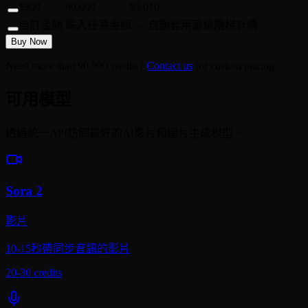
$900
90,000
$0.010
自訂金額
輸入任意金額 — 自動套用量級階梯計價
Buy Now
Need more than 90,000 credits?
Contact us
for custom pricing.
可用模型
透過統一API訪問最好的AI影片和圖片生成模型。
Sora 2
影片
10-15秒帶同步音訊的影片
20-30
credits