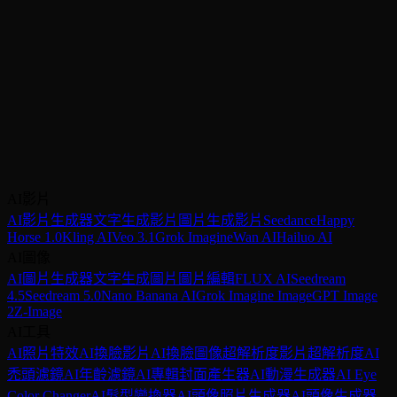
可以用於商業專案嗎？
準備開始構建了嗎？
獲取API金鑰，幾分鐘內生成您的第一張圖片。Pro套餐包含
2,500積分/月。
AI影片
獲取API金鑰
檢視價格
AI影片生成器
文字生成影片
圖片生成影片
Seedance
Happy
Horse 1.0
Kling AI
Veo 3.1
Grok Imagine
Wan AI
Hailuo AI
AI圖像
AI圖片生成器
文字生成圖片
圖片編輯
FLUX AI
Seedream
4.5
Seedream 5.0
Nano Banana AI
Grok Imagine Image
GPT Image
2
Z-Image
AI工具
AI照片特效
AI換臉
影片AI換臉
圖像超解析度
影片超解析度
AI
禿頭濾鏡
AI年齡濾鏡
AI專輯封面產生器
AI動漫生成器
AI Eye
Color Changer
AI髮型變換器
AI頭像照片生成器
AI頭像生成器