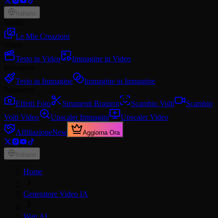
Italiano
Studio
Le Mie Creazioni
Video
Testo in Video
Immagine in Video
Immagine
Testo in Immagine
Immagine in Immagine
Strumenti
Effetti Foto
Strumenti Brainrot
Scambio Volti
Scambio
Volti Video
Upscaler Immagini
Upscaler Video
Affiliazione
New
Aggiorna Ora
Italiano
Home
Generatore Video IA
Wan AI