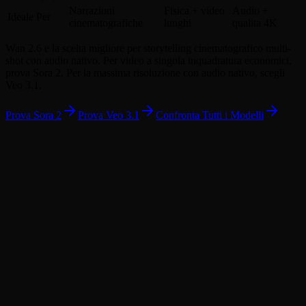
Narrazioni
Fisica + video
Audio +
Ideale Per
cinematografiche
lunghi
qualita 4K
Wan 2.6 e la scelta migliore per storytelling cinematografico multi-
shot con audio nativo. Per video a singola inquadratura economici,
prova Sora 2. Per la massima risoluzione con audio nativo, scegli
Veo 3.1.
Prova Sora 2
Prova Veo 3.1
Confronta Tutti i Modelli
Cos'e Wan 2.6 e come genera i video?
Quali durate e risoluzioni sono supportate?