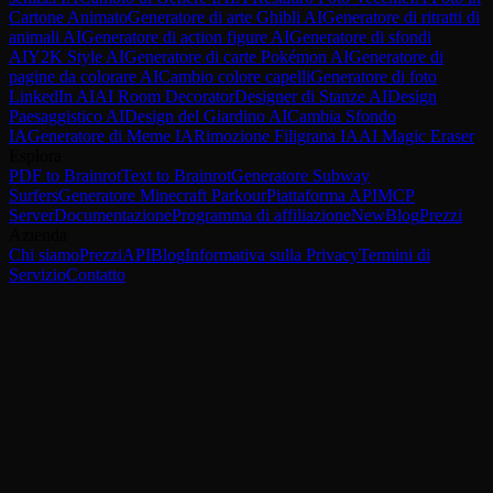
Cartone Animato
Generatore di arte Ghibli AI
Generatore di ritratti di
animali AI
Generatore di action figure AI
Generatore di sfondi
AI
Y2K Style AI
Generatore di carte Pokémon AI
Generatore di
pagine da colorare AI
Cambio colore capelli
Generatore di foto
LinkedIn AI
AI Room Decorator
Designer di Stanze AI
Design
Paesaggistico AI
Design del Giardino AI
Cambia Sfondo
IA
Generatore di Meme IA
Rimozione Filigrana IA
AI Magic Eraser
Esplora
PDF to Brainrot
Text to Brainrot
Generatore Subway
Surfers
Generatore Minecraft Parkour
Piattaforma API
MCP
Server
Documentazione
Programma di affiliazione
New
Blog
Prezzi
Azienda
Chi siamo
Prezzi
API
Blog
Informativa sulla Privacy
Termini di
Servizio
Contatto