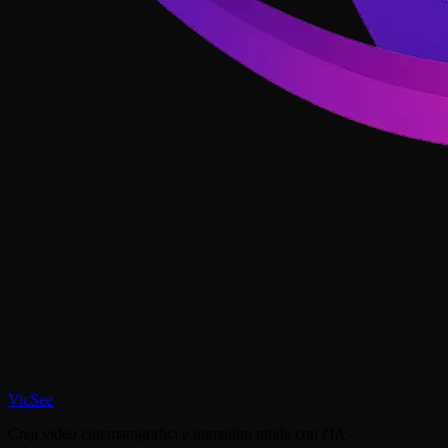
VicSee
Crea video cinematografici e immagini nitide con l'IA -