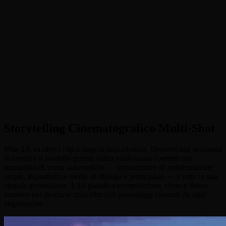
•
Storytelling Multi-Shot
:
Crea video multi-scena coerenti con
transizioni di scena automatiche e ritmo cinematografico
•
Generazione Basata su Riferimento
:
Anima immagini in video
preservando identita, voce e coerenza visiva
•
Durata Estesa (5-15s)
:
Genera clip piu lunghi con stabilita
temporale sostenuta e movimento fluido
•
Audio Integrato e Lip-Sync
:
Effetti sonori nativi, musica e
dialoghi con sincronizzazione labiale a livello di fonema
Storytelling Cinematografico Multi-Shot
Wan 2.6 va oltre i clip a singola inquadratura. Descrivi una sequenza
di eventi e il modello genera video multi-scena coerenti con
transizioni di scena automatiche — inquadrature di ambientazione
ampie, inquadrature medie di dialogo e primi piani — il tutto in una
singola generazione. L'IA pianifica composizione, ritmo e flusso
emotivo per produrre mini-film con personaggi coerenti da ogni
angolazione.