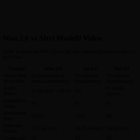
Wan 2.6 vs Altri Modelli Video
Come si confronta Wan 2.6 con gli altri migliori generatori video IA
su VicSee:
Feature
Wan 2.6
Sora 2
Veo 3.1
Storytelling
Si (transizioni di
No (singola
No (singola
Multi-Shot
scena automatiche)
inquadratura)
inquadratura)
Audio
Si (audio
Si (lip-sync + SFX)
No
Nativo
nativo)
Immagine a
Si
Si
Si
Video
Risoluzione
1080p
720p
4K
Max
Intervallo
5-15 secondi
10-15 secondi
5-8 secondi
Durata
Crediti (da)
50
20
58