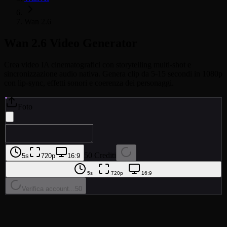
Wan 2.6
Wan 2.6
Video Generator
Crea video IA cinematografici con storytelling multi-shot e
sincronizzazione audio nativa. Genera clip da 5-15 secondi in 1080p
con lip-sync, effetti sonori e coerenza dei personaggi.
Foto
50 Crediti
5s
720p
16:9
5s
720p
16:9
Verifica account...
50