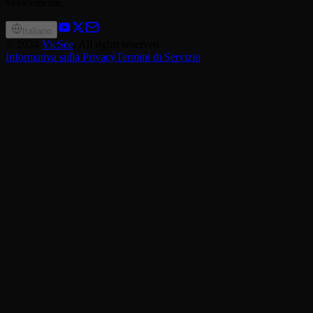
velocemente.
Italiano
©
2024
VicSee
, All rights reserved
Informativa sulla Privacy
Termini di Servizio