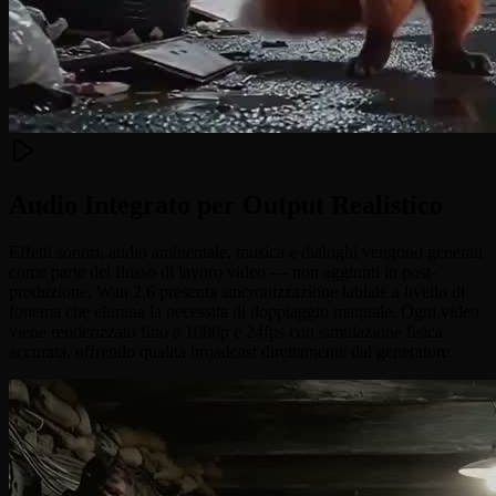
Audio Integrato per Output Realistico
Effetti sonori, audio ambientale, musica e dialoghi vengono generati
come parte del flusso di lavoro video — non aggiunti in post-
produzione. Wan 2.6 presenta sincronizzazione labiale a livello di
fonema che elimina la necessita di doppiaggio manuale. Ogni video
viene renderizzato fino a 1080p e 24fps con simulazione fisica
accurata, offrendo qualita broadcast direttamente dal generatore.