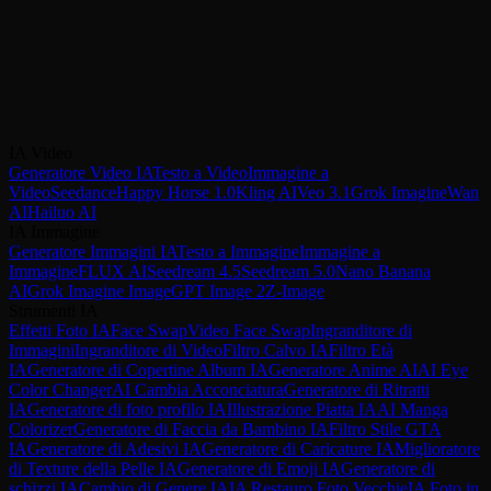
Inizia a Creare Video IA Cinematografici
Trasforma le tue idee in video multi-shot con audio sincronizzato in
pochi minuti. Nessuna competenza di editing necessaria.
IA Video
Prova Wan 2.6
Confronta Tutti i Modelli
Generatore Video IA
Testo a Video
Immagine a
Video
Seedance
Happy Horse 1.0
Kling AI
Veo 3.1
Grok Imagine
Wan
AI
Hailuo AI
IA Immagine
Generatore Immagini IA
Testo a Immagine
Immagine a
Immagine
FLUX AI
Seedream 4.5
Seedream 5.0
Nano Banana
AI
Grok Imagine Image
GPT Image 2
Z-Image
Strumenti IA
Effetti Foto IA
Face Swap
Video Face Swap
Ingranditore di
Immagini
Ingranditore di Video
Filtro Calvo IA
Filtro Età
IA
Generatore di Copertine Album IA
Generatore Anime AI
AI Eye
Color Changer
AI Cambia Acconciatura
Generatore di Ritratti
IA
Generatore di foto profilo IA
Illustrazione Piatta IA
AI Manga
Colorizer
Generatore di Faccia da Bambino IA
Filtro Stile GTA
IA
Generatore di Adesivi IA
Generatore di Caricature IA
Miglioratore
di Texture della Pelle IA
Generatore di Emoji IA
Generatore di
schizzi IA
Cambio di Genere IA
IA Restauro Foto Vecchie
IA Foto in