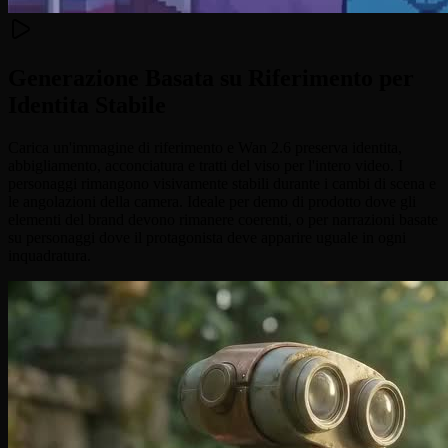
Generazione Basata su Riferimento per
Identita Stabile
Carica un'immagine di riferimento e Wan 2.6 preserva identita,
abbigliamento, acconciatura e tratti del viso per l'intero video. I
personaggi rimangono visivamente stabili durante i cambi di scena e
le angolazioni della camera. Ideale per demo di prodotto dove gli
elementi del brand devono rimanere coerenti, o per narrazioni basate
su personaggi dove il protagonista deve apparire uguale in ogni
inquadratura.