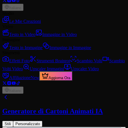
Italiano
Studio
Le Mie Creazioni
Video
Testo in Video
Immagine in Video
Immagine
Testo in Immagine
Immagine in Immagine
Strumenti
Effetti Foto
Strumenti Brainrot
Scambio Volti
Scambio
Volti Video
Upscaler Immagini
Upscaler Video
Affiliazione
New
Aggiorna Ora
Italiano
Generatore di Cartoni Animati IA
Stili
Personalizzato