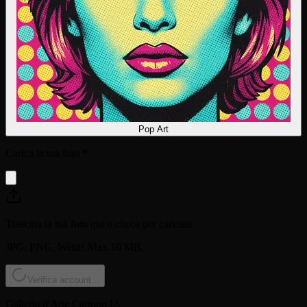
Pop Art
Carica la tua foto
*
Trascina la tua foto qui o clicca per caricare
JPG, PNG, WebP. Max 10 MB.
Verifica account...
Galleria d'Arte Cartoon IA