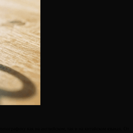
ипографику как на английском, так и на китайском языках. От