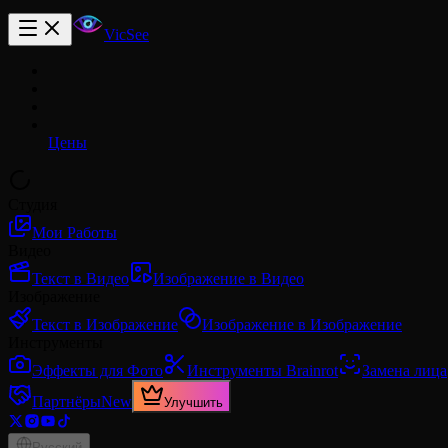
VicSee
Цены
Студия
Мои Работы
Видео
Текст в Видео
Изображение в Видео
Изображение
Текст в Изображение
Изображение в Изображение
Инструменты
Эффекты для Фото
Инструменты Brainrot
Замена лица
Партнёры
New
Улучшить
Русский