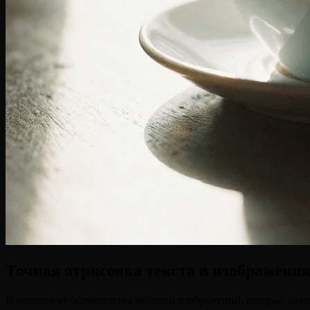
Точная отрисовка текста в изображени
В отличие от большинства моделей изображений, которые созда