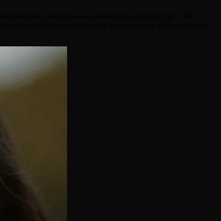
омпозицией. Несмотря на компактную архитектуру с 6B
, точные свойства материалов и естественные эффекты боке в