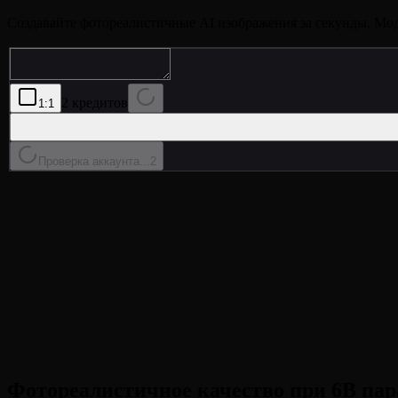
Создавайте фотореалистичные AI изображения за секунды. Моде
2 кредитов
1:1
Проверка аккаунта...
2
•
Фотореалистичное качество
:
Изображения высокой точнос
•
Точная отрисовка текста
:
Четкая английская и китайская т
•
Знание о мире
:
Точные реальные достопримечательности,
•
Быстро и доступно
:
Генерация за доли секунды всего за 2
Фотореалистичное качество при 6B па