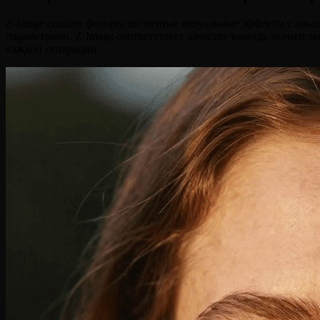
Z-Image создает фотореалистичные визуальные эффекты с изы
параметрами, Z-Image соответствует качеству вывода значител
каждой генерации.