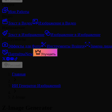
Студия
Мои Работы
Видео
Текст в Видео
Изображение в Видео
Изображение
Текст в Изображение
Изображение в Изображение
Инструменты
Эффекты для Фото
Инструменты Brainrot
Замена лица
Партнёры
New
Улучшить
Русский
Главная
ИИ Генератор Изображений
Z-Image
Z-Image
Generator