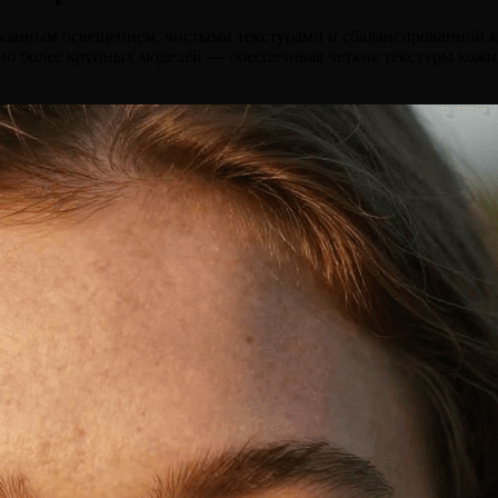
сканным освещением, чистыми текстурами и сбалансированной к
ьно более крупных моделей — обеспечивая четкие текстуры кожи