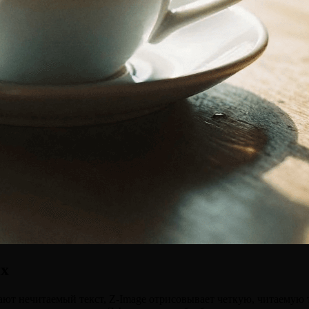
ях
ют нечитаемый текст, Z-Image отрисовывает четкую, читаемую т