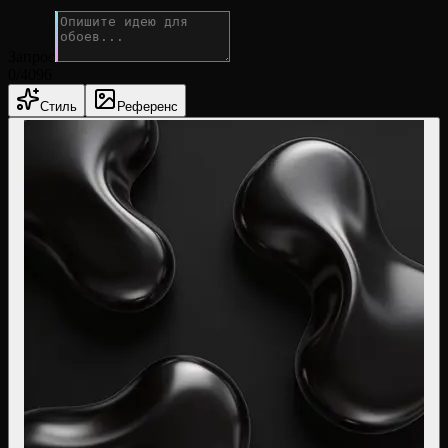
Запрос
0
/4096
Стиль
Референс