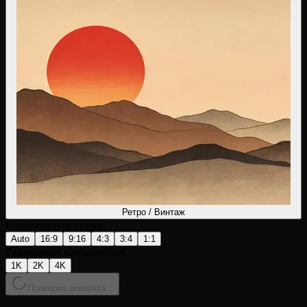
Ретро / Винтаж
Соотношение сторон
Auto
16:9
9:16
4:3
3:4
1:1
Разрешение изображения
1K
2K
4K
Проверка аккаунта...