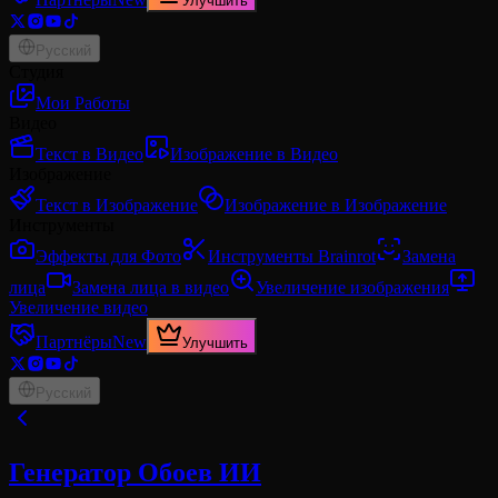
Улучшить
Русский
Студия
Мои Работы
Видео
Текст в Видео
Изображение в Видео
Изображение
Текст в Изображение
Изображение в Изображение
Инструменты
Эффекты для Фото
Инструменты Brainrot
Замена
лица
Замена лица в видео
Увеличение изображения
Увеличение видео
Партнёры
New
Улучшить
Русский
Генератор Обоев ИИ