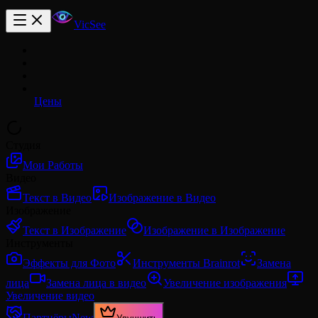
VicSee
Цены
Студия
Мои Работы
Видео
Текст в Видео
Изображение в Видео
Изображение
Текст в Изображение
Изображение в Изображение
Инструменты
Эффекты для Фото
Инструменты Brainrot
Замена
лица
Замена лица в видео
Увеличение изображения
Увеличение видео
Партнёры
New