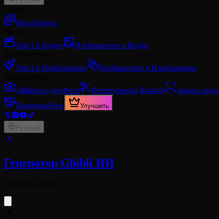
Студия
Мои Работы
Видео
Текст в Видео
Изображение в Видео
Изображение
Текст в Изображение
Изображение в Изображение
Инструменты
Эффекты для Фото
Инструменты Brainrot
Замена лица
Партнёры
New
Улучшить
Русский
Генератор Ghibli ИИ
Загрузить фото
*