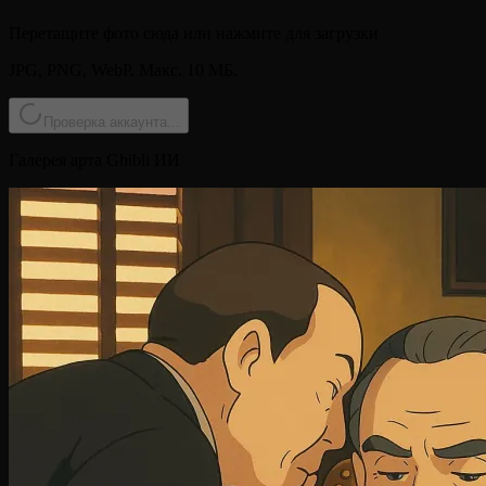
Перетащите фото сюда или нажмите для загрузки
JPG, PNG, WebP. Макс. 10 МБ.
Проверка аккаунта...
Галерея арта Ghibli ИИ