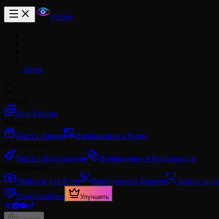
VicSee
Цены
Студия
Мои Работы
Видео
Текст в Видео
Изображение в Видео
Изображение
Текст в Изображение
Изображение в Изображение
Инструменты
Эффекты для Фото
Инструменты Brainrot
Замена лица
Партнёры
New
Улучшить
Русский