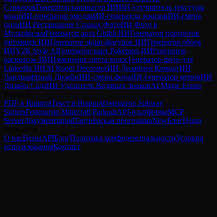
Стикеров
Генератор карикатур ИИ
ИИ-улучшитель текстуры
кожи
ИИ-генератор эмодзи
ИИ-генератор эскизов
ИИ-смена
пола
ИИ Реставрация Старых Фото
ИИ Фото в
Мультфильм
Генератор арта Ghibli ИИ
Генератор портретов
питомцев ИИ
Генератор экшн-фигурок ИИ
Генератор обоев
ИИ
Y2K Style AI
Генератор карт Pokémon ИИ
Генератор
раскрасок ИИ
Изменение цвета волос
Генератор фото для
LinkedIn ИИ
AI Room Decorator
ИИ Дизайнер Комнат
ИИ
Ландшафтный Дизайн
ИИ-смена фона
ИИ-генератор мемов
ИИ
Дизайн Сада
ИИ Удалитель Водяных Знаков
AI Magic Eraser
Изучить
PDF в Brainrot
Текст в Brainrot
Генератор Subway
Surfers
Генератор Minecraft Parkour
API-платформа
MCP
Server
Документация
Партнёрская программа
New
Блог
Цены
Компания
О нас
Цены
API
Блог
Политика конфиденциальности
Условия
использования
Контакт