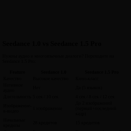
Seedance 1.0 vs Seedance 1.5 Pro
Нужны аудио и многоязычные диалоги? Переходите на
Seedance 1.5 Pro:
Feature
Seedance 1.0
Seedance 1.5 Pro
Качество
Высокое качество
Кино-класс
Нативное
Нет
Да (5 языков)
аудио
Длительность
5 сек / 10 сек
4 сек / 8 сек / 12 сек
До 2 изображений
Изображение-
1 изображение
(первый+последний
в-видео
кадр)
Начальные
28 кредитов
15 кредитов
кредиты