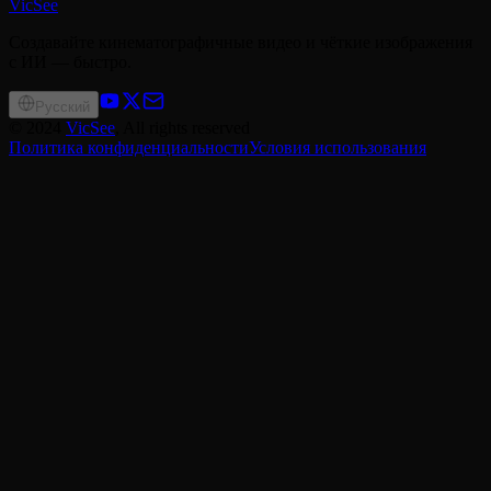
VicSee
Создавайте кинематографичные видео и чёткие изображения
с ИИ — быстро.
Русский
©
2024
VicSee
, All rights reserved
Политика конфиденциальности
Условия использования