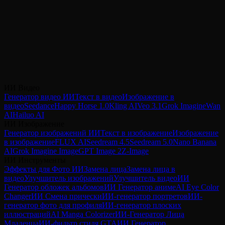
Попробуйте Seedance 1.0 бесплатно на
VicSee
Быстрая и доступная генерация видео ИИ. Начните бесплатно
с кредитами — сгенерируйте до 2 видео, банковская карта не
требуется.
Попробовать Seedance 1.0 бесплатно
ИИ Видео
Попробовать Seedance 1.5 Pro
Генератор видео ИИ
Текст в видео
Изображение в
видео
Seedance
Happy Horse 1.0
Kling AI
Veo 3.1
Grok Imagine
Wan
AI
Hailuo AI
ИИ Изображение
Генератор изображений ИИ
Текст в изображение
Изображение
в изображение
FLUX AI
Seedream 4.5
Seedream 5.0
Nano Banana
AI
Grok Imagine Image
GPT Image 2
Z-Image
ИИ Инструменты
Эффекты для Фото ИИ
Замена лица
Замена лица в
видео
Улучшитель изображений
Улучшитель видео
ИИ
Генератор обложек альбомов
ИИ Генератор аниме
AI Eye Color
Changer
ИИ Смена прически
ИИ-генератор портретов
ИИ-
генератор фото для профиля
ИИ-генератор плоских
иллюстраций
AI Manga Colorizer
ИИ-Генератор Лица
Младенца
ИИ-фильтр стиля GTA
ИИ Генератор