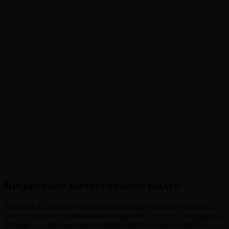
•
Бюджетная генерация
:
Качественные видео всего от 28
кредитов — одна из самых доступных моделей видео
ИИ
•
Текст в видео
:
Опишите любую сцену, и Seedance 1.0
оживит её с качественным движением и детализацией
•
Изображение в видео
:
Загрузите начальное изображение
и анимируйте его с естественным движением и
кинематографическим качеством
•
Фиксированная камера
:
Зафиксируйте камеру для
стабильных кадров продуктов, интервью и
презентационного контента
Бюджетное качественное видео
Seedance 1.0 обеспечивает впечатляющее качество видео за
долю стоимости премиальных моделей. Всего от 28 кредитов
за видео — идеально для создания контента для соцсетей,