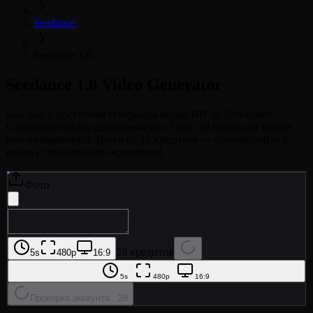
Seedance
Seedance 1.0
Seedance 1.0
Video Generator
Быстрая и доступная генерация видео ИИ от ByteDance.
Создавайте видео длительностью 5 или 10 секунд из текста
или изображений. Всего от 28 кредитов — сгенерируйте 2
видео с бесплатными кредитами.
Фото
28 кредитов
5s
480p
16:9
5s
480p
16:9
Проверка аккаунта...
28