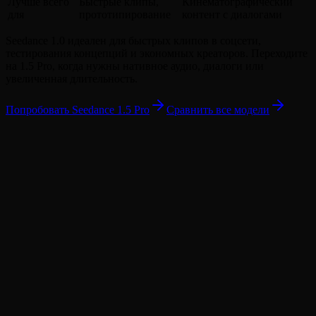
Лучше всего
Быстрые клипы,
Кинематографический
для
прототипирование
контент с диалогами
Seedance 1.0 идеален для быстрых клипов в соцсети,
тестирования концепций и экономных креаторов. Переходите
на 1.5 Pro, когда нужны нативное аудио, диалоги или
увеличенная длительность.
Попробовать Seedance 1.5 Pro
Сравнить все модели
Что такое Seedance 1.0?
Сколько стоит Seedance 1.0?