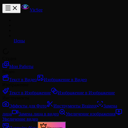
VicSee
Цены
Студия
Мои Работы
Видео
Текст в Видео
Изображение в Видео
Изображение
Текст в Изображение
Изображение в Изображение
Инструменты
Эффекты для Фото
Инструменты Brainrot
Замена
лица
Замена лица в видео
Увеличение изображения
Увеличение видео
Партнёры
New