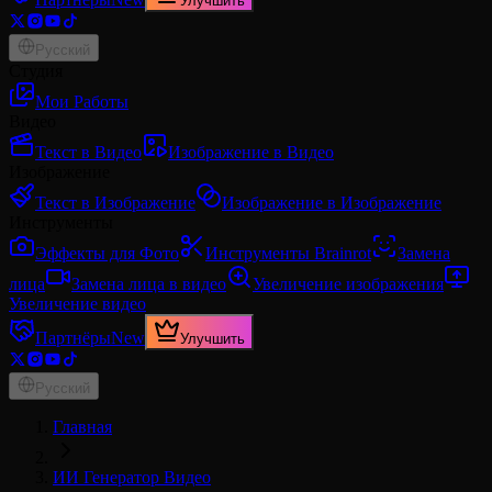
Улучшить
Русский
Студия
Мои Работы
Видео
Текст в Видео
Изображение в Видео
Изображение
Текст в Изображение
Изображение в Изображение
Инструменты
Эффекты для Фото
Инструменты Brainrot
Замена
лица
Замена лица в видео
Увеличение изображения
Увеличение видео
Партнёры
New
Улучшить
Русский
Главная
ИИ Генератор Видео