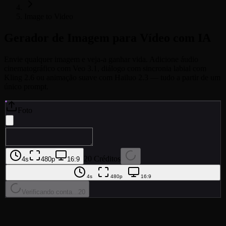
Image to Video
Gerador de Imagem para Vídeo com IA
Envie qualquer imagem e veja-a ganhar vida. Adicione áudio
cinematográfico com Veo 3.1, diálogo com sincronia labial com
Kling 2.6 ou animação suave com Hailuo 2.3 — tudo a partir de um
único prompt.
Foto
20 Créditos
4s
480p
16:9
4s
480p
16:9
Verificando conta...
20