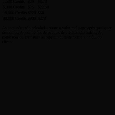
1,500 Credits
$29
$8.70
5,000 Credits
$75
$22.50
18,000 Credits
$220
$66
90,000 Credits
$900
$270
As comissões são calculadas sobre o valor real pago após quaisquer
descontos. As comissões de pacotes de créditos são únicas. As
comissões de assinatura se repetem durante toda a vida útil do
cliente.