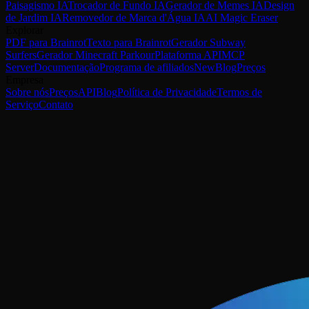
Paisagismo IA
Trocador de Fundo IA
Gerador de Memes IA
Design
de Jardim IA
Removedor de Marca d'Água IA
AI Magic Eraser
Explorar
PDF para Brainrot
Texto para Brainrot
Gerador Subway
Surfers
Gerador Minecraft Parkour
Plataforma API
MCP
Server
Documentação
Programa de afiliados
New
Blog
Preços
Empresa
Sobre nós
Preços
API
Blog
Política de Privacidade
Termos de
Serviço
Contato