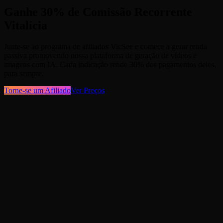
Ganhe 30% de Comissão Recorrente
Vitalícia
Junte-se ao programa de afiliados VicSee e comece a gerar renda
passiva promovendo nossa plataforma de geração de vídeos e
imagens com IA. Cada indicação rende 30% dos pagamentos deles,
para sempre.
Torne-se um Afiliado
Ver Preços
1