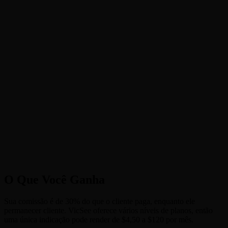
2
3
O Que Você Ganha
Sua comissão é de 30% do que o cliente paga, enquanto ele
permanecer cliente. VicSee oferece vários níveis de planos, então
uma única indicação pode render de $4,50 a $120 por mês.