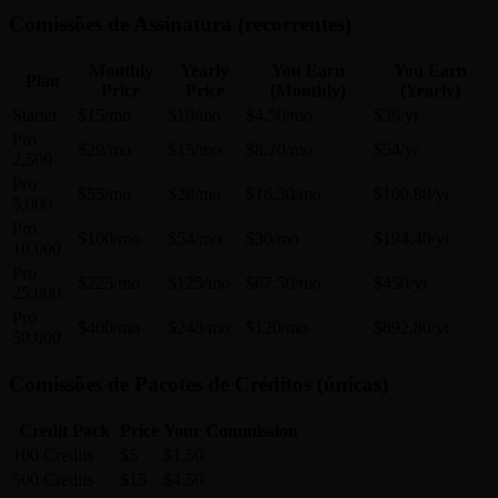
Comissões de Assinatura (recorrentes)
Monthly
Yearly
You Earn
You Earn
Plan
Price
Price
(Monthly)
(Yearly)
Starter
$15/mo
$10/mo
$4.50/mo
$36/yr
Pro
$29/mo
$15/mo
$8.70/mo
$54/yr
2,500
Pro
$55/mo
$28/mo
$16.50/mo
$100.80/yr
5,000
Pro
$100/mo
$54/mo
$30/mo
$194.40/yr
10,000
Pro
$225/mo
$125/mo
$67.50/mo
$450/yr
25,000
Pro
$400/mo
$248/mo
$120/mo
$892.80/yr
50,000
Comissões de Pacotes de Créditos (únicas)
Credit Pack
Price
Your Commission
100 Credits
$5
$1.50
500 Credits
$15
$4.50