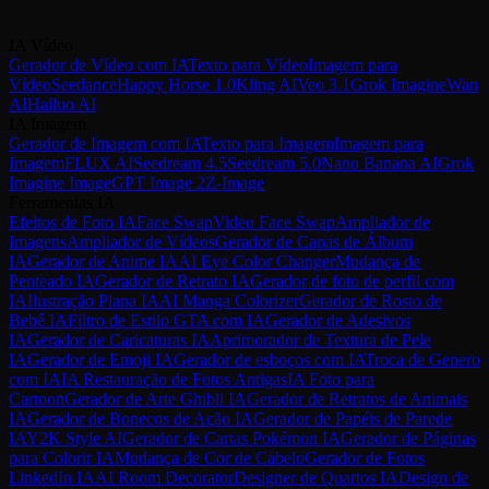
comissão recorrente em cada indicação.
IA Vídeo
Participar Agora
Ver Preços
Gerador de Vídeo com IA
Texto para Vídeo
Imagem para
Vídeo
Seedance
Happy Horse 1.0
Kling AI
Veo 3.1
Grok Imagine
Wan
AI
Hailuo AI
IA Imagem
Gerador de Imagem com IA
Texto para Imagem
Imagem para
Imagem
FLUX AI
Seedream 4.5
Seedream 5.0
Nano Banana AI
Grok
Imagine Image
GPT Image 2
Z-Image
Ferramentas IA
Efeitos de Foto IA
Face Swap
Video Face Swap
Ampliador de
Imagens
Ampliador de Vídeos
Gerador de Capas de Álbum
IA
Gerador de Anime IA
AI Eye Color Changer
Mudança de
Penteado IA
Gerador de Retrato IA
Gerador de foto de perfil com
IA
Ilustração Plana IA
AI Manga Colorizer
Gerador de Rosto de
Bebê IA
Filtro de Estilo GTA com IA
Gerador de Adesivos
IA
Gerador de Caricaturas IA
Aprimorador de Textura de Pele
IA
Gerador de Emoji IA
Gerador de esboços com IA
Troca de Genero
com IA
IA Restauração de Fotos Antigas
IA Foto para
Cartoon
Gerador de Arte Ghibli IA
Gerador de Retratos de Animais
IA
Gerador de Bonecos de Ação IA
Gerador de Papéis de Parede
IA
Y2K Style AI
Gerador de Cartas Pokémon IA
Gerador de Páginas
para Colorir IA
Mudança de Cor de Cabelo
Gerador de Fotos
LinkedIn IA
AI Room Decorator
Designer de Quartos IA
Design de