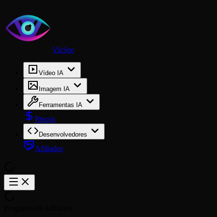
VicSee
Vídeo IA
Imagem IA
Ferramentas IA
Preços
Desenvolvedores
Afiliados
Programa de Afiliados