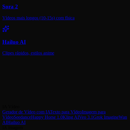
Sora 2
Vídeos mais longos (10-15s) com física
Hailuo AI
Clipes rápidos, estilos anime
Experimente Seedance 1.0 Grátis no
VicSee
Geração de vídeo com IA rápida e acessível. Comece grátis com
créditos — gere até 2 vídeos, sem cartão de crédito.
IA Vídeo
Experimentar Seedance 1.0 Grátis
Experimentar Seedance 1.5 Pro
Gerador de Vídeo com IA
Texto para Vídeo
Imagem para
Vídeo
Seedance
Happy Horse 1.0
Kling AI
Veo 3.1
Grok Imagine
Wan
AI
Hailuo AI
IA Imagem