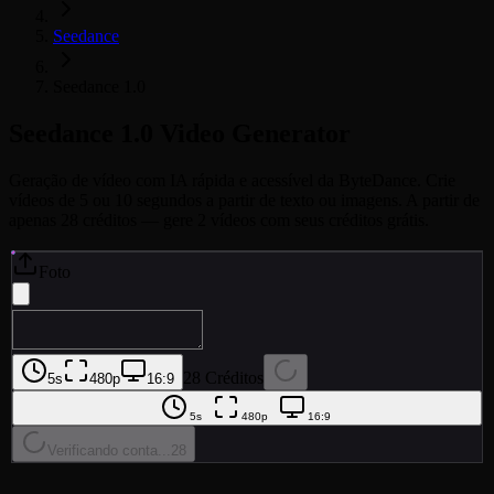
Seedance
Seedance 1.0
Seedance 1.0
Video Generator
Geração de vídeo com IA rápida e acessível da ByteDance. Crie
vídeos de 5 ou 10 segundos a partir de texto ou imagens. A partir de
apenas 28 créditos — gere 2 vídeos com seus créditos grátis.
Foto
28 Créditos
5s
480p
16:9
5s
480p
16:9
Verificando conta...
28