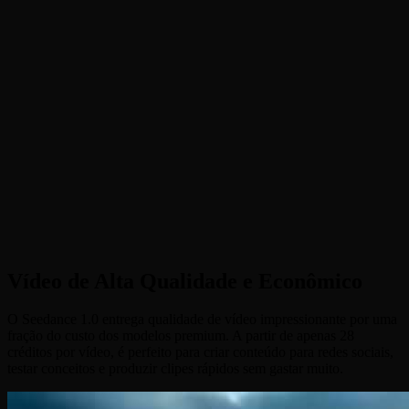
•
Geração Econômica
:
Vídeos de alta qualidade a partir de
apenas 28 créditos — um dos modelos de vídeo com IA mais
acessíveis
•
Texto para Vídeo
:
Descreva qualquer cena e o Seedance 1.0
dá vida a ela com movimento e detalhes de alta qualidade
•
Imagem para Vídeo
:
Envie uma imagem inicial e anime-a com
movimento natural e qualidade cinematográfica
•
Controle de Câmera Fixa
:
Trave a câmera para tomadas
estáveis de produtos, entrevistas e conteúdo de apresentação
Vídeo de Alta Qualidade e Econômico
O Seedance 1.0 entrega qualidade de vídeo impressionante por uma
fração do custo dos modelos premium. A partir de apenas 28
créditos por vídeo, é perfeito para criar conteúdo para redes sociais,
testar conceitos e produzir clipes rápidos sem gastar muito.