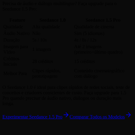
Precisa de áudio e diálogo multilíngue? Faça upgrade para o
Seedance 1.5 Pro:
Feature
Seedance 1.0
Seedance 1.5 Pro
Qualidade
Alta qualidade
Qualidade de cinema
Áudio Nativo
Não
Sim (5 idiomas)
Duração
5s / 10s
4s / 8s / 12s
Imagem para
Até 2 imagens
1 imagem
Vídeo
(primeiro+último quadro)
Créditos
28 créditos
15 créditos
Iniciais
Clipes rápidos,
Conteúdo cinematográfico
Melhor Para
prototipagem
com diálogo
O Seedance 1.0 é ideal para clipes rápidos de redes sociais, teste de
conceitos e criadores conscientes de custo. Faça upgrade para 1.5
Pro quando precisar de áudio nativo, diálogos ou duração mais
longa.
Experimentar Seedance 1.5 Pro
Comparar Todos os Modelos