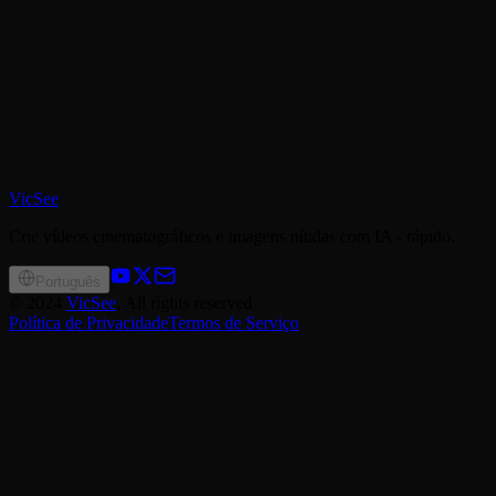
VicSee
Crie vídeos cinematográficos e imagens nítidas com IA - rápido.
Português
©
2024
VicSee
, All rights reserved
Política de Privacidade
Termos de Serviço