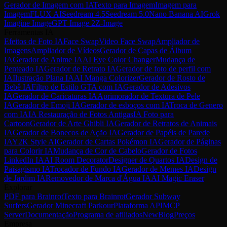
Gerador de Imagem com IA
Texto para Imagem
Imagem para
Imagem
FLUX AI
Seedream 4.5
Seedream 5.0
Nano Banana AI
Grok
Imagine Image
GPT Image 2
Z-Image
Ferramentas IA
Efeitos de Foto IA
Face Swap
Video Face Swap
Ampliador de
Imagens
Ampliador de Vídeos
Gerador de Capas de Álbum
IA
Gerador de Anime IA
AI Eye Color Changer
Mudança de
Penteado IA
Gerador de Retrato IA
Gerador de foto de perfil com
IA
Ilustração Plana IA
AI Manga Colorizer
Gerador de Rosto de
Bebê IA
Filtro de Estilo GTA com IA
Gerador de Adesivos
IA
Gerador de Caricaturas IA
Aprimorador de Textura de Pele
IA
Gerador de Emoji IA
Gerador de esboços com IA
Troca de Genero
com IA
IA Restauração de Fotos Antigas
IA Foto para
Cartoon
Gerador de Arte Ghibli IA
Gerador de Retratos de Animais
IA
Gerador de Bonecos de Ação IA
Gerador de Papéis de Parede
IA
Y2K Style AI
Gerador de Cartas Pokémon IA
Gerador de Páginas
para Colorir IA
Mudança de Cor de Cabelo
Gerador de Fotos
LinkedIn IA
AI Room Decorator
Designer de Quartos IA
Design de
Paisagismo IA
Trocador de Fundo IA
Gerador de Memes IA
Design
de Jardim IA
Removedor de Marca d'Água IA
AI Magic Eraser
Explorar
PDF para Brainrot
Texto para Brainrot
Gerador Subway
Surfers
Gerador Minecraft Parkour
Plataforma API
MCP
Server
Documentação
Programa de afiliados
New
Blog
Preços
Empresa