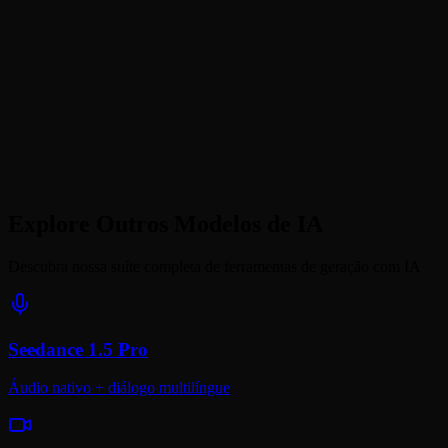
Seedance 1.0 vs Hailuo AI: qual é mais barato?
Posso usar Seedance 1.0 grátis?
Qual a diferença entre os níveis Pro e Lite?
Explore Outros Modelos de IA
Descubra nossa suíte completa de ferramentas de geração com IA
Seedance 1.5 Pro
Áudio nativo + diálogo multilíngue