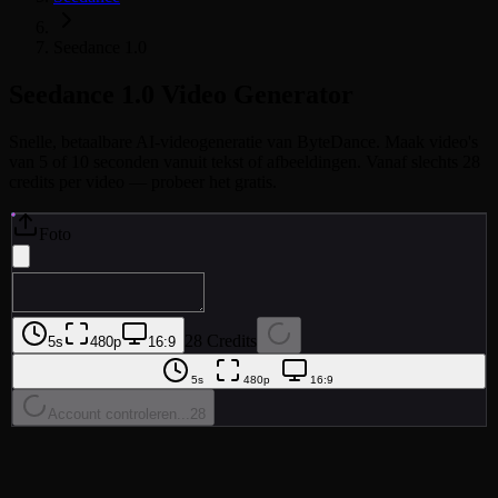
Seedance 1.0
Seedance 1.0
Video Generator
Snelle, betaalbare AI-videogeneratie van ByteDance. Maak video's
van 5 of 10 seconden vanuit tekst of afbeeldingen. Vanaf slechts 28
credits per video — probeer het gratis.
Foto
28 Credits
5s
480p
16:9
5s
480p
16:9
Account controleren...
28