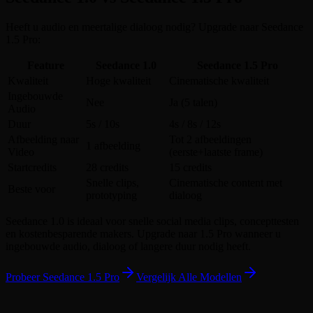
Heeft u audio en meertalige dialoog nodig? Upgrade naar Seedance
1.5 Pro:
Feature
Seedance 1.0
Seedance 1.5 Pro
Kwaliteit
Hoge kwaliteit
Cinematische kwaliteit
Ingebouwde
Nee
Ja (5 talen)
Audio
Duur
5s / 10s
4s / 8s / 12s
Afbeelding naar
Tot 2 afbeeldingen
1 afbeelding
Video
(eerste+laatste frame)
Startcredits
28 credits
15 credits
Snelle clips,
Cinematische content met
Beste voor
prototyping
dialoog
Seedance 1.0 is ideaal voor snelle social media clips, concepttesten
en kostenbesparende makers. Upgrade naar 1.5 Pro wanneer u
ingebouwde audio, dialoog of langere duur nodig heeft.
Probeer Seedance 1.5 Pro
Vergelijk Alle Modellen