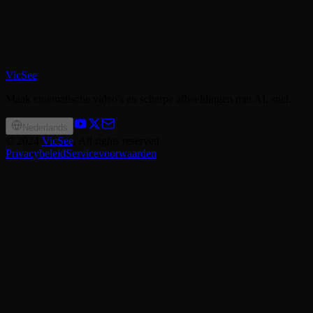
VicSee
Maak cinematische video's en scherpe afbeeldingen met AI, snel.
Nederlands
©
2024
VicSee
, All rights reserved
Privacybeleid
Servicevoorwaarden