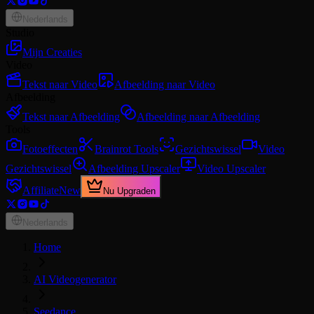
Nederlands
Studio
Mijn Creaties
Video
Tekst naar Video
Afbeelding naar Video
Afbeelding
Tekst naar Afbeelding
Afbeelding naar Afbeelding
Tools
Fotoeffecten
Brainrot Tools
Gezichtswissel
Video
Gezichtswissel
Afbeelding Upscaler
Video Upscaler
Affiliate
New
Nu Upgraden
Nederlands
Home
AI Videogenerator
Seedance