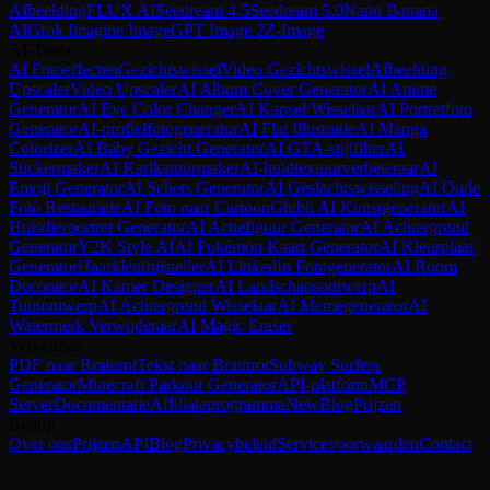
Afbeelding
FLUX AI
Seedream 4.5
Seedream 5.0
Nano Banana
AI
Grok Imagine Image
GPT Image 2
Z-Image
AI-Tools
AI Fotoeffecten
Gezichtswissel
Video Gezichtswissel
Afbeelding
Upscaler
Video Upscaler
AI Album Cover Generator
AI Anime
Generator
AI Eye Color Changer
AI Kapsel Wisselaar
AI Portretfoto
Generator
AI-profielfotogenerator
AI Flat Illustratie
AI Manga
Colorizer
AI Baby Gezicht Generator
AI GTA-stijlfilter
AI
Stickermaker
AI Karikatuurmaker
AI-huidtextuurverbeteraar
AI
Emoji Generator
AI Schets Generator
AI Geslachtswisseling
AI Oude
Foto Restauratie
AI Foto naar Cartoon
Ghibli AI Kunstgenerator
AI
Huisdierportret Generator
AI Actiefiguur Generator
AI Achtergrond
Generator
Y2K Style AI
AI Pokémon Kaart Generator
AI Kleurplaat
Generator
Haarkleurbijsteller
AI LinkedIn Fotogenerator
AI Room
Decorator
AI Kamer Designer
AI Landschapsontwerp
AI
Tuinontwerp
AI Achtergrond Wisselaar
AI Memegenerator
AI
Watermerk Verwijderaar
AI Magic Eraser
Verkennen
PDF naar Brainrot
Tekst naar Brainrot
Subway Surfers
Generator
Minecraft Parkour Generator
API-platform
MCP
Server
Documentatie
Affiliateprogramma
New
Blog
Prijzen
Bedrijf
Over ons
Prijzen
API
Blog
Privacybeleid
Servicevoorwaarden
Contact