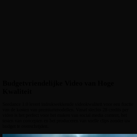
•
Budgetvriendelijke Generatie
:
Hoogwaardige video's vanaf
slechts 28 credits — een van de meest betaalbare AI-
videomodellen
•
Tekst naar Video
:
Beschrijf een scène en Seedance 1.0 brengt
deze tot leven met hoogwaardige beweging en detail
•
Afbeelding naar Video
:
Upload een startafbeelding en animeer
deze met natuurlijke beweging en cinematische kwaliteit
•
Vaste Camerabediening
:
Vergrendel de camera voor stabiele
productopnames, interviews en presentatiestijl content
Budgetvriendelijke Video van Hoge
Kwaliteit
Seedance 1.0 levert indrukwekkende videokwaliteit voor een fractie
van de kosten van premiummodellen. Vanaf slechts 28 credits per
video is het perfect voor het maken van social media content, het
testen van concepten en het produceren van snelle clips zonder uw
budget te overschrijden.