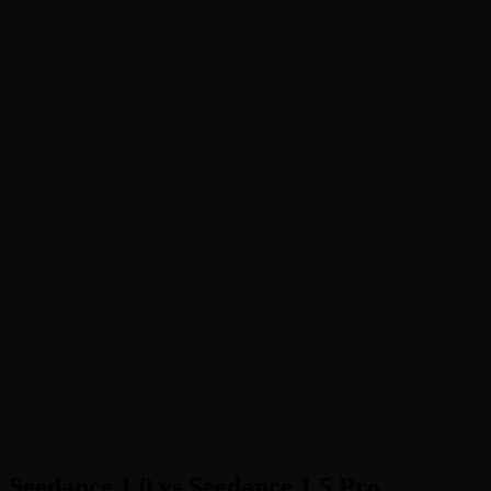
02
03
Seedance 1.0 vs Seedance 1.5 Pro