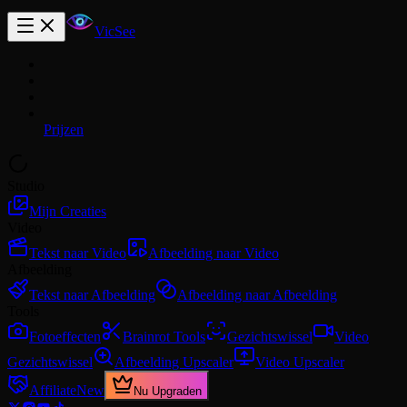
VicSee
Prijzen
Studio
Mijn Creaties
Video
Tekst naar Video
Afbeelding naar Video
Afbeelding
Tekst naar Afbeelding
Afbeelding naar Afbeelding
Tools
Fotoeffecten
Brainrot Tools
Gezichtswissel
Video
Gezichtswissel
Afbeelding Upscaler
Video Upscaler
Affiliate
New
Nu Upgraden