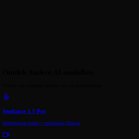
Seedance 1.0 vs Hailuo AI: wat is goedkoper?
Kan ik Seedance 1.0 gratis gebruiken?
Wat is het verschil tussen Pro- en Lite-niveaus?
Ontdek Andere AI-modellen
Verken ons complete aanbod van AI-generatietools
Seedance 1.5 Pro
Ingebouwde audio + meertalige dialoog