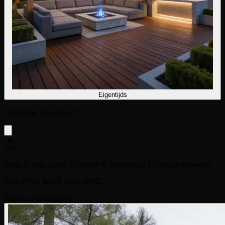
Eigentijds
Buitenfoto Uploaden
*
Sleep je tuin-, patio- of terrasfoto hierheen of klik om te uploaden
JPG, PNG, WebP. Max 10MB.
Probeer voorbeelden: