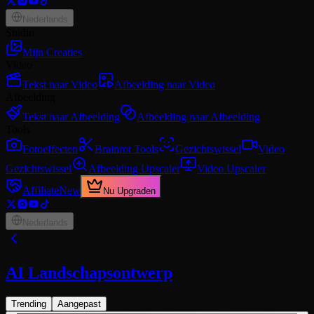
Nederlands
Studio
Mijn Creaties
Video
Tekst naar Video
Afbeelding naar Video
Afbeelding
Tekst naar Afbeelding
Afbeelding naar Afbeelding
Tools
Fotoeffecten
Brainrot Tools
Gezichtswissel
Video
Gezichtswissel
Afbeelding Upscaler
Video Upscaler
Affiliate
New
Nu Upgraden
Nederlands
AI Landschapsontwerp
Trending
Aangepast