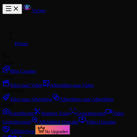
VicSee
Prijzen
Studio
Mijn Creaties
Video
Tekst naar Video
Afbeelding naar Video
Afbeelding
Tekst naar Afbeelding
Afbeelding naar Afbeelding
Tools
Fotoeffecten
Brainrot Tools
Gezichtswissel
Video
Gezichtswissel
Afbeelding Upscaler
Video Upscaler
Affiliate
New
Nu Upgraden