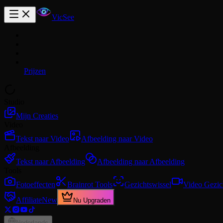
VicSee
Prijzen
Studio
Mijn Creaties
Video
Tekst naar Video
Afbeelding naar Video
Afbeelding
Tekst naar Afbeelding
Afbeelding naar Afbeelding
Tools
Fotoeffecten
Brainrot Tools
Gezichtswissel
Video Gezic
Affiliate
New
Nu Upgraden
Nederlands