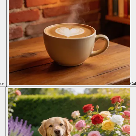
oor
Ca