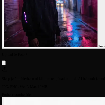
Neon
Upload Je Foto
*
Sleep je foto hierheen of klik om te uploaden — de AI behoudt je on
JPG, PNG, WebP. Max 10MB.
Probeer voorbeelden: