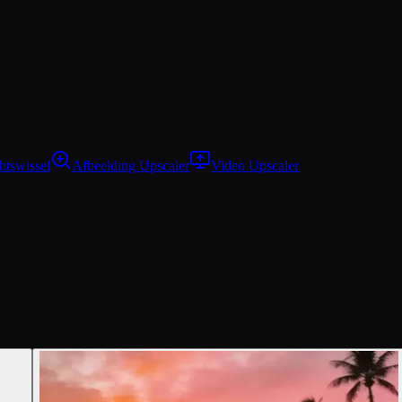
htswissel
Afbeelding Upscaler
Video Upscaler