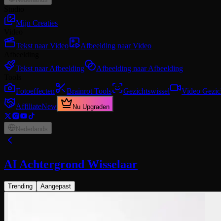
Studio
Mijn Creaties
Video
Tekst naar Video
Afbeelding naar Video
Afbeelding
Tekst naar Afbeelding
Afbeelding naar Afbeelding
Tools
Fotoeffecten
Brainrot Tools
Gezichtswissel
Video Gezic
Affiliate
New
Nu Upgraden
Nederlands
AI Achtergrond Wisselaar
Trending
Aangepast