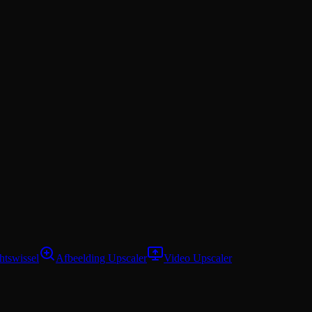
htswissel
Afbeelding Upscaler
Video Upscaler