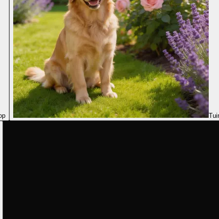
op
Tui