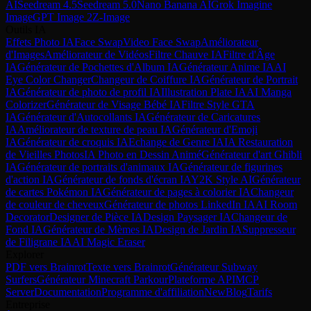
AI
Seedream 4.5
Seedream 5.0
Nano Banana AI
Grok Imagine
Image
GPT Image 2
Z-Image
Outils IA
Effets Photo IA
Face Swap
Video Face Swap
Améliorateur
d'Images
Améliorateur de Vidéos
Filtre Chauve IA
Filtre d'Âge
IA
Générateur de Pochettes d'Album IA
Générateur Anime IA
AI
Eye Color Changer
Changeur de Coiffure IA
Générateur de Portrait
IA
Générateur de photo de profil IA
Illustration Plate IA
AI Manga
Colorizer
Générateur de Visage Bébé IA
Filtre Style GTA
IA
Générateur d'Autocollants IA
Générateur de Caricatures
IA
Améliorateur de texture de peau IA
Générateur d'Emoji
IA
Générateur de croquis IA
Echange de Genre IA
IA Restauration
de Vieilles Photos
IA Photo en Dessin Animé
Générateur d'art Ghibli
IA
Générateur de portraits d'animaux IA
Générateur de figurines
d'action IA
Générateur de fonds d'écran IA
Y2K Style AI
Générateur
de cartes Pokémon IA
Générateur de pages à colorier IA
Changeur
de couleur de cheveux
Générateur de photos LinkedIn IA
AI Room
Decorator
Designer de Pièce IA
Design Paysager IA
Changeur de
Fond IA
Générateur de Mèmes IA
Design de Jardin IA
Suppresseur
de Filigrane IA
AI Magic Eraser
Explorer
PDF vers Brainrot
Texte vers Brainrot
Générateur Subway
Surfers
Générateur Minecraft Parkour
Plateforme API
MCP
Server
Documentation
Programme d'affiliation
New
Blog
Tarifs
Entreprise