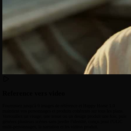
Reference vers video
Fournissez jusqu'à 9 images de référence et Happy Horse 1.0
maintient vos personnages et produits cohérents sur tous les plans.
Verrouillez un visage, une tenue ou un design produit une fois, puis
générez plusieurs scènes sans perdre l'identité, conçu pour l'UGC
multi-personnages, la narration et les vidéos produit.