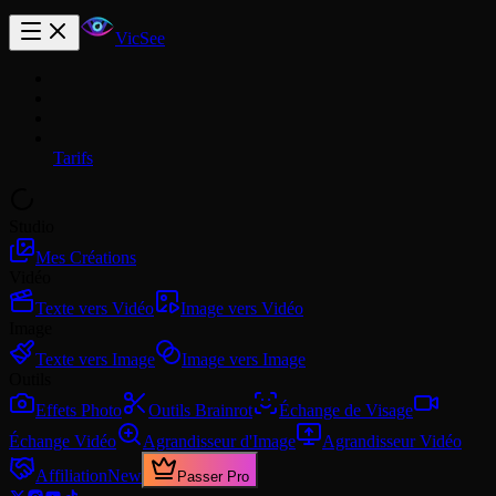
VicSee
Tarifs
Studio
Mes Créations
Vidéo
Texte vers Vidéo
Image vers Vidéo
Image
Texte vers Image
Image vers Image
Outils
Effets Photo
Outils Brainrot
Échange de Visage
Échange Vidéo
Agrandisseur d'Image
Agrandisseur Vidéo
Affiliation
New
Passer Pro