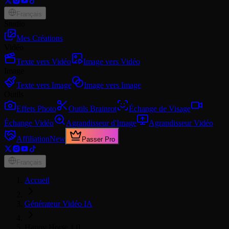
Français
Studio
Mes Créations
Vidéo
Texte vers Vidéo
Image vers Vidéo
Image
Texte vers Image
Image vers Image
Outils
Effets Photo
Outils Brainrot
Échange de Visage
Échange Vidéo
Agrandisseur d'Image
Agrandisseur Vidéo
Affiliation
New
Passer Pro
Français
Accueil
Générateur Vidéo IA
Happy Horse 1.0