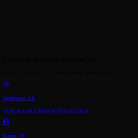
Comment fonctionne Edition video ?
Ai-je besoin d'un compte et cela coûte-t-il des credits ?
Happy Horse 1.0 vs autres modeles vidéo : lequel est meilleur ?
Explorez d'autres modeles IA
Découvrez notre suite complète d'outils de génération IA
Seedance 2.0
Génération audio-pilotée et références vidéo
Kling 3.0