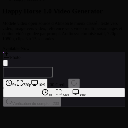
Happy Horse 1.0
Video Generator
Modele video open-source d'Alibaba le mieux classé : texte vers
vidéo, image vers vidéo, référence vers vidéo multi-personnages et
édition vidéo guidée par prompt. Audio synchronisé natif, 720p et
1080p, clips 3 à 15 secondes.
Available Now
Photo
200 Credits
5s
720p
16:9
5s
720p
16:9
Vérification du compte...
200