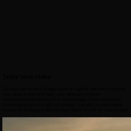
•
Texte vers video
:
Générez des clips complets avec audio
synchronisé natif à partir d'un prompt textuel
•
Image vers video
:
Animez une image statique comme première
image et donnez vie à la scène
•
Reference vers video
:
Maintenez la cohérence des
personnages entre les plans avec jusqu'à 9 images de
référence
•
Edition video
:
Téléchargez un clip 3-15s et éditez-le avec un
prompt, changez le style, les objets ou l'action
Texte vers video
Décrivez une scène et Happy Horse 1.0 génère une vidéo complète
avec audio synchronisé natif : pas, ambiance et bruits
environnementaux rendus en un seul passage. Classé en haut des
évaluations texte-vers-vidéo en aveugle, il produit un mouvement
réaliste, un éclairage et une physique directs à partir de votre prompt.