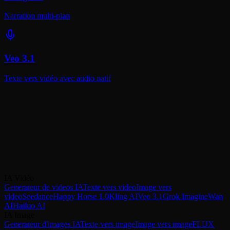
Narration multi-plan
Veo 3.1
Texte vers vidéo avec audio natif
Creer avec Happy Horse 1.0
Générez des vidéos IA sur quatre modes : texte vers vidéo, image
vers vidéo, référence vers vidéo et édition vidéo, avec audio
synchronisé natif. Commencez à créer avec Happy Horse 1.0 sur
VicSee.
IA Vidéo
Essayer Happy Horse 1.0
Comparer tous les modeles video
Generateur de videos IA
Texte vers video
Image vers
video
Seedance
Happy Horse 1.0
Kling AI
Veo 3.1
Grok Imagine
Wan
AI
Hailuo AI
IA Image
Generateur d'images IA
Texte vers image
Image vers image
FLUX