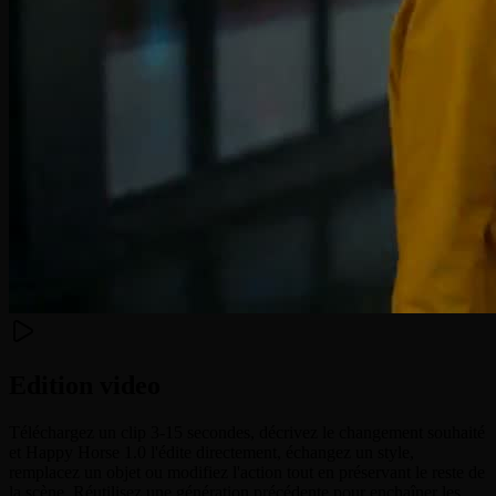
Edition video
Téléchargez un clip 3-15 secondes, décrivez le changement souhaité
et Happy Horse 1.0 l'édite directement, échangez un style,
remplacez un objet ou modifiez l'action tout en préservant le reste de
la scène. Réutilisez une génération précédente pour enchaîner les