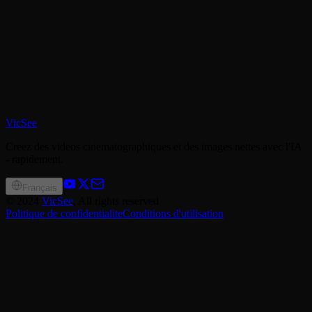
VicSee
Creez des videos cinematographiques et des images nettes avec l'IA
- rapidement.
Français
©
2024
VicSee
, All rights reserved
Politique de confidentialite
Conditions d'utilisation