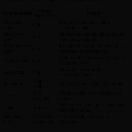
Happy
Fonctionnalité
Détails
Horse 1.0
Texte vers
Prompt vers clip avec audio
Oui
video
synchronisé natif
Image vers
Animez une première image à partir
Oui
video
d'une image statique
Reference vers
Jusqu'à 9 images de référence pour la
Oui
video
cohérence des personnages
Edition guidée par prompt d'un clip
Edition video
Oui
téléchargé 3-15s
Pas, ambiance et bruits
Audio natif
Oui
environnementaux
720p /
Resolution
720p par défaut, 1080p disponible
1080p
3-15
L'édition vidéo suit la longueur de
Duree
secondes
l'entrée
Open-source, en haut des classements
Créateur
Alibaba
vidéo en aveugle
Statut sur
Disponible
Générez en ligne dans votre
VicSee
maintenant
navigateur