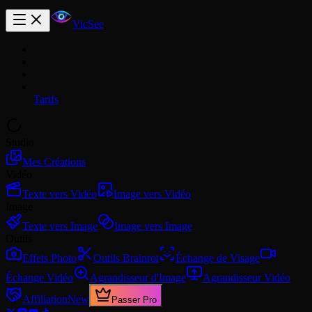
VicSee
Tarifs
Studio
Mes Créations
Vidéo
Texte vers Vidéo
Image vers Vidéo
Image
Texte vers Image
Image vers Image
Outils
Effets Photo
Outils Brainrot
Échange de Visage
Échange Vidéo
Agrandisseur d'Image
Agrandisseur Vidéo
Affiliation
New
Passer Pro