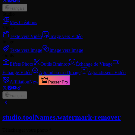
Français
Studio
Mes Créations
Vidéo
Texte vers Vidéo
Image vers Vidéo
Image
Texte vers Image
Image vers Image
Outils
Effets Photo
Outils Brainrot
Échange de Visage
Échange Vidéo
Agrandisseur d'Image
Agrandisseur Vidéo
Affiliation
New
Passer Pro
Français
studio.toolNames.watermark-remover
Télécharger votre photo
*