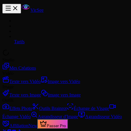
VicSee
Tarifs
Studio
Mes Créations
Vidéo
Texte vers Vidéo
Image vers Vidéo
Image
Texte vers Image
Image vers Image
Outils
Effets Photo
Outils Brainrot
Échange de Visage
Échange Vidéo
Agrandisseur d'Image
Agrandisseur Vidéo
Affiliation
New
Passer Pro