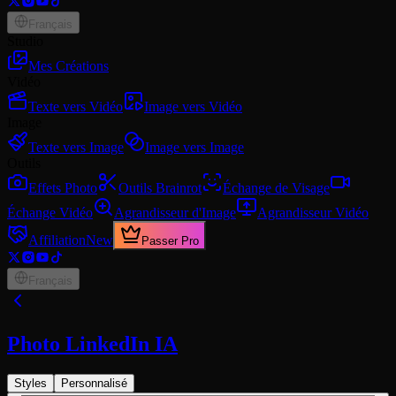
Français
Studio
Mes Créations
Vidéo
Texte vers Vidéo
Image vers Vidéo
Image
Texte vers Image
Image vers Image
Outils
Effets Photo
Outils Brainrot
Échange de Visage
Échange Vidéo
Agrandisseur d'Image
Agrandisseur Vidéo
Affiliation
New
Passer Pro
Français
Photo LinkedIn IA
Styles
Personnalisé