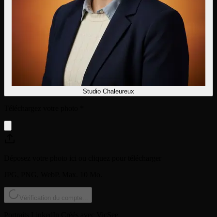
Studio Chaleureux
Téléchargez votre photo
*
Déposez votre photo ici ou cliquez pour télécharger
JPG, PNG, WebP. Max. 10 Mo.
Vérification du compte...
Portraits LinkedIn Créés avec VicSee